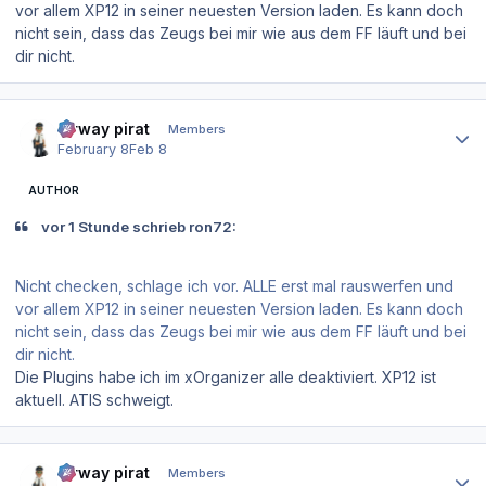
vor allem XP12 in seiner neuesten Version laden. Es kann doch
nicht sein, dass das Zeugs bei mir wie aus dem FF läuft und bei
dir nicht.
Author stats
airway pirat
Members
February 8
Feb 8
AUTHOR
vor 1 Stunde schrieb ron72:
Nicht checken, schlage ich vor. ALLE erst mal rauswerfen und
vor allem XP12 in seiner neuesten Version laden. Es kann doch
nicht sein, dass das Zeugs bei mir wie aus dem FF läuft und bei
dir nicht.
Die Plugins habe ich im xOrganizer alle deaktiviert. XP12 ist
aktuell. ATIS schweigt.
Author stats
airway pirat
Members