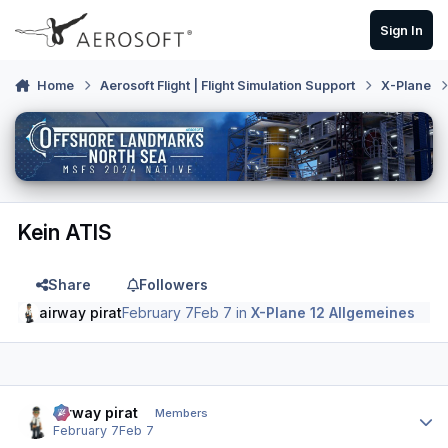
Skip to content
Sign In
Home
Aerosoft Flight | Flight Simulation Support
X-Plane
Kein ATIS
Share
Followers
airway pirat
February 7
Feb 7
in
X-Plane 12 Allgemeines
Author stats
airway pirat
Members
February 7
Feb 7