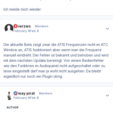
Ich melde mich wieder.
Author stats
meierzwo
Members
February 8
Feb 8
Die aktuelle Beta zeigt zwar die ATIS Frequenzen nicht im ATC
Window an, ATIS funktioniert aber wenn man die Frequenz
manuell eindreht. Der Fehler ist bekannt und behoben und wird
mit dem nächsten Update bereinigt. Von einem Bedienfehler
wie den Funkkreis im Audiopanel nicht aufgeschaltet oder zu
leise eingestellt darf man ja wohl nicht ausgehen. Da bleibt
eigentlich nur noch ein Plugin übrig.
Author stats
airway pirat
Members
February 8
Feb 8
AUTHOR