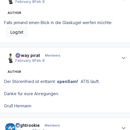
February 8
Feb 8
AUTHOR
Falls jemand einen Blick in die Glaskugel werfen möchte:
Log.txt
Author stats
airway pirat
Members
February 8
Feb 8
AUTHOR
Der Störenfried ist enttarnt:
openSam!
ATIS läuft.
Danke für eure Anregungen.
Gruß Hermann
Author stats
Flightrookie
Members