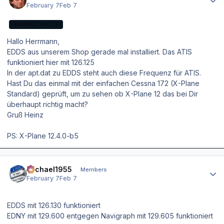
February 7
Feb 7
ADMINISTRATOR
Hallo Herrmann,
EDDS aus unserem Shop gerade mal installiert. Das ATIS
funktioniert hier mit 126.125
In der apt.dat zu EDDS steht auch diese Frequenz für ATIS.
Hast Du das einmal mit der einfachen Cessna 172 (X-Plane
Standard) geprüft, um zu sehen ob X-Plane 12 das bei Dir
überhaupt richtig macht?
Gruß Heinz
PS: X-Plane 12.4.0-b5
Author stats
Michael1955
Members
February 7
Feb 7
EDDS mit 126.130 funktioniert
EDNY mit 129.600 entgegen Navigraph mit 129.605 funktioniert