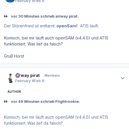
February 8
Feb 8
vor 30 Minuten schrieb airway pirat:
Der Störenfried ist enttarnt:
openSam!
ATIS läuft.
Komisch, bei mir läuft auch openSAM (v4.4.0) und ATIS
funktioniert. Was lief da falsch?
Gruß Horst
Author stats
airway pirat
Members
February 8
Feb 8
AUTHOR
vor 49 Minuten schrieb Flightrookie:
Komisch, bei mir läuft auch openSAM (v4.4.0) und ATIS
funktioniert. Was lief da falsch?