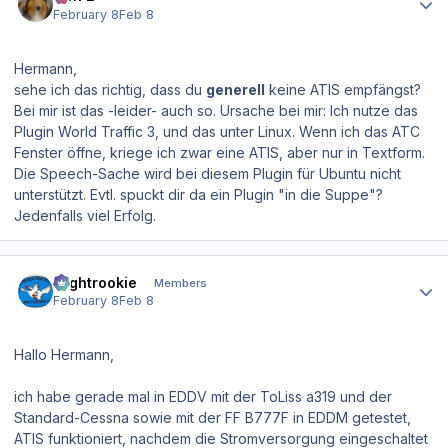
February 8
Feb 8
Hermann,
sehe ich das richtig, dass du
generell
keine ATIS empfängst?
Bei mir ist das -leider- auch so. Ursache bei mir: Ich nutze das
Plugin World Traffic 3, und das unter Linux. Wenn ich das ATC
Fenster öffne, kriege ich zwar eine ATIS, aber nur in Textform.
Die Speech-Sache wird bei diesem Plugin für Ubuntu nicht
unterstützt. Evtl. spuckt dir da ein Plugin "in die Suppe"?
Jedenfalls viel Erfolg.
Author stats
Flightrookie
Members
February 8
Feb 8
Hallo Hermann,
ich habe gerade mal in EDDV mit der ToLiss a319 und der
Standard-Cessna sowie mit der FF B777F in EDDM getestet,
ATIS funktioniert, nachdem die Stromversorgung eingeschaltet