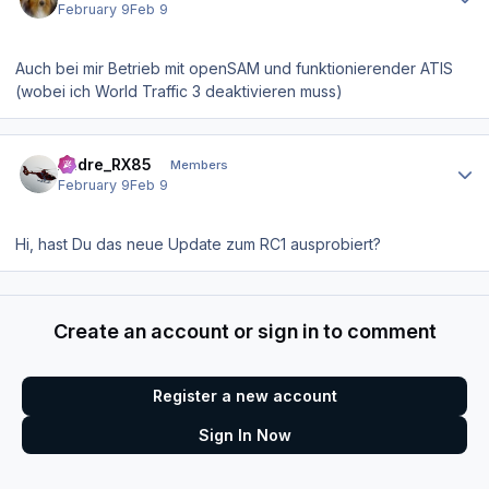
February 9
Feb 9
Auch bei mir Betrieb mit openSAM und funktionierender ATIS
(wobei ich World Traffic 3 deaktivieren muss)
Author stats
Andre_RX85
Members
February 9
Feb 9
Hi, hast Du das neue Update zum RC1 ausprobiert?
Create an account or sign in to comment
Register a new account
Sign In Now