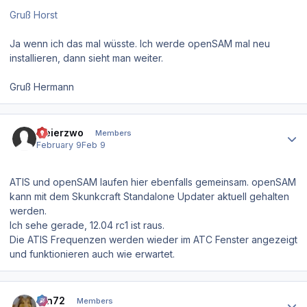
Gruß Horst
Ja wenn ich das mal wüsste. Ich werde openSAM mal neu
installieren, dann sieht man weiter.
Gruß Hermann
Author stats
meierzwo
Members
February 9
Feb 9
ATIS und openSAM laufen hier ebenfalls gemeinsam. openSAM
kann mit dem Skunkcraft Standalone Updater aktuell gehalten
werden.
Ich sehe gerade, 12.04 rc1 ist raus.
Die ATIS Frequenzen werden wieder im ATC Fenster angezeigt
und funktionieren auch wie erwartet.
Author stats
ron72
Members