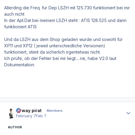
Allerding die Freq. für Dep LSZH mit 125.730 funktioniert bei mir
auch nicht
In der Apt.Dat bei meinem LSZH steht : ATIS 128.525 und dann
funktioniert ATIS
Und da LSZH aus dem Shop geladen wurde und sowohl für
XP11 und XP12 ( jeweil unterschiedliche Versionen)
funktioniert, stiimt da sicherlich irgentetwas nicht.
Ich prüfe, ob der Fehler bei mir liegt.....ne, habe V2.0 laut
Dokumentation.
Author stats
airway pirat
Members
February 7
Feb 7
AUTHOR