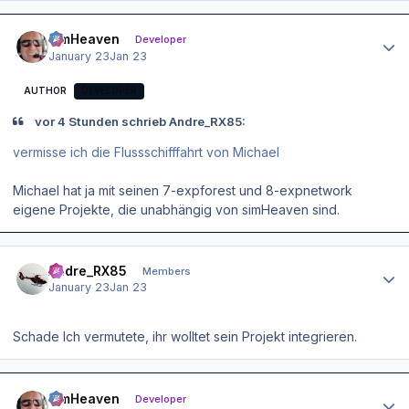
Author stats
simHeaven
Developer
January 23
Jan 23
AUTHOR
DEVELOPER
vor 4 Stunden schrieb Andre_RX85:
vermisse ich die Flussschifffahrt von Michael
Michael hat ja mit seinen 7-expforest und 8-expnetwork
eigene Projekte, die unabhängig von simHeaven sind.
Author stats
Andre_RX85
Members
January 23
Jan 23
Schade Ich vermutete, ihr wolltet sein Projekt integrieren.
Author stats
simHeaven
Developer