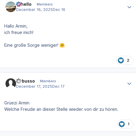
Othello
Members
December 16, 2025
Dec 16
Hallo Armin,
ich freue mich!
Eine große Sorge weniger!
🤗
2
Author stats
Airbusso
Members
December 17, 2025
Dec 17
Grüezi Armin
Welche Freude an dieser Stelle wieder von dir zu hören.
1