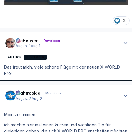
2
Author stats
simHeaven
Developer
August 1
Aug 1
AUTHOR
DEVELOPER
Das freut mich, viele schöne Flüge mit der neuen X-WORLD
Pro!
Author stats
Flightrookie
Members
August 2
Aug 2
Moin zusammen,
ich möchte hier mal einen kurzen und wichtigen Tip für
diejenigen geben, die sich X-WORLD PRO anschaffen möchten