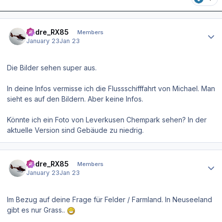
Author stats
Andre_RX85
Members
January 23
Jan 23
Die Bilder sehen super aus.
In deine Infos vermisse ich die Flussschifffahrt von Michael. Man
sieht es auf den Bildern. Aber keine Infos.
Könnte ich ein Foto von Leverkusen Chempark sehen? In der
aktuelle Version sind Gebäude zu niedrig.
Author stats
Andre_RX85
Members
January 23
Jan 23
Im Bezug auf deine Frage für Felder / Farmland. In Neuseeland
gibt es nur Grass..