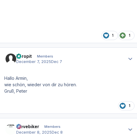
1
1
Author stats
Aeropit
Members
December 7, 2025
Dec 7
Hallo Armin,
wie schön, wieder von dir zu hören.
Gruß, Peter
1
Author stats
stevebiker
Members
December 8, 2025
Dec 8