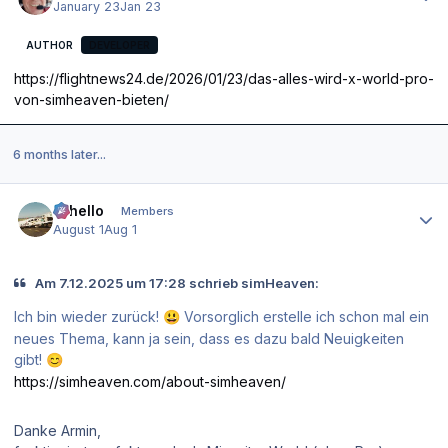
January 23
Jan 23
AUTHOR
DEVELOPER
https://flightnews24.de/2026/01/23/das-alles-wird-x-world-pro-
von-simheaven-bieten/
6 months later...
Author stats
Othello
Members
August 1
Aug 1
Am 7.12.2025 um 17:28 schrieb simHeaven:
Ich bin wieder zurück!
Vorsorglich erstelle ich schon mal ein
😃
neues Thema, kann ja sein, dass es dazu bald Neuigkeiten
gibt!
😊
https://simheaven.com/about-simheaven/
Danke Armin,