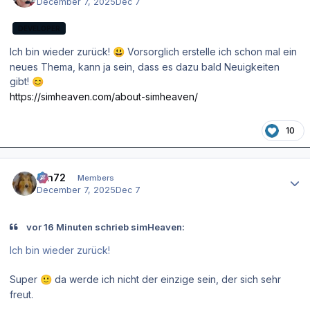
December 7, 2025
Dec 7
DEVELOPER
Ich bin wieder zurück!
Vorsorglich erstelle ich schon mal ein
😃
neues Thema, kann ja sein, dass es dazu bald Neuigkeiten
gibt!
😊
https://simheaven.com/about-simheaven/
10
Author stats
ron72
Members
December 7, 2025
Dec 7
vor 16 Minuten schrieb simHeaven:
Ich bin wieder zurück!
Super
da werde ich nicht der einzige sein, der sich sehr
🙂
freut.