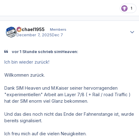
1
Author stats
Michael1955
Members
December 7, 2025
Dec 7
vor 1 Stunde schrieb simHeaven:
Ich bin wieder zurück!
Willkommen zurück.
Dank SIM Heaven und M.Kaiser seiner hervorragenden
"experimentiellen" Arbeit am Layer 7/8 ( + Rail / road Traffic )
hat der SIM enorm viel Glanz bekommen.
Und das dies noch nicht das Ende der Fahnenstange ist, wurde
bereits signalisiert.
Ich freu mich auf die vielen Neuigkeiten.