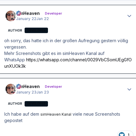
Author stats
simHeaven
Developer
January 22
Jan 22
AUTHOR
DEVELOPER
oh sorry, das hatte ich in der großen Aufregung gestern völlig
vergessen.
Mehr Screenshots gibt es im simHeaven Kanal auf
WhatsApp
https://whatsapp.com/channel/0029VbCSomUEgGfO
unXUOk3k
Author stats
simHeaven
Developer
January 23
Jan 23
AUTHOR
DEVELOPER
Ich habe auf dem
viele neue Screenshots
simHeaven Kanal
gepostet
1