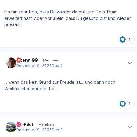
Ich bin sehr froh, dass Du wieder da bist und Dein Team
erweitert hast! Aber vor allem, dass Du gesund bist und wieder
präsent!
1
Author stats
Guenni99
Members
December 9, 2025
Dec 9
... wenn das kein Grund zur Freude ist.... und dann noch
Weihnachten vor der Tür...
1
Author stats
XP-Pilot
Members
December 9, 2025
Dec 9