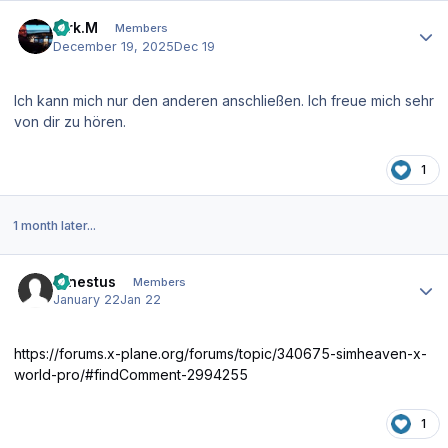
Author stats
Dirk.M
Members
December 19, 2025
Dec 19
Ich kann mich nur den anderen anschließen. Ich freue mich sehr
von dir zu hören.
1
1 month later...
Author stats
ernestus
Members
January 22
Jan 22
https://forums.x-plane.org/forums/topic/340675-simheaven-x-
world-pro/#findComment-2994255
1