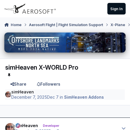
Skip to content
Sign In
Home
Aerosoft Flight | Flight Simulation Support
X-Plane
simHeaven X-WORLD Pro
Share
Followers
simHeaven
December 7, 2025
Dec 7
in
SimHeaven Addons
Author stats
simHeaven
Developer