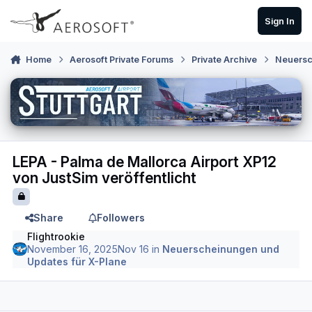
Skip to content
Sign In
Home
Aerosoft Private Forums
Private Archive
Neuersc
LEPA - Palma de Mallorca Airport XP12
von JustSim veröffentlicht
Share
Followers
Flightrookie
November 16, 2025
Nov 16
in
Neuerscheinungen und
Updates für X-Plane