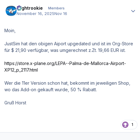
Author stats
Flightrookie
Members
November 16, 2025
Nov 16
Moin,
JustSim hat den obigen Aiport upgedated und ist im Org-Store
für $ 21,90 verfügbar, was umgerechnet z.Zt. 19,66 EUR ist.
https://store.x-plane.org/LEPA--Palma-de-Mallorca-Airport-
XP12_p_2117.html
Wer die 11er Version schon hat, bekommt im jeweiligen Shop,
wo das Add-on gekauft wurde, 50 % Rabatt.
Gruß Horst
1