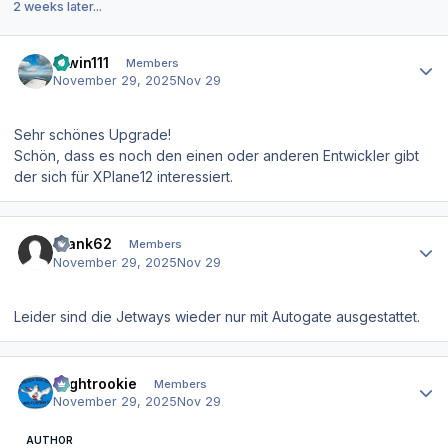
2 weeks later...
Author stats
Erwin111
Members
November 29, 2025
Nov 29
Sehr schönes Upgrade!
Schön, dass es noch den einen oder anderen Entwickler gibt
der sich für XPlane12 interessiert.
Author stats
Frank62
Members
November 29, 2025
Nov 29
Leider sind die Jetways wieder nur mit Autogate ausgestattet.
Author stats
Flightrookie
Members
November 29, 2025
Nov 29
AUTHOR