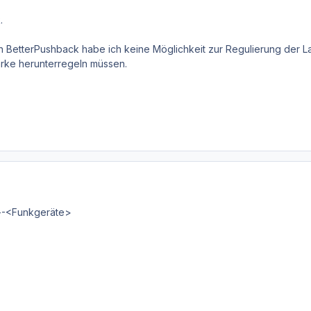
.
n BetterPushback habe ich keine Möglichkeit zur Regulierung der La
ärke herunterregeln müssen.
--<Funkgeräte>