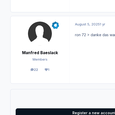
August 5, 2025
1 yr
ron 72 > danke das wa
Manfred Baeslack
Members
22
1
posts
Reputation
Register a new accoun