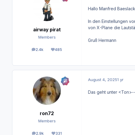
Hallo Manfred Baeslack
In den Einstellungen vo
von X-Plane die Lautst
airway pirat
Members
Gruß Hermann
2.4k
485
posts
Reputation
August 4, 2025
1 yr
Das geht unter <Ton>-
ron72
Members
2.9k
331
posts
Reputation