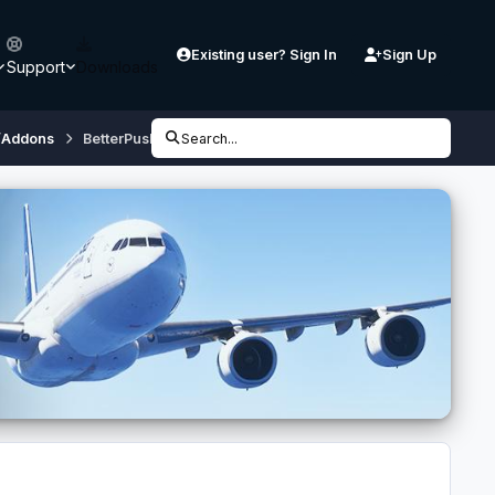
Existing user? Sign In
Sign Up
Support
Downloads
/Addons
BetterPushback
Search...