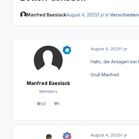
Manfred Baeslack
August 4, 2025
1 yr
in
Verschieden
August 4, 2025
1 yr
Hallo, die Ansagen bei 
Gruß Manfred
Manfred Baeslack
Members
22
1
posts
Reputation
August 4, 2025
1 yr