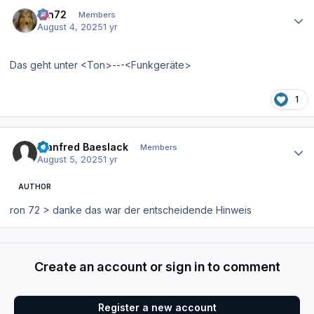
Author stats
ron72
Members
August 4, 2025
1 yr
Das geht unter <Ton>---<Funkgeräte>
1
Author stats
Manfred Baeslack
Members
August 5, 2025
1 yr
AUTHOR
ron 72 > danke das war der entscheidende Hinweis
Create an account or sign in to comment
Register a new account