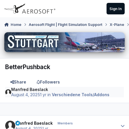
Skip to content
Sign In
Home
Aerosoft Flight | Flight Simulation Support
X-Plane
BetterPushback
Share
Followers
Manfred Baeslack
August 4, 2025
1 yr
in
Verschiedene Tools/Addons
Author stats
Manfred Baeslack
Members
August 4, 2025
1 yr