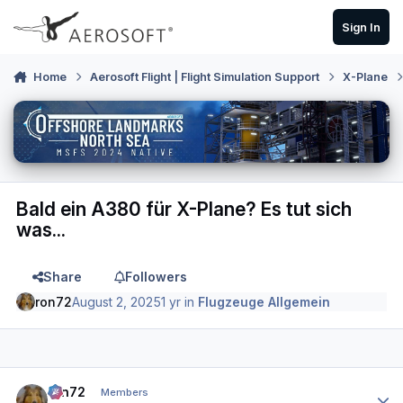
Skip to content
Sign In
Home
Aerosoft Flight | Flight Simulation Support
X-Plane
Bald ein A380 für X-Plane? Es tut sich
was...
Share
Followers
ron72
August 2, 2025
1 yr
in
Flugzeuge Allgemein
Author stats
ron72
Members