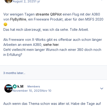
August 2, 2025
1 yr
Vor wenigen Tagen
streamte Q8Pilot
einen Flug mit der A380
von
FlyByWire
, ein Freeware Produkt, aber für den MSFS 2020
😞
Das hat mich überzeugt, was ich da sehe. Tolle Arbeit.
Als Freeware von X-Works gibt es offenbar auch schon länger
Arbeiten an einem A380,
siehe hier
.
Geht vielleicht mein langer Wunsch nach einer 380 doch noch
in Erfüllung?
3 months later...
Author stats
Dirk.M
Members
November 10, 2025
Nov 10
Auch wenn das Thema schon was älter ist. Habe die Tage auf