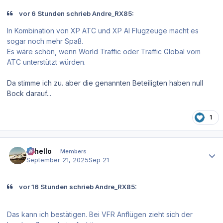
vor 6 Stunden schrieb Andre_RX85:
In Kombination von XP ATC und XP AI Flugzeuge macht es
sogar noch mehr Spaß.
Es wäre schön, wenn World Traffic oder Traffic Global vom
ATC unterstützt würden.
Da stimme ich zu. aber die genannten Beteiligten haben null
Bock darauf...
1
Author stats
Othello
Members
September 21, 2025
Sep 21
vor 16 Stunden schrieb Andre_RX85:
Das kann ich bestätigen. Bei VFR Anflügen zieht sich der