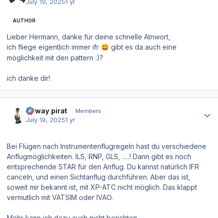
July 19, 2025
1 yr
AUTHOR
Lieber Hermann, danke für deine schnelle Atnwort,
ich fliege eigentlich immer ifr
gibt es da auch eine
😃
möglichkeit mit den pattern
:)?
ich danke dir!
Author stats
airway pirat
Members
July 19, 2025
1 yr
Bei Flügen nach Instrumentenflugregeln hast du verschiedene
Anflugmöglichkeiten. ILS, RNP, GLS, .....! Dann gibt es noch
entsprechende STAR für den Anflug. Du kannst natürlich IFR
canceln, und einen Sichtanflug durchführen. Aber das ist,
soweit mir bekannt ist, mit XP-ATC nicht möglich. Das klappt
vermutlich mit VATSIM oder IVAO.
Mehr kann ich dazu auch nicht berichten.