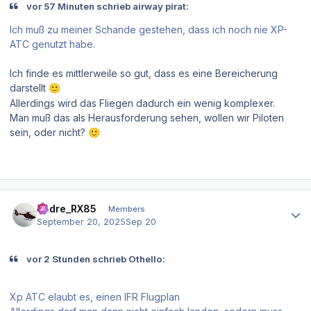
vor 57 Minuten schrieb airway pirat:
Ich muß zu meiner Schande gestehen, dass ich noch nie XP-
ATC genutzt habe.
Ich finde es mittlerweile so gut, dass es eine Bereicherung
darstellt
🙂
Allerdings wird das Fliegen dadurch ein wenig komplexer.
Man muß das als Herausforderung sehen, wollen wir Piloten
sein, oder nicht?
🙂
Author stats
Andre_RX85
Members
September 20, 2025
Sep 20
vor 2 Stunden schrieb Othello:
Xp ATC elaubt es, einen IFR Flugplan