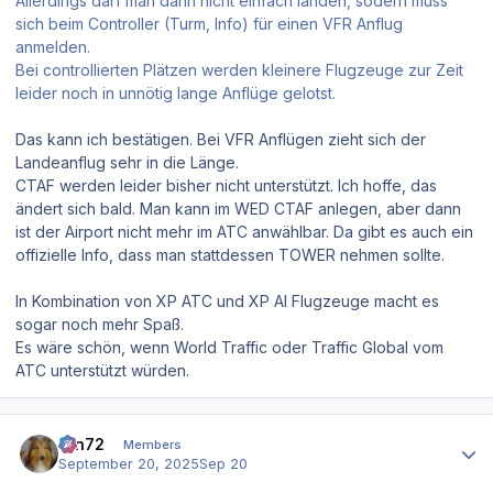
Allerdings darf man dann nicht einfach landen, sodern muss
sich beim Controller (Turm, Info) für einen VFR Anflug
anmelden.
Bei controllierten Plätzen werden kleinere Flugzeuge zur Zeit
leider noch in unnötig lange Anflüge gelotst.
Das kann ich bestätigen. Bei VFR Anflügen zieht sich der
Landeanflug sehr in die Länge.
CTAF werden leider bisher nicht unterstützt. Ich hoffe, das
ändert sich bald. Man kann im WED CTAF anlegen, aber dann
ist der Airport nicht mehr im ATC anwählbar. Da gibt es auch ein
offizielle Info, dass man stattdessen TOWER nehmen sollte.
In Kombination von XP ATC und XP AI Flugzeuge macht es
sogar noch mehr Spaß.
Es wäre schön, wenn World Traffic oder Traffic Global vom
ATC unterstützt würden.
Author stats
ron72
Members
September 20, 2025
Sep 20