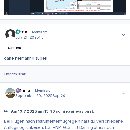
Author stats
kotric
Members
July 21, 2025
1 yr
AUTHOR
dane hermann!!! super!
1 month later...
Author stats
Othello
Members
September 20, 2025
Sep 20
Am 19.7.2025 um 15:46 schrieb airway pirat:
Bei Flügen nach Instrumentenflugregeln hast du verschiedene
Anflugmöglichkeiten. ILS, RNP, GLS, .....! Dann gibt es noch