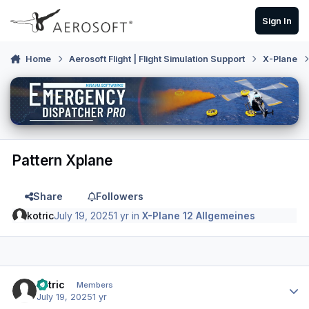
Skip to content
Sign In
Home
Aerosoft Flight | Flight Simulation Support
X-Plane
Pattern Xplane
Share
Followers
kotric
July 19, 2025
1 yr
in
X-Plane 12 Allgemeines
Author stats
kotric
Members
July 19, 2025
1 yr