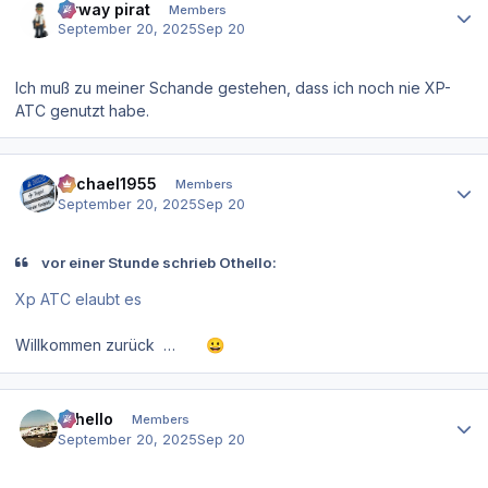
airway pirat
Members
September 20, 2025
Sep 20
Ich muß zu meiner Schande gestehen, dass ich noch nie XP-
ATC genutzt habe.
Author stats
Michael1955
Members
September 20, 2025
Sep 20
vor einer Stunde schrieb Othello:
Xp ATC elaubt es
Willkommen zurück …
😀
Author stats
Othello
Members
September 20, 2025
Sep 20