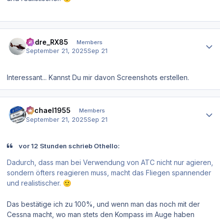
Author stats
Andre_RX85
Members
September 21, 2025
Sep 21
Interessant... Kannst Du mir davon Screenshots erstellen.
Author stats
Michael1955
Members
September 21, 2025
Sep 21
vor 12 Stunden schrieb Othello:
Dadurch, dass man bei Verwendung von ATC nicht nur agieren,
sondern öfters reagieren muss, macht das Fliegen spannender
und realistischer.
🙂
Das bestätige ich zu 100%, und wenn man das noch mit der
Cessna macht, wo man stets den Kompass im Auge haben