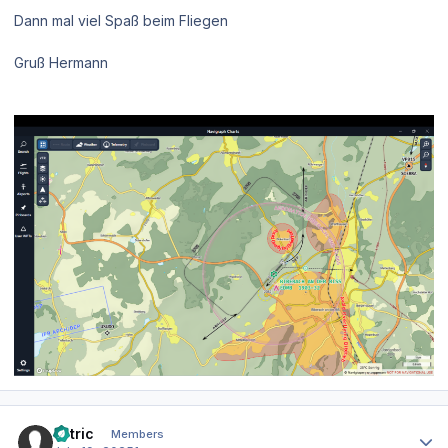
Dann mal viel Spaß beim Fliegen
Gruß Hermann
Author stats
kotric
Members