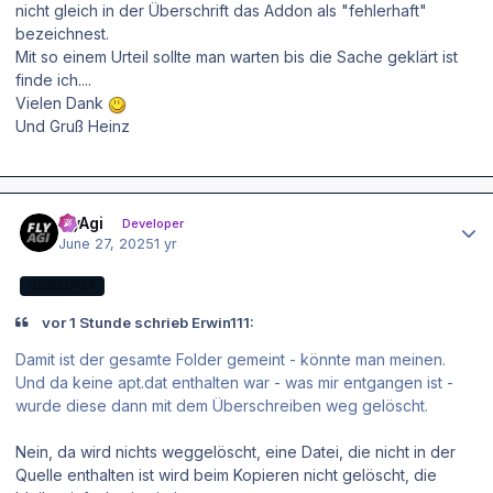
nicht gleich in der Überschrift das Addon als "fehlerhaft"
bezeichnest.
Mit so einem Urteil sollte man warten bis die Sache geklärt ist
finde ich....
Vielen Dank
Und Gruß Heinz
Author stats
FlyAgi
Developer
June 27, 2025
1 yr
DEVELOPER
vor 1 Stunde schrieb Erwin111:
Damit ist der gesamte Folder gemeint - könnte man meinen.
Und da keine apt.dat enthalten war - was mir entgangen ist -
wurde diese dann mit dem Überschreiben weg gelöscht.
Nein, da wird nichts weggelöscht, eine Datei, die nicht in der
Quelle enthalten ist wird beim Kopieren nicht gelöscht, die