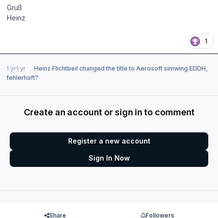
Gruß
Heinz
1
1 yr
1 yr
Heinz Flichtbeil
changed the title to
Aerosoft simwing EDDH,
fehlerhaft?
Create an account or sign in to comment
Register a new account
Sign In Now
Share
Followers