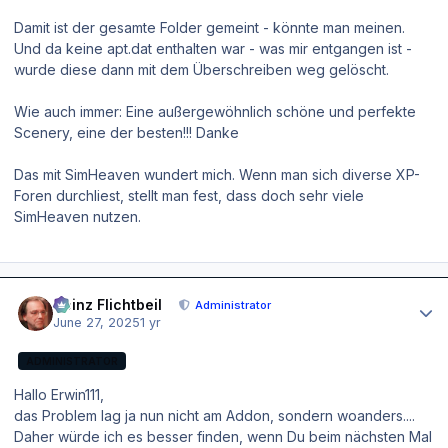
Damit ist der gesamte Folder gemeint - könnte man meinen.
Und da keine apt.dat enthalten war - was mir entgangen ist -
wurde diese dann mit dem Überschreiben weg gelöscht.
Wie auch immer: Eine außergewöhnlich schöne und perfekte
Scenery, eine der besten!!! Danke
Das mit SimHeaven wundert mich. Wenn man sich diverse XP-
Foren durchliest, stellt man fest, dass doch sehr viele
SimHeaven nutzen.
Author stats
Heinz Flichtbeil
Administrator
June 27, 2025
1 yr
ADMINISTRATOR
Hallo Erwin111,
das Problem lag ja nun nicht am Addon, sondern woanders....
Daher würde ich es besser finden, wenn Du beim nächsten Mal