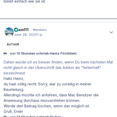
bleibt einfach wie sie ist.
Author stats
Erwin111
Members
June 28, 2025
1 yr
AUTHOR
vor 15 Stunden schrieb Heinz Flichtbeil:
Daher würde ich es besser finden, wenn Du beim nächsten Mal
nicht gleich in der Überschrift das Addon als "fehlerhaft"
bezeichnest
Hallo Heinz,
du hast völlig recht. Sorry, war zu voreilig in meiner
Beurteilung.
Allerdings möchte ich anführen, dass Mac Benutzer die
Anweisung durchaus missverstehen können.
Werde den Beitrag löschen, wenn das möglich ist.
Gruß, Erwin
vor 14 Stunden schrieb FlyAgi: