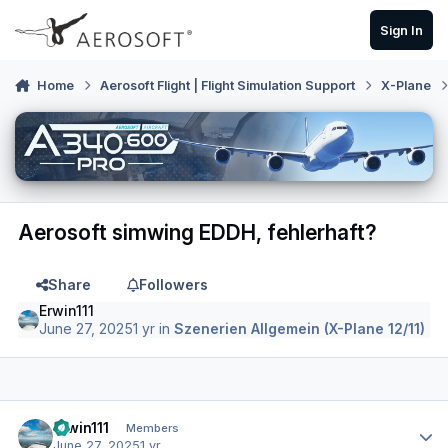
Skip to content
Sign In
Home
Aerosoft Flight | Flight Simulation Support
X-Plane
Aerosoft simwing EDDH, fehlerhaft?
Share
Followers
Erwin111
June 27, 2025
1 yr
in
Szenerien Allgemein (X-Plane 12/11)
Author stats
Erwin111
Members
June 27, 2025
1 yr