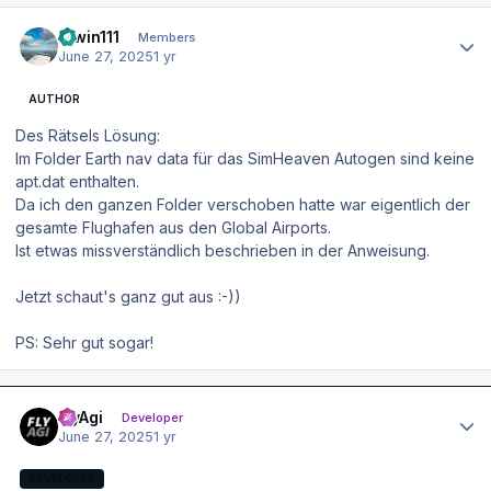
Author stats
Erwin111
Members
June 27, 2025
1 yr
AUTHOR
Des Rätsels Lösung:
Im Folder Earth nav data für das SimHeaven Autogen sind keine
apt.dat enthalten.
Da ich den ganzen Folder verschoben hatte war eigentlich der
gesamte Flughafen aus den Global Airports.
Ist etwas missverständlich beschrieben in der Anweisung.
Jetzt schaut's ganz gut aus
:-))
PS: Sehr gut sogar!
Author stats
FlyAgi
Developer
June 27, 2025
1 yr
DEVELOPER