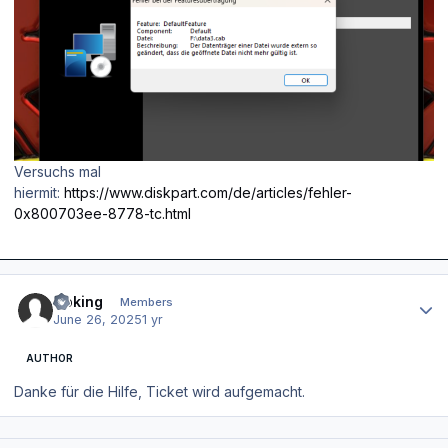
Versuchs mal
hiermit:
https://www.diskpart.com/de/articles/fehler-
0x800703ee-8778-tc.html
Author stats
Goking
Members
June 26, 2025
1 yr
AUTHOR
Danke für die Hilfe, Ticket wird aufgemacht.