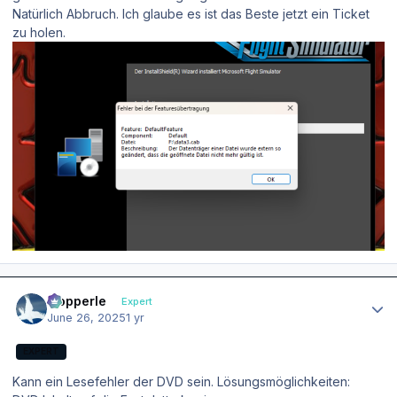
Natürlich Abbruch. Ich glaube es ist das Beste jetzt ein Ticket
zu holen.
Author stats
mopperle
Expert
June 26, 2025
1 yr
EXPERT
Kann ein Lesefehler der DVD sein. Lösungsmöglichkeiten: