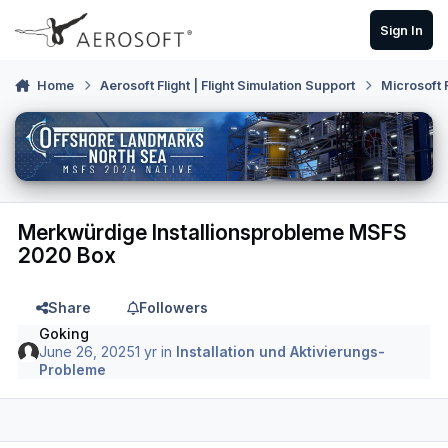
Skip to content
Sign In
Home
Aerosoft Flight | Flight Simulation Support
Microsoft 
Merkwürdige Installionsprobleme MSFS
2020 Box
Share
Followers
Goking
June 26, 2025
1 yr
in
Installation und Aktivierungs-
Probleme