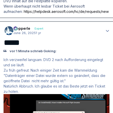
DVD Inhalt auf die Festplatte kopieren.
Wenn überhaupt nicht lesbar Ticket bei Aerosoft
aufmachen:
https://helpdesk.aerosoft.com/hc/de/requests/new
Author stats
mopperle
Expert
June 26, 2025
1 yr
EXPERT
vor 1 Minute schrieb Goking:
Ich verzweifel langsam. DVD 2 nach Aufforderung eingelegt
und sie läuft.
Zu früh gefreut: Nach einiger Zeit kam die Warnmeldung
"Datenträger einer Datei wurde extern so geändert, dass die
geöffnete Datei nicht mehr gültig ist."
Natürlich Abbruch. Ich glaube es ist das Beste jetzt ein Ticket
zu holen.