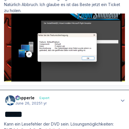
Natürlich Abbruch. Ich glaube es ist das Beste jetzt ein Ticket
zu holen.
Author stats
mopperle
Expert
June 26, 2025
1 yr
EXPERT
Kann ein Lesefehler der DVD sein. Lösungsmöglichkeiten: