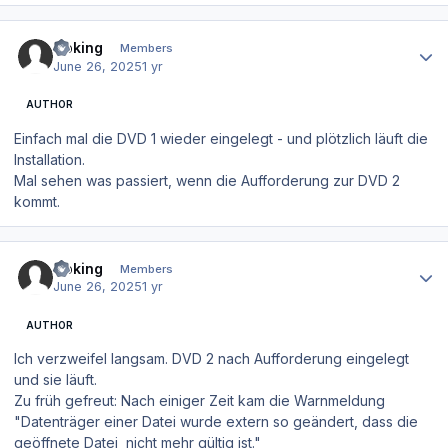
Author stats
Goking
Members
June 26, 2025
1 yr
AUTHOR
Einfach mal die DVD 1 wieder eingelegt - und plötzlich läuft die
Installation.
Mal sehen was passiert, wenn die Aufforderung zur DVD 2
kommt.
Author stats
Goking
Members
June 26, 2025
1 yr
AUTHOR
Ich verzweifel langsam. DVD 2 nach Aufforderung eingelegt
und sie läuft.
Zu früh gefreut: Nach einiger Zeit kam die Warnmeldung
"Datenträger einer Datei wurde extern so geändert, dass die
geöffnete Datei nicht mehr gültig ist."