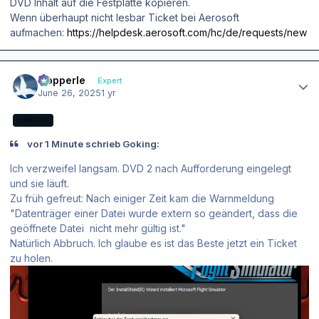
DVD Inhalt auf die Festplatte kopieren.
Wenn überhaupt nicht lesbar Ticket bei Aerosoft
aufmachen:
https://helpdesk.aerosoft.com/hc/de/requests/new
Author stats
mopperle
Expert
June 26, 2025
1 yr
EXPERT
vor 1 Minute schrieb Goking:
Ich verzweifel langsam. DVD 2 nach Aufforderung eingelegt
und sie läuft.
Zu früh gefreut: Nach einiger Zeit kam die Warnmeldung
"Datenträger einer Datei wurde extern so geändert, dass die
geöffnete Datei nicht mehr gültig ist."
Natürlich Abbruch. Ich glaube es ist das Beste jetzt ein Ticket
zu holen.