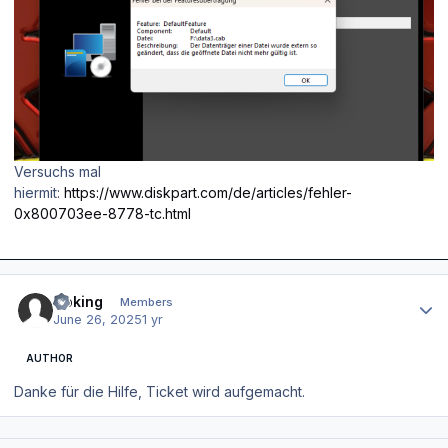
Versuchs mal
hiermit:
https://www.diskpart.com/de/articles/fehler-
0x800703ee-8778-tc.html
Author stats
Goking
Members
June 26, 2025
1 yr
AUTHOR
Danke für die Hilfe, Ticket wird aufgemacht.