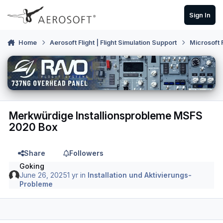
Skip to content
Sign In
Home
Aerosoft Flight | Flight Simulation Support
Microsoft 
Merkwürdige Installionsprobleme MSFS
2020 Box
Share
Followers
Goking
June 26, 2025
1 yr
in
Installation und Aktivierungs-
Probleme