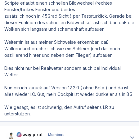
Scripte erlaubt einen schnellen Bildwechsel (rechtes
Fenster/Linkes Fenster und beides
zusätzlich noch in 45Grad Sicht ) per Tastaturklick. Gerade bei
dieser Funktion des schnellen Bildwechsels ist sichtbar, daß die
Wolken sich langsam und schemenhaft aufbauen.
Weiterhin ist aus meiner Sichtweise erkennbar, daß
Wolkendurchbrüche sich wie ein Schleier (und das noch
oszillierend hinter und neben dem Flieger) aufbauen
Dies nicht nur bei Realwetter sondern auch bei Individual
Wetter.
Nun bin ich zurück auf Version 12.2.0 ( ohne Beta ) und da ist
alles wieder i.O. Gut, mein Cockpit ist wieder dunkeler als in B5
Wie gesagt, es ist schwierig, den Aufruf seitens LR zu
unterstützen.
Author stats
airway pirat
Members