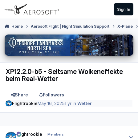
Skip to content
Sign In
Home
Aerosoft Flight | Flight Simulation Support
X-Plane
XP12.2.0-b5 - Seltsame Wolkeneffekte
beim Real-Wetter
Share
Followers
Flightrookie
May 16, 2025
1 yr
in
Wetter
Author stats
Flightrookie
Members