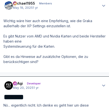
Michael1955
Members
May 19, 2025
1 yr
Wichtig wäre hier auch eine Empfehlung, wie die Graka
außerhalb der XP Settings einzustellen ist.
Es gibt Nutzer vom AMD und Nvidia Karten und beide Hersteller
haben eine
Systemsteuerung für die Karten.
Gibt es da Hinweise auf zusätzliche Optionen, die zu
berücksichtigen sind?
Author stats
FlyAgi
Developer
May 20, 2025
1 yr
DEVELOPER
Nö... eigentlich nicht. Ich denke es geht hier um diese