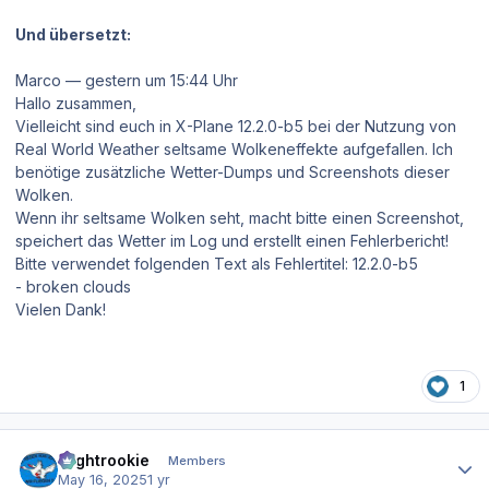
Und übersetzt:
Marco — gestern um 15:44 Uhr
Hallo zusammen,
Vielleicht sind euch in X-Plane 12.2.0-b5 bei der Nutzung von
Real World Weather seltsame Wolkeneffekte aufgefallen. Ich
benötige zusätzliche Wetter-Dumps und Screenshots dieser
Wolken.
Wenn ihr seltsame Wolken seht, macht bitte einen Screenshot,
speichert das Wetter im Log und erstellt einen Fehlerbericht!
Bitte verwendet folgenden Text als Fehlertitel: 12.2.0-b5
- broken clouds
Vielen Dank!
1
Author stats
Flightrookie
Members
May 16, 2025
1 yr