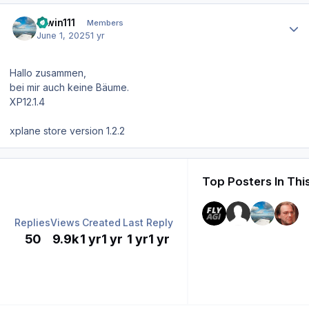
Author stats
Erwin111
Members
June 1, 2025
1 yr
Hallo zusammen,
bei mir auch keine Bäume.
XP12.1.4
xplane store version 1.2.2
Top Posters In Thi
Replies
Views
Created
Last Reply
50
9.9k
1 yr
1 yr
1 yr
1 yr