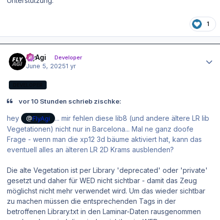
Unterstützung.
1
Author stats
FlyAgi
Developer
June 5, 2025
1 yr
DEVELOPER
vor 10 Stunden schrieb zischke:
hey
... mir fehlen diese lib8 (und andere ältere LR lib
@
FlyAgi
Vegetationen) nicht nur in Barcelona... Mal ne ganz doofe
Frage - wenn man die xp12 3d bäume aktiviert hat, kann das
eventuell alles an älteren LR 2D Krams ausblenden?
Die alte Vegetation ist per Library 'deprecated' oder 'private'
gesetzt und daher für WED nicht sichtbar - damit das Zeug
möglichst nicht mehr verwendet wird. Um das wieder sichtbar
zu machen müssen die entsprechenden Tags in der
betroffenen Library.txt in den Laminar-Daten rausgenommen