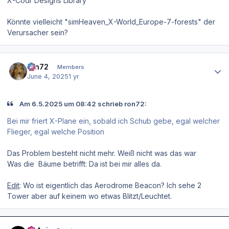
X-Codr Designs Library
Könnte vielleicht "simHeaven_X-World_Europe-7-forests" der
Verursacher sein?
Author stats
ron72
Members
June 4, 2025
1 yr
Am 6.5.2025 um 08:42 schrieb ron72:
Bei mir friert X-Plane ein, sobald ich Schub gebe, egal welcher
Flieger, egal welche Position
Das Problem besteht nicht mehr. Weiß nicht was das war
Was die Bäume betrifft: Da ist bei mir alles da.
Edit
: Wo ist eigentlich das Aerodrome Beacon? Ich sehe 2
Tower aber auf keinem wo etwas Blitzt/Leuchtet.
Author stats