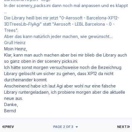
In der scenery_packs.ini dann noch mal anpassen und es klappt
...
Die Library heiß bei mir jetzt "0-Aerosoft - Barcelona-XP12-
3DTreesLib-FlyAgi" statt "Aerosoft - LEBL Barcelona - 0 -
Trees".
Aber das kann natürlich jeder machen, wie gewünscht....
Gruß Heinz
Moin Heinz,
Klar, kann man auch machen aber bei mir blieb die Library auch
so ganz oben in der scenery picks.ini.
Ich hätte sonst morgen versuchsweise noch die Bezeichnug
Library gelöscht um sicher zu gehen, dass XP12 da nicht
durcheinander kommt.
Anscheinend habe ich laut Agi aber wohl nur eine falsche
Library runtergeladaen, ich probiere morgen aber die aktuelle
neue aus.
Danke,
Bernd
FIRST PAGE
L
PREV
PAGE 2 OF 3
NEXT