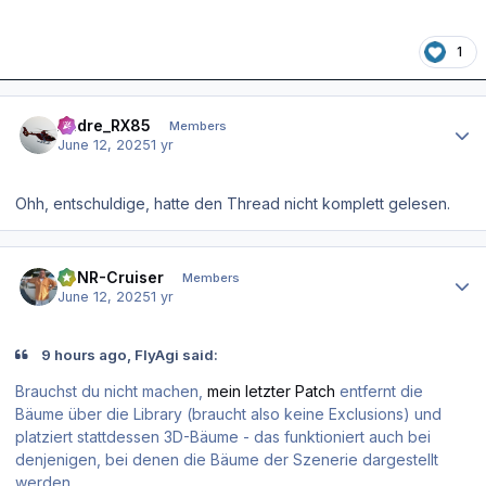
1
Author stats
Andre_RX85
Members
June 12, 2025
1 yr
Ohh, entschuldige, hatte den Thread nicht komplett gelesen.
Author stats
EDNR-Cruiser
Members
June 12, 2025
1 yr
9 hours ago, FlyAgi said:
Brauchst du nicht machen,
mein letzter Patch
entfernt die
Bäume über die Library (braucht also keine Exclusions) und
platziert stattdessen 3D-Bäume - das funktioniert auch bei
denjenigen, bei denen die Bäume der Szenerie dargestellt
werden.