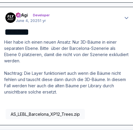
Author stats
FlyAgi
Developer
June 4, 2025
1 yr
DEVELOPER
Hier habe ich einen neuen Ansatz: Nur 3D-Bäume in einer
separaten Ebene. Bitte über der Barcelona-Szenerie als
Ebene 0 platzieren, damit die nicht von der Szenerie exkludiert
werden.
Nachtrag: Die Layer funktioniert auch wenn die Bäume nicht
fehlen und tauscht diese dann durch die 3D-Bäume. In diesem
Fall werden hier auch die alten Bäume per Library durch
unsichtbare solche ersetzt.
AS_LEBL_Barcelona_XP12_Trees.zip
Author stats