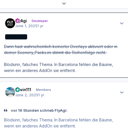
Expand topic overview
Author stats
FlyAgi
Developer
June 1, 2025
1 yr
DEVELOPER
Dann hast wahrscheinlich keinerlei Overlays aktiviert oder in
deiner Scenery_Packs.ini stimmt die Reihenfolge nicht.
Blödsinn, falsches Thema. In Barcelona fehlen die Bäume,
wenn ein anderes AddOn sie entfernt.
Author stats
Erwin111
Members
June 2, 2025
1 yr
vor 16 Stunden schrieb FlyAgi:
Blödsinn, falsches Thema. In Barcelona fehlen die Bäume,
wenn ein anderes AddOn sie entfernt.