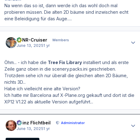
Na wenn das so ist, dann werde ich das wohl doch mal
probieren müssen. Die alten 2D bäume sind inzwischen echt
eine Beleidigung für das Auge.....
Author stats
EDNR-Cruiser
Members
June 13, 2025
1 yr
Öhm... - ich habe die
Tree Fix Library
installiert und als erste
Zeile ganz oben in die scenery.packs.ini geschrieben.
Trotzdem sehe ich nur überall die gleichen alten 2D Bäume,
nichts 3D...
Habe ich vielleicht eine alte Version?
Ich hatte mir Barcelona auf X-Plane.org gekauft und dort ist die
XP12 V1.22 als aktuelle Version aufgeführt...
Author stats
Heinz Flichtbeil
Administrator
June 13, 2025
1 yr