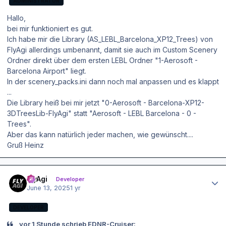
ADMINISTRATOR
Hallo,
bei mir funktioniert es gut.
Ich habe mir die Library (AS_LEBL_Barcelona_XP12_Trees) von
FlyAgi allerdings umbenannt, damit sie auch im Custom Scenery
Ordner direkt über dem ersten LEBL Ordner "1-Aerosoft -
Barcelona Airport" liegt.
In der scenery_packs.ini dann noch mal anpassen und es klappt
...
Die Library heiß bei mir jetzt "0-Aerosoft - Barcelona-XP12-
3DTreesLib-FlyAgi" statt "Aerosoft - LEBL Barcelona - 0 -
Trees".
Aber das kann natürlich jeder machen, wie gewünscht....
Gruß Heinz
Author stats
FlyAgi
Developer
June 13, 2025
1 yr
DEVELOPER
vor 1 Stunde schrieb EDNR-Cruiser: