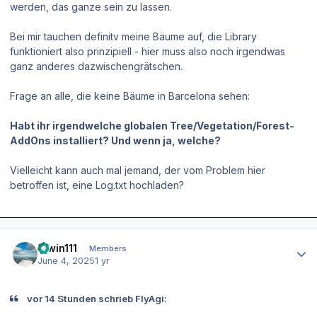
werden, das ganze sein zu lassen.
Bei mir tauchen definitv meine Bäume auf, die Library
funktioniert also prinzipiell - hier muss also noch irgendwas
ganz anderes dazwischengrätschen.
Frage an alle, die keine Bäume in Barcelona sehen:
Habt ihr irgendwelche globalen Tree/Vegetation/Forest-
AddOns installiert? Und wenn ja, welche?
Vielleicht kann auch mal jemand, der vom Problem hier
betroffen ist, eine Log.txt hochladen?
Author stats
Erwin111
Members
June 4, 2025
1 yr
vor 14 Stunden schrieb FlyAgi: