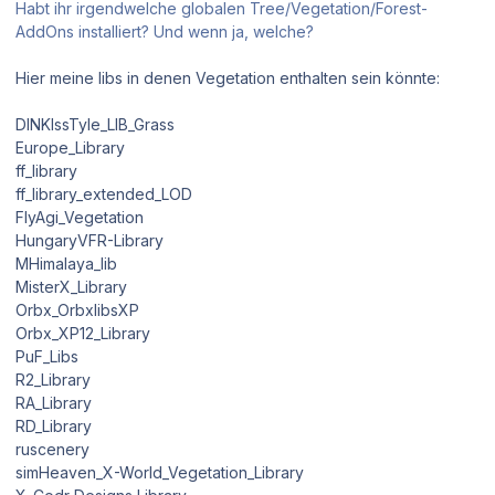
Habt ihr irgendwelche globalen Tree/Vegetation/Forest-
AddOns installiert? Und wenn ja, welche?
Hier meine libs in denen Vegetation enthalten sein könnte:
DINKIssTyle_LIB_Grass
Europe_Library
ff_library
ff_library_extended_LOD
FlyAgi_Vegetation
HungaryVFR-Library
MHimalaya_lib
MisterX_Library
Orbx_OrbxlibsXP
Orbx_XP12_Library
PuF_Libs
R2_Library
RA_Library
RD_Library
ruscenery
simHeaven_X-World_Vegetation_Library