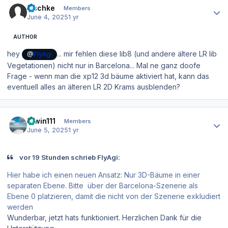
zischke
Members
June 4, 2025
1 yr
AUTHOR
hey
... mir fehlen diese lib8 (und andere ältere LR lib
@
FlyAgi
Vegetationen) nicht nur in Barcelona... Mal ne ganz doofe
Frage - wenn man die xp12 3d bäume aktiviert hat, kann das
eventuell alles an älteren LR 2D Krams ausblenden?
Author stats
Erwin111
Members
June 5, 2025
1 yr
vor 19 Stunden schrieb FlyAgi:
Hier habe ich einen neuen Ansatz: Nur 3D-Bäume in einer
separaten Ebene. Bitte über der Barcelona-Szenerie als
Ebene 0 platzieren, damit die nicht von der Szenerie exkludiert
werden
Wunderbar, jetzt hats funktioniert. Herzlichen Dank für die