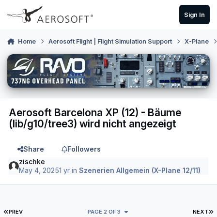
Skip to content
Sign In
Home
Aerosoft Flight | Flight Simulation Support
X-Plane
Aerosoft Barcelona XP (12) - Bäume
(lib/g10/tree3) wird nicht angezeigt
Share
Followers
zischke
May 4, 2025
1 yr
in
Szenerien Allgemein (X-Plane 12/11)
FIRST PAGE
L
PREV
PAGE 2 OF 3
NEXT