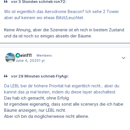
vor 3 Stunden schrieb ron72:
Wo ist eigentlich das Aerodrome Beacon? Ich sehe 2 Tower
aber auf keinem wo etwas Blitzt/Leuchtet.
Keine Ahnung, aber die Szenerie ist eh nich in bestem Zustand
und da ist noch so einiges abseits der Bäume.
Author stats
Erwin111
Members
June 4, 2025
1 yr
vor 28 Minuten schrieb FlyAgi:
Da LEBL bei dir höhere Priorität hat eigentlich nicht... aber du
kannst das ja mal testen, indem du diese layer abschaltest.
Das hab ich gemacht, ohne Erfolg.
Ist irgendwie eigenartig, dass sonst alle scenerys die ich habe
Bäume anzeigen, nur LEBL nicht.
Aber ich bin da möglicherweise nicht alleine.