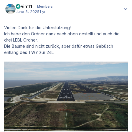
Author stats
Erwin111
Members
June 3, 2025
1 yr
Vielen Dank für die Unterstützung!
Ich habe den Ordner ganz nach oben gestellt und auch die
drei LEBL Ordner.
Die Bäume sind nicht zurück, aber dafür etwas Gebüsch
entlang des TWY zur 24L.