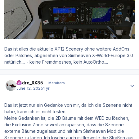
Das ist alles die aktuelle XP12 Scenery ohne weitere AddOns
oder Patches, abgesehen von Simheaven X-World-Europe 3.0
natürlich.... - keine Fremdmeshes, kein AutoOrtho....
Author stats
Andre_RX85
Members
June 12, 2025
1 yr
Das ist jetzt nur ein Gedanke von mir, da ich die Szenerie nicht
habe, kann ich es nicht testen.
Meine Gedanken ist, die 2D Bäume mit dem WED zu löschen,
die Exclusion Zone soweit anzupassen, dass die Szenerie
externe Bäume zugelässt und mit hkm Simheaven Mod die
Szenerie zu laden. Ich lösche auch mittlerweile die Straßen aus