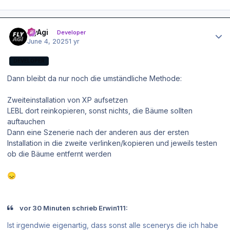
Author stats
FlyAgi
Developer
June 4, 2025
1 yr
DEVELOPER
Dann bleibt da nur noch die umständliche Methode:
Zweiteinstallation von XP aufsetzen
LEBL dort reinkopieren, sonst nichts, die Bäume sollten
auftauchen
Dann eine Szenerie nach der anderen aus der ersten
Installation in die zweite verlinken/kopieren und jeweils testen
ob die Bäume entfernt werden
😞
vor 30 Minuten schrieb Erwin111:
Ist irgendwie eigenartig, dass sonst alle scenerys die ich habe