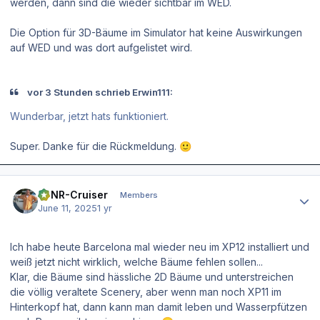
werden, dann sind die wieder sichtbar im WED.
Die Option für 3D-Bäume im Simulator hat keine Auswirkungen
auf WED und was dort aufgelistet wird.
vor 3 Stunden schrieb Erwin111:
Wunderbar, jetzt hats funktioniert.
Super. Danke für die Rückmeldung.
🙂
Author stats
EDNR-Cruiser
Members
June 11, 2025
1 yr
Ich habe heute Barcelona mal wieder neu im XP12 installiert und
weiß jetzt nicht wirklich, welche Bäume fehlen sollen...
Klar, die Bäume sind hässliche 2D Bäume und unterstreichen
die völlig veraltete Scenery, aber wenn man noch XP11 im
Hinterkopf hat, dann kann man damit leben und Wasserpfützen