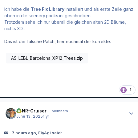
ich habe die
Tree Fix Library
installiert und als erste Zeile ganz
oben in die scenery.packs.ini geschrieben.
Trotzdem sehe ich nur überall die gleichen alten 2D Bäume,
nichts 3D...
Das ist der falsche Patch, hier nochmal der korrekte:
AS_LEBL_Barcelona_XP12_Trees.zip
1
Author stats
EDNR-Cruiser
Members
June 13, 2025
1 yr
7 hours ago, FlyAgi said: