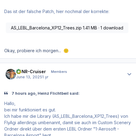
Das ist der falsche Patch, hier nochmal der korrekte:
AS_LEBL_Barcelona_XP12_Trees.zip
1.41 MB
·
1 download
Okay, probiere ich morgen...
🙂
Author stats
EDNR-Cruiser
Members
June 13, 2025
1 yr
7 hours ago, Heinz Flichtbeil said:
Hallo,
bei mir funktioniert es gut.
Ich habe mir die Library (AS_LEBL_Barcelona_XP12_Trees) von
FlyAgi allerdings umbenannt, damit sie auch im Custom Scenery
Ordner direkt über dem ersten LEBL Ordner "1-Aerosoft -
Barcelona Airport" liegt.