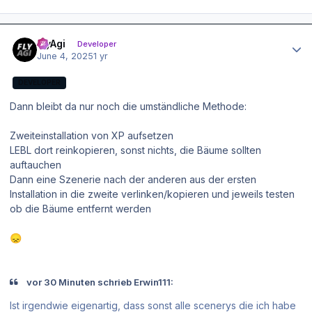
Author stats
FlyAgi
Developer
June 4, 2025
1 yr
DEVELOPER
Dann bleibt da nur noch die umständliche Methode:
Zweiteinstallation von XP aufsetzen
LEBL dort reinkopieren, sonst nichts, die Bäume sollten
auftauchen
Dann eine Szenerie nach der anderen aus der ersten
Installation in die zweite verlinken/kopieren und jeweils testen
ob die Bäume entfernt werden
😞
vor 30 Minuten schrieb Erwin111:
Ist irgendwie eigenartig, dass sonst alle scenerys die ich habe