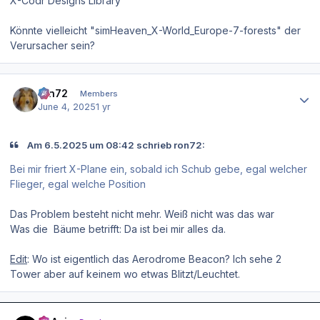
X-Codr Designs Library
Könnte vielleicht "simHeaven_X-World_Europe-7-forests" der
Verursacher sein?
Author stats
ron72
Members
June 4, 2025
1 yr
Am 6.5.2025 um 08:42 schrieb ron72:
Bei mir friert X-Plane ein, sobald ich Schub gebe, egal welcher
Flieger, egal welche Position
Das Problem besteht nicht mehr. Weiß nicht was das war
Was die Bäume betrifft: Da ist bei mir alles da.
Edit
: Wo ist eigentlich das Aerodrome Beacon? Ich sehe 2
Tower aber auf keinem wo etwas Blitzt/Leuchtet.
Author stats