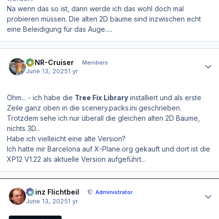
Na wenn das so ist, dann werde ich das wohl doch mal
probieren müssen. Die alten 2D bäume sind inzwischen echt
eine Beleidigung für das Auge.....
Author stats
EDNR-Cruiser
Members
June 13, 2025
1 yr
Öhm... - ich habe die
Tree Fix Library
installiert und als erste
Zeile ganz oben in die scenery.packs.ini geschrieben.
Trotzdem sehe ich nur überall die gleichen alten 2D Bäume,
nichts 3D...
Habe ich vielleicht eine alte Version?
Ich hatte mir Barcelona auf X-Plane.org gekauft und dort ist die
XP12 V1.22 als aktuelle Version aufgeführt...
Author stats
Heinz Flichtbeil
Administrator
June 13, 2025
1 yr