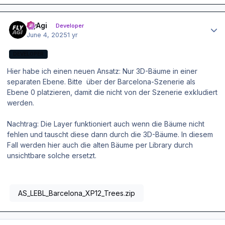
Author stats
FlyAgi
Developer
June 4, 2025
1 yr
DEVELOPER
Hier habe ich einen neuen Ansatz: Nur 3D-Bäume in einer
separaten Ebene. Bitte über der Barcelona-Szenerie als
Ebene 0 platzieren, damit die nicht von der Szenerie exkludiert
werden.
Nachtrag: Die Layer funktioniert auch wenn die Bäume nicht
fehlen und tauscht diese dann durch die 3D-Bäume. In diesem
Fall werden hier auch die alten Bäume per Library durch
unsichtbare solche ersetzt.
AS_LEBL_Barcelona_XP12_Trees.zip
Author stats