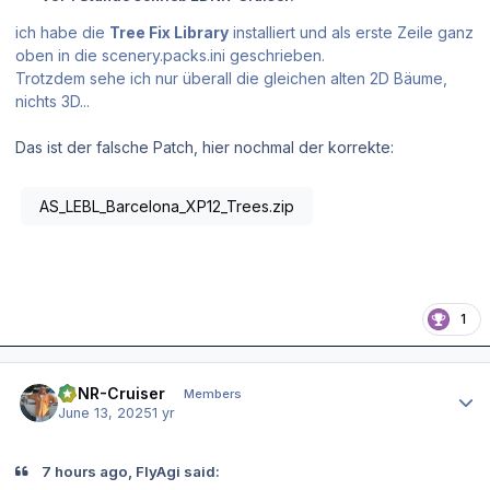
ich habe die
Tree Fix Library
installiert und als erste Zeile ganz
oben in die scenery.packs.ini geschrieben.
Trotzdem sehe ich nur überall die gleichen alten 2D Bäume,
nichts 3D...
Das ist der falsche Patch, hier nochmal der korrekte:
AS_LEBL_Barcelona_XP12_Trees.zip
1
Author stats
EDNR-Cruiser
Members
June 13, 2025
1 yr
7 hours ago, FlyAgi said: