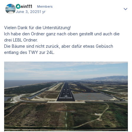
Author stats
Erwin111
Members
June 3, 2025
1 yr
Vielen Dank für die Unterstützung!
Ich habe den Ordner ganz nach oben gestellt und auch die
drei LEBL Ordner.
Die Bäume sind nicht zurück, aber dafür etwas Gebüsch
entlang des TWY zur 24L.