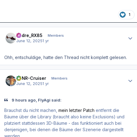
1
Author stats
Andre_RX85
Members
June 12, 2025
1 yr
Ohh, entschuldige, hatte den Thread nicht komplett gelesen.
Author stats
EDNR-Cruiser
Members
June 12, 2025
1 yr
9 hours ago, FlyAgi said:
Brauchst du nicht machen,
mein letzter Patch
entfernt die
Bäume über die Library (braucht also keine Exclusions) und
platziert stattdessen 3D-Bäume - das funktioniert auch bei
denjenigen, bei denen die Bäume der Szenerie dargestellt
werden.