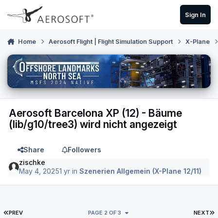
Skip to content
Sign In
Home
Aerosoft Flight | Flight Simulation Support
X-Plane
Aerosoft Barcelona XP (12) - Bäume
(lib/g10/tree3) wird nicht angezeigt
Share
Followers
zischke
May 4, 2025
1 yr
in
Szenerien Allgemein (X-Plane 12/11)
FIRST PAGE
L
PREV
PAGE 2 OF 3
NEXT