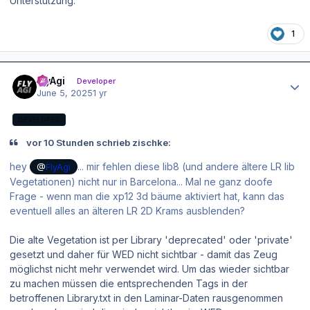
Unterstützung.
1
Author stats
FlyAgi
Developer
June 5, 2025
1 yr
DEVELOPER
vor 10 Stunden schrieb zischke:
hey
... mir fehlen diese lib8 (und andere ältere LR lib
@
FlyAgi
Vegetationen) nicht nur in Barcelona... Mal ne ganz doofe
Frage - wenn man die xp12 3d bäume aktiviert hat, kann das
eventuell alles an älteren LR 2D Krams ausblenden?
Die alte Vegetation ist per Library 'deprecated' oder 'private'
gesetzt und daher für WED nicht sichtbar - damit das Zeug
möglichst nicht mehr verwendet wird. Um das wieder sichtbar
zu machen müssen die entsprechenden Tags in der
betroffenen Library.txt in den Laminar-Daten rausgenommen