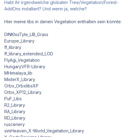
Habt ihr irgendwelche globalen Tree/Vegetation/Forest-
AddOns installiert? Und wenn ja, welche?
Hier meine libs in denen Vegetation enthalten sein könnte:
DINKIssTyle_LIB_Grass
Europe_Library
ff_library
ff_library_extended_LOD
FlyAgi_Vegetation
HungaryVFR-Library
MHimalaya_lib
MisterX_Library
Orbx_OrbxlibsXP
Orbx_XP12_Library
PuF_Libs
R2_Library
RA_Library
RD_Library
ruscenery
simHeaven_X-World_Vegetation_Library