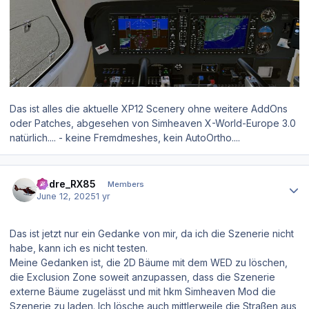
Das ist alles die aktuelle XP12 Scenery ohne weitere AddOns
oder Patches, abgesehen von Simheaven X-World-Europe 3.0
natürlich.... - keine Fremdmeshes, kein AutoOrtho....
Author stats
Andre_RX85
Members
June 12, 2025
1 yr
Das ist jetzt nur ein Gedanke von mir, da ich die Szenerie nicht
habe, kann ich es nicht testen.
Meine Gedanken ist, die 2D Bäume mit dem WED zu löschen,
die Exclusion Zone soweit anzupassen, dass die Szenerie
externe Bäume zugelässt und mit hkm Simheaven Mod die
Szenerie zu laden. Ich lösche auch mittlerweile die Straßen aus