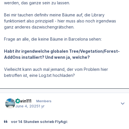
werden, das ganze sein zu lassen.
Bei mir tauchen definitv meine Bäume auf, die Library
funktioniert also prinzipiell - hier muss also noch irgendwas
ganz anderes dazwischengrätschen.
Frage an alle, die keine Bäume in Barcelona sehen:
Habt ihr irgendwelche globalen Tree/Vegetation/Forest-
AddOns installiert? Und wenn ja, welche?
Vielleicht kann auch mal jemand, der vom Problem hier
betroffen ist, eine Log.txt hochladen?
Author stats
Erwin111
Members
June 4, 2025
1 yr
vor 14 Stunden schrieb FlyAgi: