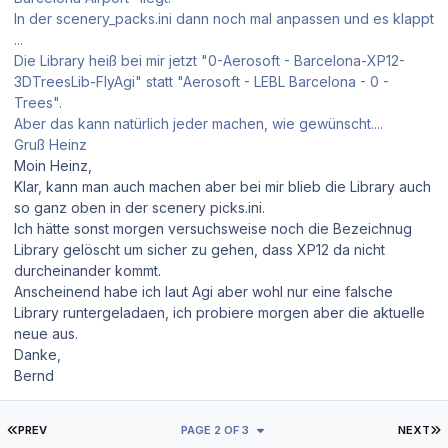
In der scenery_packs.ini dann noch mal anpassen und es klappt
...
Die Library heiß bei mir jetzt "0-Aerosoft - Barcelona-XP12-
3DTreesLib-FlyAgi" statt "Aerosoft - LEBL Barcelona - 0 -
Trees".
Aber das kann natürlich jeder machen, wie gewünscht....
Gruß Heinz
Moin Heinz,
Klar, kann man auch machen aber bei mir blieb die Library auch
so ganz oben in der scenery picks.ini.
Ich hätte sonst morgen versuchsweise noch die Bezeichnug
Library gelöscht um sicher zu gehen, dass XP12 da nicht
durcheinander kommt.
Anscheinend habe ich laut Agi aber wohl nur eine falsche
Library runtergeladaen, ich probiere morgen aber die aktuelle
neue aus.
Danke,
Bernd
FIRST PAGE
L
PREV
PAGE 2 OF 3
NEXT