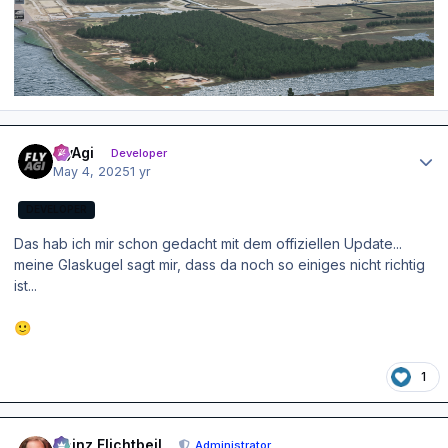
Author stats
FlyAgi
Developer
May 4, 2025
1 yr
DEVELOPER
Das hab ich mir schon gedacht mit dem offiziellen Update...
meine Glaskugel sagt mir, dass da noch so einiges nicht richtig
ist...
🙂
1
Author stats
Heinz Flichtbeil
Administrator