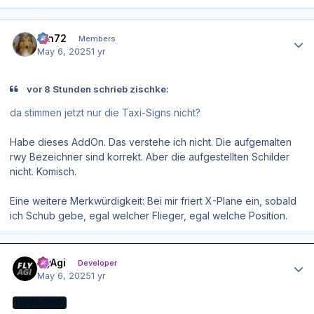
Author stats
ron72
Members
May 6, 2025
1 yr
vor 8 Stunden schrieb zischke:
da stimmen jetzt nur die Taxi-Signs nicht?
Habe dieses AddOn. Das verstehe ich nicht. Die aufgemalten
rwy Bezeichner sind korrekt. Aber die aufgestellten Schilder
nicht. Komisch.
Eine weitere Merkwürdigkeit: Bei mir friert X-Plane ein, sobald
ich Schub gebe, egal welcher Flieger, egal welche Position.
Author stats
FlyAgi
Developer
May 6, 2025
1 yr
DEVELOPER