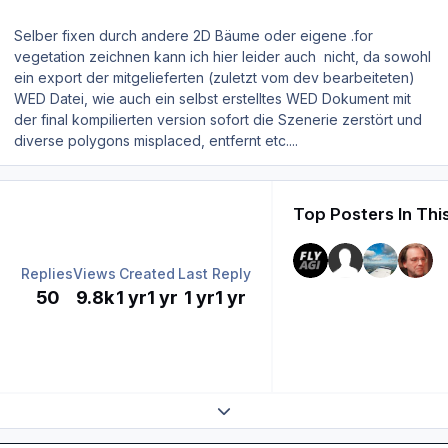
Selber fixen durch andere 2D Bäume oder eigene .for
vegetation zeichnen kann ich hier leider auch nicht, da sowohl
ein export der mitgelieferten (zuletzt vom dev bearbeiteten)
WED Datei, wie auch ein selbst erstelltes WED Dokument mit
der final kompilierten version sofort die Szenerie zerstört und
diverse polygons misplaced, entfernt etc....
Top Posters In Thi
Replies
Views
Created
Last Reply
50
9.8k
1 yr
1 yr
1 yr
1 yr
Expand topic overview