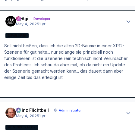
Author stats
FlyAgi
Developer
May 4, 2025
1 yr
DEVELOPER
Soll nicht heißen, dass ich die alten 2D-Bäume in einer XP12-
Szenerie für gut halte... nur solange sie prinzipiell noch
funktionieren ist die Szenerie rein technisch nicht Verursacher
des Problems. Ich schau da aber mal, ob da nicht ein Update
der Szenerie gemacht werden kann... das dauert dann aber
einige Zeit bis das erledigt ist.
Author stats
Heinz Flichtbeil
Administrator
May 4, 2025
1 yr
ADMINISTRATOR