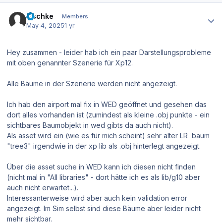
Author stats
zischke
Members
May 4, 2025
1 yr
Hey zusammen - leider hab ich ein paar Darstellungsprobleme
mit oben genannter Szenerie für Xp12.
Alle Bäume in der Szenerie werden nicht angezeigt.
Ich hab den airport mal fix in WED geöffnet und gesehen das
dort alles vorhanden ist (zumindest als kleine .obj punkte - ein
sichtbares Baumobjekt in wed gibts da auch nicht).
Als asset wird ein (wie es für mich scheint) sehr alter LR baum
"tree3" irgendwie in der xp lib als .obj hinterlegt angezeigt.
Über die asset suche in WED kann ich diesen nicht finden
(nicht mal in "All libraries" - dort hätte ich es als lib/g10 aber
auch nicht erwartet...).
Interessanterweise wird aber auch kein validation error
angezeigt. Im Sim selbst sind diese Bäume aber leider nicht
mehr sichtbar.