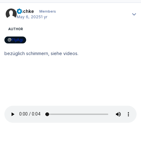
Author stats
zischke
Members
May 6, 2025
1 yr
AUTHOR
@
FlyAgi
bezüglich schimmern, siehe videos.