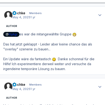
Author stats
zischke
Members
May 4, 2025
1 yr
AUTHOR
es war die mitangewählte Gruppe
@
FlyAgi
Das hat jetzt geklappt - Leider aber keine chance das als
"overlay" szenerie zu bauen...
Ein Update wäre da fantastisch
Danke schonmal für die
Hilfe! Ich experimentiere derweil weiter und versuche da
irgendeine temporäre Lösung zu bauen.
Author stats
zischke
Members
May 4, 2025
1 yr
AUTHOR