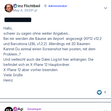
Author stats
Heinz Flichtbeil
Administrator
May 4, 2025
1 yr
ADMINISTRATOR
Hallo,
schwer zu sagen ohne weiter Angaben...
Bei mir werden die Bäume am Airport angezeigt (XP12 v12.2
und Barcelona LEBL v1.2.2). Allerdings mit 2D Bäumen.
Kannst Du einmal einen Screenshot hier posten, mit dem
Problem...?
Und vielleicht auch die Datei Log.txt hier anhängen. Die
befindet sich im X-Plane 12 Hauptordner.
X-Plane 12 aber vorher beenden.
Viele Grüße
Heinz
1
Author stats
FlyAgi
Developer