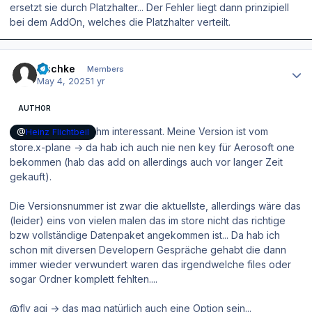
ersetzt sie durch Platzhalter... Der Fehler liegt dann prinzipiell
bei dem AddOn, welches die Platzhalter verteilt.
Author stats
zischke
Members
May 4, 2025
1 yr
AUTHOR
hm interessant. Meine Version ist vom
@
Heinz Flichtbeil
store.x-plane -> da hab ich auch nie nen key für Aerosoft one
bekommen (hab das add on allerdings auch vor langer Zeit
gekauft).
Die Versionsnummer ist zwar die aktuellste, allerdings wäre das
(leider) eins von vielen malen das im store nicht das richtige
bzw vollständige Datenpaket angekommen ist... Da hab ich
schon mit diversen Developern Gespräche gehabt die dann
immer wieder verwundert waren das irgendwelche files oder
sogar Ordner komplett fehlten....
@fly agi -> das mag natürlich auch eine Option sein...