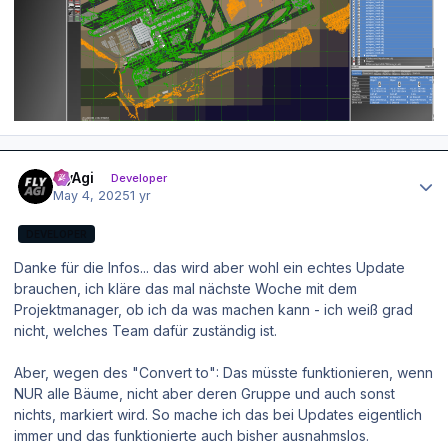
Author stats
FlyAgi
Developer
May 4, 2025
1 yr
DEVELOPER
Danke für die Infos... das wird aber wohl ein echtes Update
brauchen, ich kläre das mal nächste Woche mit dem
Projektmanager, ob ich da was machen kann - ich weiß grad
nicht, welches Team dafür zuständig ist.
Aber, wegen des "Convert to": Das müsste funktionieren, wenn
NUR alle Bäume, nicht aber deren Gruppe und auch sonst
nichts, markiert wird. So mache ich das bei Updates eigentlich
immer und das funktionierte auch bisher ausnahmslos.