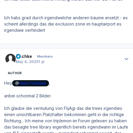
Ich habs grad durch irgendwelche anderen bäume ersetzt - es
scheint allerdings das die exclusion zone im hauptairport es
irgendwie verhindert
Author stats
zischke
Members
May 4, 2025
1 yr
AUTHOR
Hey
,
@
Heinz Flichtbeil
anbei schonmal 2 Bilder.
Ich glaube die vermutung von FlyAgi das die trees irgendwo
einen unsichtbaren Platzhalter bekommen geht in die richtige
Richtung... Ich meine von triplemon im Forum gelesen zu haben
das besagte tree library eigentlich bereits irgendwann im Laufe