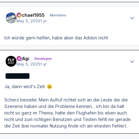
Author stats
Michael1955
Members
May 5, 2025
1 yr
Ich würde gern helfen, habe aber das Addon nicht
Author stats
FlyAgi
Developer
May 5, 2025
1 yr
DEVELOPER
Ja, dann wird's Zeit.
😉
Scherz beiseite: Mein Aufruf richtet sich an die Leute die die
Szenerie haben und die Probleme kennen... ich bin da halt
nicht so ganz im Thema, hatte den Flughafen bis eben auch
nicht und zum richtigen Benutzen und Testen fehlt mir gerade
die Zeit (bei normaler Nutzung finde ich am ehesten Fehler).