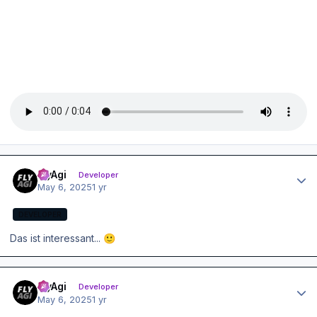
Author stats
FlyAgi
Developer
May 6, 2025
1 yr
DEVELOPER
Das ist interessant...
🙂
Author stats
FlyAgi
Developer
May 6, 2025
1 yr