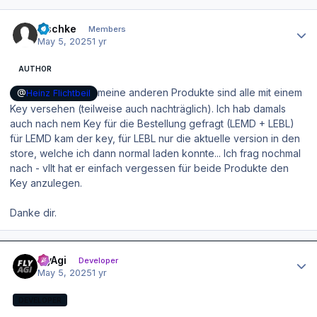
Author stats
zischke
Members
May 5, 2025
1 yr
AUTHOR
meine anderen Produkte sind alle mit einem
@
Heinz Flichtbeil
Key versehen (teilweise auch nachträglich). Ich hab damals
auch nach nem Key für die Bestellung gefragt (LEMD + LEBL)
für LEMD kam der key, für LEBL nur die aktuelle version in den
store, welche ich dann normal laden konnte... Ich frag nochmal
nach - vllt hat er einfach vergessen für beide Produkte den
Key anzulegen.
Danke dir.
Author stats
FlyAgi
Developer
May 5, 2025
1 yr
DEVELOPER