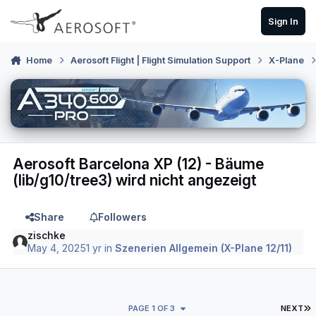
Skip to content
Sign In
Home
Aerosoft Flight | Flight Simulation Support
X-Plane
Aerosoft Barcelona XP (12) - Bäume
(lib/g10/tree3) wird nicht angezeigt
Share
Followers
zischke
May 4, 2025
1 yr
in
Szenerien Allgemein (X-Plane 12/11)
L
PAGE 1 OF 3
NEXT