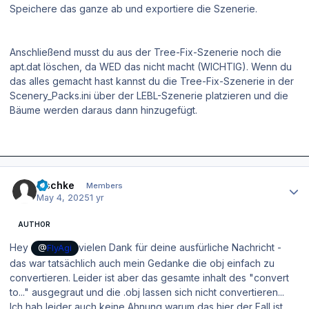
Speichere das ganze ab und exportiere die Szenerie.
Anschließend musst du aus der Tree-Fix-Szenerie noch die
apt.dat löschen, da WED das nicht macht (WICHTIG). Wenn du
das alles gemacht hast kannst du die Tree-Fix-Szenerie in der
Scenery_Packs.ini über der LEBL-Szenerie platzieren und die
Bäume werden daraus dann hinzugefügt.
Author stats
zischke
Members
May 4, 2025
1 yr
AUTHOR
Hey
vielen Dank für deine ausfürliche Nachricht -
@
FlyAgi
das war tatsächlich auch mein Gedanke die obj einfach zu
convertieren. Leider ist aber das gesamte inhalt des "convert
to..." ausgegraut und die .obj lassen sich nicht convertieren...
Ich hab leider auch keine Ahnung warum das hier der Fall ist.