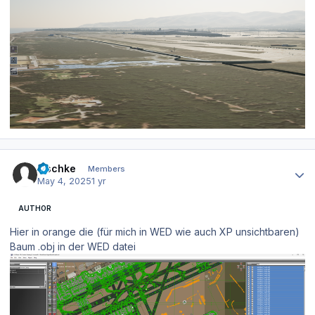
Author stats
zischke
Members
May 4, 2025
1 yr
AUTHOR
Hier in orange die (für mich in WED wie auch XP unsichtbaren)
Baum .obj in der WED datei