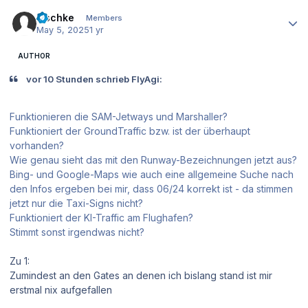
Author stats
zischke
Members
May 5, 2025
1 yr
AUTHOR
vor 10 Stunden schrieb FlyAgi:
Funktionieren die SAM-Jetways und Marshaller?
Funktioniert der GroundTraffic bzw. ist der überhaupt
vorhanden?
Wie genau sieht das mit den Runway-Bezeichnungen jetzt aus?
Bing- und Google-Maps wie auch eine allgemeine Suche nach
den Infos ergeben bei mir, dass 06/24 korrekt ist - da stimmen
jetzt nur die Taxi-Signs nicht?
Funktioniert der KI-Traffic am Flughafen?
Stimmt sonst irgendwas nicht?
Zu 1:
Zumindest an den Gates an denen ich bislang stand ist mir
erstmal nix aufgefallen