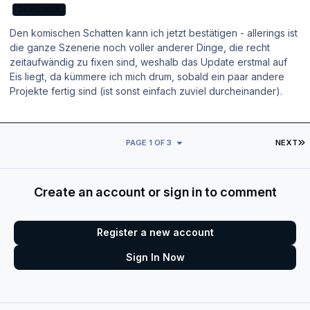
DEVELOPER
Den komischen Schatten kann ich jetzt bestätigen - allerings ist
die ganze Szenerie noch voller anderer Dinge, die recht
zeitaufwändig zu fixen sind, weshalb das Update erstmal auf
Eis liegt, da kümmere ich mich drum, sobald ein paar andere
Projekte fertig sind (ist sonst einfach zuviel durcheinander).
L
PAGE 1 OF 3
NEXT
Create an account or sign in to comment
Register a new account
Sign In Now