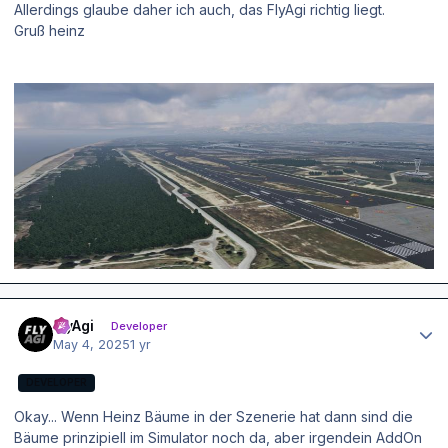
Allerdings glaube daher ich auch, das FlyAgi richtig liegt.
Gruß heinz
Author stats
FlyAgi
Developer
May 4, 2025
1 yr
DEVELOPER
Okay... Wenn Heinz Bäume in der Szenerie hat dann sind die
Bäume prinzipiell im Simulator noch da, aber irgendein AddOn