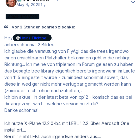
May 4, 2025
1 yr
ADMINISTRATOR
vor 3 Stunden schrieb zischke:
Hey
,
@
Heinz Flichtbeil
anbei schonmal 2 Bilder.
Ich glaube die vermutung von FlyAgi das die trees irgendwo
einen unsichtbaren Platzhalter bekommen geht in die richtige
Richtung... Ich meine von triplemon im Forum gelesen zu haben
das besagte tree library eigentlich bereits irgendwann im Laufe
von 11.5 eingestellt wurde - zumindest schonmal soweit, das
diese in wed gar nicht mehr verfügbar gemacht werden kann
(zumindest nicht ohne nachzuhelfen).
Ich bin aktuell in der latest beta von xp12 - komisch das es bei
dir angezeigt wird.... welche version nutzt du?
Danke schonmal.
Ich nutze X-Plane 12.2.0-b4 mit LEBL 1.2.2. über Aerosoft One
installiert....
Bei mir sieht LEBL auch irgendwie anders aus....