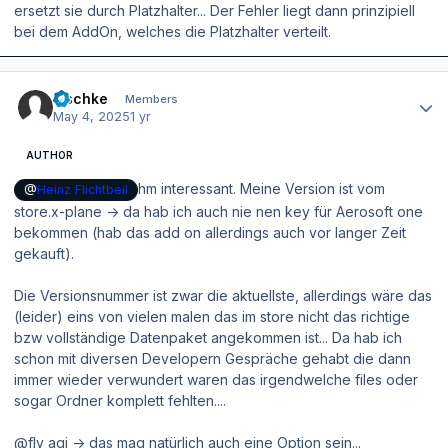
ersetzt sie durch Platzhalter... Der Fehler liegt dann prinzipiell
bei dem AddOn, welches die Platzhalter verteilt.
Author stats
zischke
Members
May 4, 2025
1 yr
AUTHOR
hm interessant. Meine Version ist vom
@
Heinz Flichtbeil
store.x-plane -> da hab ich auch nie nen key für Aerosoft one
bekommen (hab das add on allerdings auch vor langer Zeit
gekauft).
Die Versionsnummer ist zwar die aktuellste, allerdings wäre das
(leider) eins von vielen malen das im store nicht das richtige
bzw vollständige Datenpaket angekommen ist... Da hab ich
schon mit diversen Developern Gespräche gehabt die dann
immer wieder verwundert waren das irgendwelche files oder
sogar Ordner komplett fehlten....
@fly agi -> das mag natürlich auch eine Option sein...