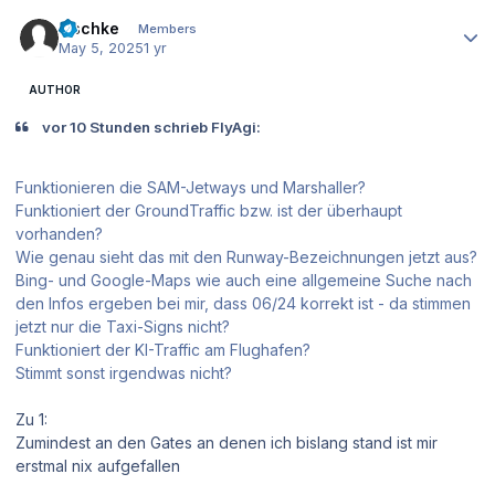
Author stats
zischke
Members
May 5, 2025
1 yr
AUTHOR
vor 10 Stunden schrieb FlyAgi:
Funktionieren die SAM-Jetways und Marshaller?
Funktioniert der GroundTraffic bzw. ist der überhaupt
vorhanden?
Wie genau sieht das mit den Runway-Bezeichnungen jetzt aus?
Bing- und Google-Maps wie auch eine allgemeine Suche nach
den Infos ergeben bei mir, dass 06/24 korrekt ist - da stimmen
jetzt nur die Taxi-Signs nicht?
Funktioniert der KI-Traffic am Flughafen?
Stimmt sonst irgendwas nicht?
Zu 1:
Zumindest an den Gates an denen ich bislang stand ist mir
erstmal nix aufgefallen