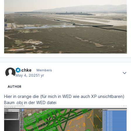
Author stats
zischke
Members
May 4, 2025
1 yr
AUTHOR
Hier in orange die (für mich in WED wie auch XP unsichtbaren)
Baum .obj in der WED datei