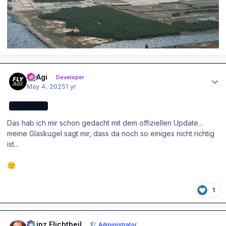
Author stats
FlyAgi
Developer
May 4, 2025
1 yr
DEVELOPER
Das hab ich mir schon gedacht mit dem offiziellen Update...
meine Glaskugel sagt mir, dass da noch so einiges nicht richtig
ist...
🙂
1
Author stats
Heinz Flichtbeil
Administrator