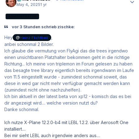
May 4, 2025
1 yr
ADMINISTRATOR
vor 3 Stunden schrieb zischke:
Hey
,
@
Heinz Flichtbeil
anbei schonmal 2 Bilder.
Ich glaube die vermutung von FlyAgi das die trees irgendwo
einen unsichtbaren Platzhalter bekommen geht in die richtige
Richtung... Ich meine von triplemon im Forum gelesen zu haben
das besagte tree library eigentlich bereits irgendwann im Laufe
von 11.5 eingestellt wurde - zumindest schonmal soweit, das
diese in wed gar nicht mehr verfügbar gemacht werden kann
(zumindest nicht ohne nachzuhelfen).
Ich bin aktuell in der latest beta von xp12 - komisch das es bei
dir angezeigt wird.... welche version nutzt du?
Danke schonmal.
Ich nutze X-Plane 12.2.0-b4 mit LEBL 1.2.2. über Aerosoft One
installiert....
Bei mir sieht LEBL auch irgendwie anders aus....