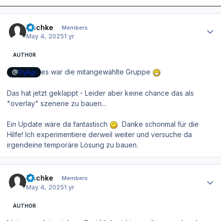
Author stats
zischke
Members
May 4, 2025
1 yr
AUTHOR
es war die mitangewählte Gruppe
@
FlyAgi
Das hat jetzt geklappt - Leider aber keine chance das als
"overlay" szenerie zu bauen...
Ein Update wäre da fantastisch
Danke schonmal für die
Hilfe! Ich experimentiere derweil weiter und versuche da
irgendeine temporäre Lösung zu bauen.
Author stats
zischke
Members
May 4, 2025
1 yr
AUTHOR