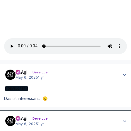
Author stats
FlyAgi
Developer
May 6, 2025
1 yr
DEVELOPER
Das ist interessant...
🙂
Author stats
FlyAgi
Developer
May 6, 2025
1 yr