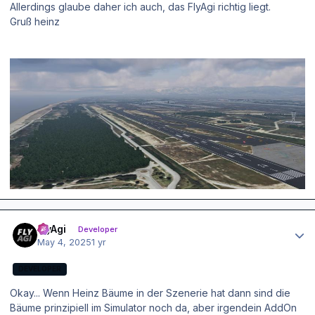
Allerdings glaube daher ich auch, das FlyAgi richtig liegt.
Gruß heinz
Author stats
FlyAgi
Developer
May 4, 2025
1 yr
DEVELOPER
Okay... Wenn Heinz Bäume in der Szenerie hat dann sind die
Bäume prinzipiell im Simulator noch da, aber irgendein AddOn