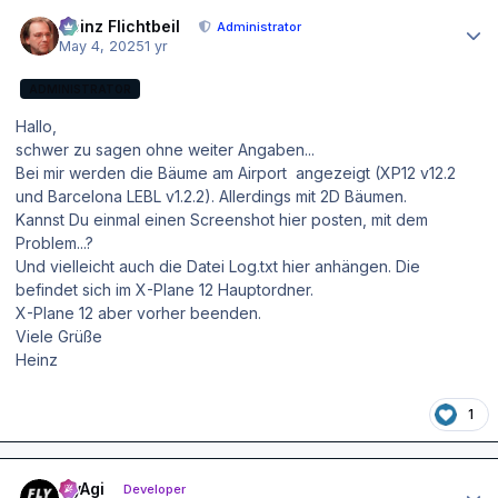
Author stats
Heinz Flichtbeil
Administrator
May 4, 2025
1 yr
ADMINISTRATOR
Hallo,
schwer zu sagen ohne weiter Angaben...
Bei mir werden die Bäume am Airport angezeigt (XP12 v12.2
und Barcelona LEBL v1.2.2). Allerdings mit 2D Bäumen.
Kannst Du einmal einen Screenshot hier posten, mit dem
Problem...?
Und vielleicht auch die Datei Log.txt hier anhängen. Die
befindet sich im X-Plane 12 Hauptordner.
X-Plane 12 aber vorher beenden.
Viele Grüße
Heinz
1
Author stats
FlyAgi
Developer