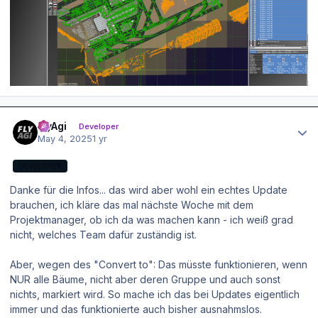
Author stats
FlyAgi
Developer
May 4, 2025
1 yr
DEVELOPER
Danke für die Infos... das wird aber wohl ein echtes Update
brauchen, ich kläre das mal nächste Woche mit dem
Projektmanager, ob ich da was machen kann - ich weiß grad
nicht, welches Team dafür zuständig ist.
Aber, wegen des "Convert to": Das müsste funktionieren, wenn
NUR alle Bäume, nicht aber deren Gruppe und auch sonst
nichts, markiert wird. So mache ich das bei Updates eigentlich
immer und das funktionierte auch bisher ausnahmslos.