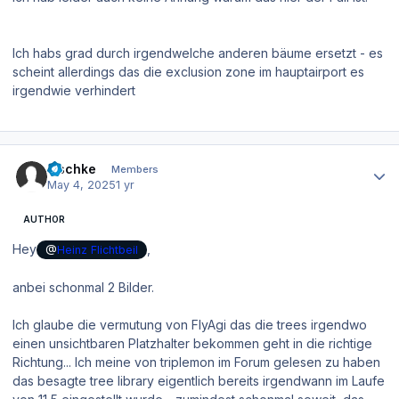
Ich habs grad durch irgendwelche anderen bäume ersetzt - es
scheint allerdings das die exclusion zone im hauptairport es
irgendwie verhindert
Author stats
zischke
Members
May 4, 2025
1 yr
AUTHOR
Hey
,
@
Heinz Flichtbeil
anbei schonmal 2 Bilder.
Ich glaube die vermutung von FlyAgi das die trees irgendwo
einen unsichtbaren Platzhalter bekommen geht in die richtige
Richtung... Ich meine von triplemon im Forum gelesen zu haben
das besagte tree library eigentlich bereits irgendwann im Laufe