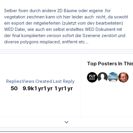
Selber fixen durch andere 2D Bäume oder eigene .for
vegetation zeichnen kann ich hier leider auch nicht, da sowohl
ein export der mitgelieferten (zuletzt vom dev bearbeiteten)
WED Datei, wie auch ein selbst erstelltes WED Dokument mit
der final kompilierten version sofort die Szenerie zerstört und
diverse polygons misplaced, entfernt etc....
Top Posters In Thi
Replies
Views
Created
Last Reply
50
9.9k
1 yr
1 yr
1 yr
1 yr
Expand topic overview