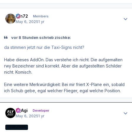
Author stats
ron72
Members
May 6, 2025
1 yr
vor 8 Stunden schrieb zischke:
da stimmen jetzt nur die Taxi-Signs nicht?
Habe dieses AddOn. Das verstehe ich nicht. Die aufgemalten
rwy Bezeichner sind korrekt. Aber die aufgestellten Schilder
nicht. Komisch.
Eine weitere Merkwürdigkeit: Bei mir friert X-Plane ein, sobald
ich Schub gebe, egal welcher Flieger, egal welche Position.
Author stats
FlyAgi
Developer
May 6, 2025
1 yr
DEVELOPER