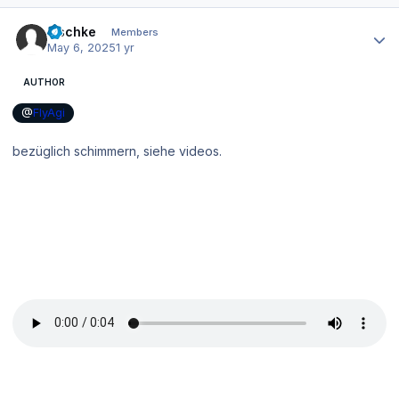
Author stats
zischke
Members
May 6, 2025
1 yr
AUTHOR
@
FlyAgi
bezüglich schimmern, siehe videos.