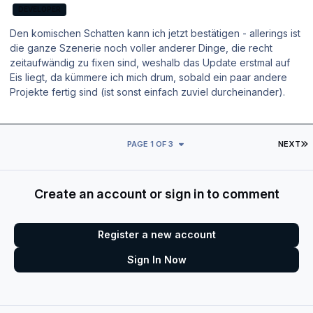
DEVELOPER
Den komischen Schatten kann ich jetzt bestätigen - allerings ist
die ganze Szenerie noch voller anderer Dinge, die recht
zeitaufwändig zu fixen sind, weshalb das Update erstmal auf
Eis liegt, da kümmere ich mich drum, sobald ein paar andere
Projekte fertig sind (ist sonst einfach zuviel durcheinander).
L
PAGE 1 OF 3
NEXT
Create an account or sign in to comment
Register a new account
Sign In Now