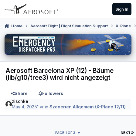
Skip to content
Sign In
Home
Aerosoft Flight | Flight Simulation Support
X-Plane
Aerosoft Barcelona XP (12) - Bäume
(lib/g10/tree3) wird nicht angezeigt
Share
Followers
zischke
May 4, 2025
1 yr
in
Szenerien Allgemein (X-Plane 12/11)
L
PAGE 1 OF 3
NEXT