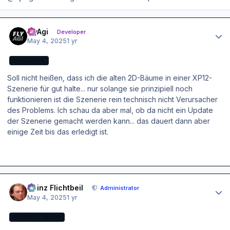
Author stats
FlyAgi
Developer
May 4, 2025
1 yr
DEVELOPER
Soll nicht heißen, dass ich die alten 2D-Bäume in einer XP12-
Szenerie für gut halte... nur solange sie prinzipiell noch
funktionieren ist die Szenerie rein technisch nicht Verursacher
des Problems. Ich schau da aber mal, ob da nicht ein Update
der Szenerie gemacht werden kann... das dauert dann aber
einige Zeit bis das erledigt ist.
Author stats
Heinz Flichtbeil
Administrator
May 4, 2025
1 yr
ADMINISTRATOR