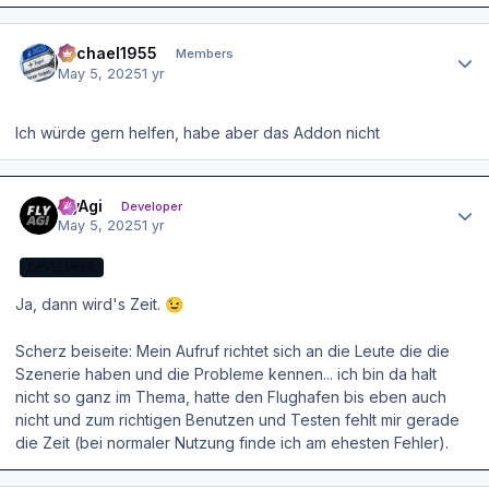
Author stats
Michael1955
Members
May 5, 2025
1 yr
Ich würde gern helfen, habe aber das Addon nicht
Author stats
FlyAgi
Developer
May 5, 2025
1 yr
DEVELOPER
Ja, dann wird's Zeit.
😉
Scherz beiseite: Mein Aufruf richtet sich an die Leute die die
Szenerie haben und die Probleme kennen... ich bin da halt
nicht so ganz im Thema, hatte den Flughafen bis eben auch
nicht und zum richtigen Benutzen und Testen fehlt mir gerade
die Zeit (bei normaler Nutzung finde ich am ehesten Fehler).