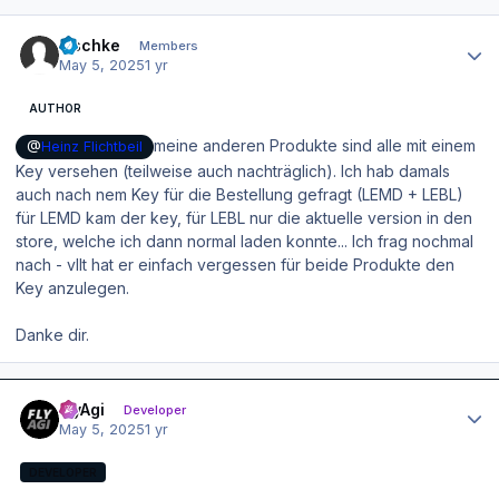
Author stats
zischke
Members
May 5, 2025
1 yr
AUTHOR
meine anderen Produkte sind alle mit einem
@
Heinz Flichtbeil
Key versehen (teilweise auch nachträglich). Ich hab damals
auch nach nem Key für die Bestellung gefragt (LEMD + LEBL)
für LEMD kam der key, für LEBL nur die aktuelle version in den
store, welche ich dann normal laden konnte... Ich frag nochmal
nach - vllt hat er einfach vergessen für beide Produkte den
Key anzulegen.
Danke dir.
Author stats
FlyAgi
Developer
May 5, 2025
1 yr
DEVELOPER