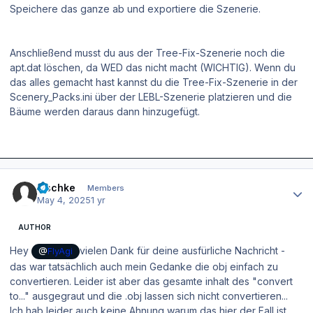
Speichere das ganze ab und exportiere die Szenerie.
Anschließend musst du aus der Tree-Fix-Szenerie noch die
apt.dat löschen, da WED das nicht macht (WICHTIG). Wenn du
das alles gemacht hast kannst du die Tree-Fix-Szenerie in der
Scenery_Packs.ini über der LEBL-Szenerie platzieren und die
Bäume werden daraus dann hinzugefügt.
Author stats
zischke
Members
May 4, 2025
1 yr
AUTHOR
Hey
vielen Dank für deine ausfürliche Nachricht -
@
FlyAgi
das war tatsächlich auch mein Gedanke die obj einfach zu
convertieren. Leider ist aber das gesamte inhalt des "convert
to..." ausgegraut und die .obj lassen sich nicht convertieren...
Ich hab leider auch keine Ahnung warum das hier der Fall ist.