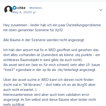
Author stats
zischke
Members
May 4, 2025
1 yr
Hey zusammen - leider hab ich ein paar Darstellungsprobleme
mit oben genannter Szenerie für Xp12.
Alle Bäume in der Szenerie werden nicht angezeigt.
Ich hab den airport mal fix in WED geöffnet und gesehen das
dort alles vorhanden ist (zumindest als kleine .obj punkte - ein
sichtbares Baumobjekt in wed gibts da auch nicht).
Als asset wird ein (wie es für mich scheint) sehr alter LR baum
"tree3" irgendwie in der xp lib als .obj hinterlegt angezeigt.
Über die asset suche in WED kann ich diesen nicht finden
(nicht mal in "All libraries" - dort hätte ich es als lib/g10 aber
auch nicht erwartet...).
Interessanterweise wird aber auch kein validation error
angezeigt. Im Sim selbst sind diese Bäume aber leider nicht
mehr sichtbar.