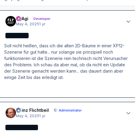
Author stats
FlyAgi
Developer
May 4, 2025
1 yr
DEVELOPER
Soll nicht heißen, dass ich die alten 2D-Bäume in einer XP12-
Szenerie für gut halte... nur solange sie prinzipiell noch
funktionieren ist die Szenerie rein technisch nicht Verursacher
des Problems. Ich schau da aber mal, ob da nicht ein Update
der Szenerie gemacht werden kann... das dauert dann aber
einige Zeit bis das erledigt ist.
Author stats
Heinz Flichtbeil
Administrator
May 4, 2025
1 yr
ADMINISTRATOR