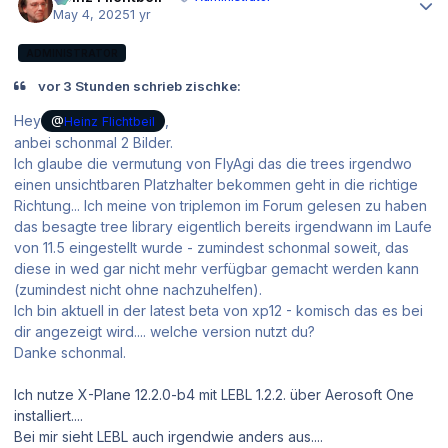
May 4, 2025
1 yr
ADMINISTRATOR
vor 3 Stunden schrieb zischke:
Hey
,
@
Heinz Flichtbeil
anbei schonmal 2 Bilder.
Ich glaube die vermutung von FlyAgi das die trees irgendwo
einen unsichtbaren Platzhalter bekommen geht in die richtige
Richtung... Ich meine von triplemon im Forum gelesen zu haben
das besagte tree library eigentlich bereits irgendwann im Laufe
von 11.5 eingestellt wurde - zumindest schonmal soweit, das
diese in wed gar nicht mehr verfügbar gemacht werden kann
(zumindest nicht ohne nachzuhelfen).
Ich bin aktuell in der latest beta von xp12 - komisch das es bei
dir angezeigt wird.... welche version nutzt du?
Danke schonmal.
Ich nutze X-Plane 12.2.0-b4 mit LEBL 1.2.2. über Aerosoft One
installiert....
Bei mir sieht LEBL auch irgendwie anders aus....