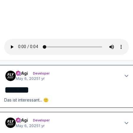
Author stats
FlyAgi
Developer
May 6, 2025
1 yr
DEVELOPER
Das ist interessant...
🙂
Author stats
FlyAgi
Developer
May 6, 2025
1 yr