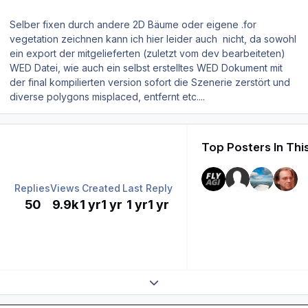
Selber fixen durch andere 2D Bäume oder eigene .for
vegetation zeichnen kann ich hier leider auch nicht, da sowohl
ein export der mitgelieferten (zuletzt vom dev bearbeiteten)
WED Datei, wie auch ein selbst erstelltes WED Dokument mit
der final kompilierten version sofort die Szenerie zerstört und
diverse polygons misplaced, entfernt etc....
Top Posters In Thi
Replies
Views
Created
Last Reply
50
9.9k
1 yr
1 yr
1 yr
1 yr
Expand topic overview