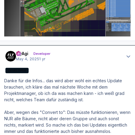
Author stats
FlyAgi
Developer
May 4, 2025
1 yr
DEVELOPER
Danke für die Infos... das wird aber wohl ein echtes Update
brauchen, ich kläre das mal nächste Woche mit dem
Projektmanager, ob ich da was machen kann - ich weiß grad
nicht, welches Team dafür zuständig ist.
Aber, wegen des "Convert to": Das müsste funktionieren, wenn
NUR alle Bäume, nicht aber deren Gruppe und auch sonst
nichts, markiert wird. So mache ich das bei Updates eigentlich
immer und das funktionierte auch bisher ausnahmslos.