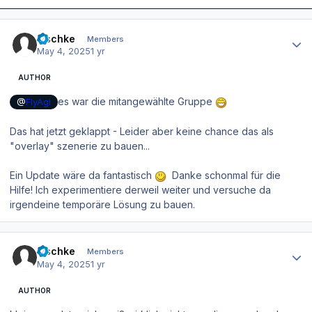
Author stats
zischke
Members
May 4, 2025
1 yr
AUTHOR
es war die mitangewählte Gruppe
@
FlyAgi
Das hat jetzt geklappt - Leider aber keine chance das als
"overlay" szenerie zu bauen...
Ein Update wäre da fantastisch
Danke schonmal für die
Hilfe! Ich experimentiere derweil weiter und versuche da
irgendeine temporäre Lösung zu bauen.
Author stats
zischke
Members
May 4, 2025
1 yr
AUTHOR