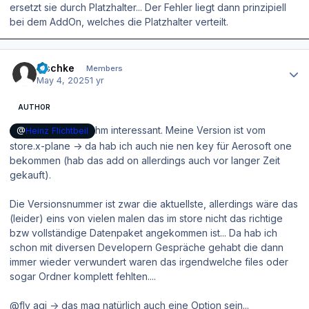
ersetzt sie durch Platzhalter... Der Fehler liegt dann prinzipiell
bei dem AddOn, welches die Platzhalter verteilt.
Author stats
zischke
Members
May 4, 2025
1 yr
AUTHOR
hm interessant. Meine Version ist vom
@
Heinz Flichtbeil
store.x-plane -> da hab ich auch nie nen key für Aerosoft one
bekommen (hab das add on allerdings auch vor langer Zeit
gekauft).
Die Versionsnummer ist zwar die aktuellste, allerdings wäre das
(leider) eins von vielen malen das im store nicht das richtige
bzw vollständige Datenpaket angekommen ist... Da hab ich
schon mit diversen Developern Gespräche gehabt die dann
immer wieder verwundert waren das irgendwelche files oder
sogar Ordner komplett fehlten....
@fly agi -> das mag natürlich auch eine Option sein...