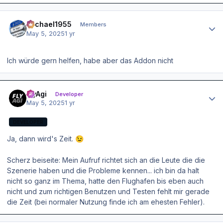
Author stats
Michael1955
Members
May 5, 2025
1 yr
Ich würde gern helfen, habe aber das Addon nicht
Author stats
FlyAgi
Developer
May 5, 2025
1 yr
DEVELOPER
Ja, dann wird's Zeit.
😉
Scherz beiseite: Mein Aufruf richtet sich an die Leute die die
Szenerie haben und die Probleme kennen... ich bin da halt
nicht so ganz im Thema, hatte den Flughafen bis eben auch
nicht und zum richtigen Benutzen und Testen fehlt mir gerade
die Zeit (bei normaler Nutzung finde ich am ehesten Fehler).