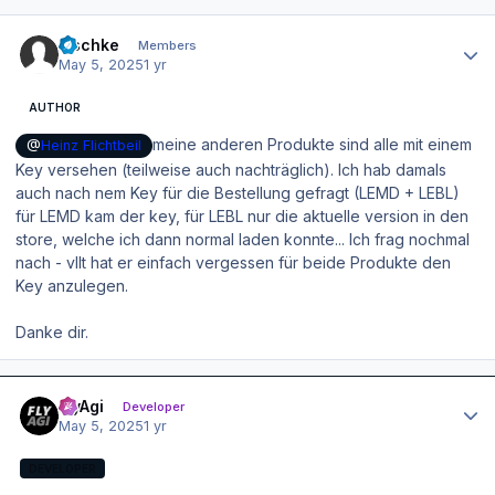
Author stats
zischke
Members
May 5, 2025
1 yr
AUTHOR
meine anderen Produkte sind alle mit einem
@
Heinz Flichtbeil
Key versehen (teilweise auch nachträglich). Ich hab damals
auch nach nem Key für die Bestellung gefragt (LEMD + LEBL)
für LEMD kam der key, für LEBL nur die aktuelle version in den
store, welche ich dann normal laden konnte... Ich frag nochmal
nach - vllt hat er einfach vergessen für beide Produkte den
Key anzulegen.
Danke dir.
Author stats
FlyAgi
Developer
May 5, 2025
1 yr
DEVELOPER