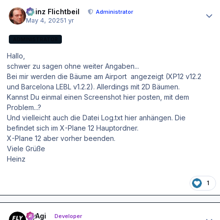
Author stats
Heinz Flichtbeil
Administrator
May 4, 2025
1 yr
ADMINISTRATOR
Hallo,
schwer zu sagen ohne weiter Angaben...
Bei mir werden die Bäume am Airport angezeigt (XP12 v12.2
und Barcelona LEBL v1.2.2). Allerdings mit 2D Bäumen.
Kannst Du einmal einen Screenshot hier posten, mit dem
Problem...?
Und vielleicht auch die Datei Log.txt hier anhängen. Die
befindet sich im X-Plane 12 Hauptordner.
X-Plane 12 aber vorher beenden.
Viele Grüße
Heinz
1
Author stats
FlyAgi
Developer