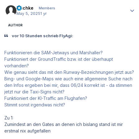
Author stats
zischke
Members
May 5, 2025
1 yr
AUTHOR
vor 10 Stunden schrieb FlyAgi:
Funktionieren die SAM-Jetways und Marshaller?
Funktioniert der GroundTraffic bzw. ist der überhaupt
vorhanden?
Wie genau sieht das mit den Runway-Bezeichnungen jetzt aus?
Bing- und Google-Maps wie auch eine allgemeine Suche nach
den Infos ergeben bei mir, dass 06/24 korrekt ist - da stimmen
jetzt nur die Taxi-Signs nicht?
Funktioniert der KI-Traffic am Flughafen?
Stimmt sonst irgendwas nicht?
Zu 1:
Zumindest an den Gates an denen ich bislang stand ist mir
erstmal nix aufgefallen