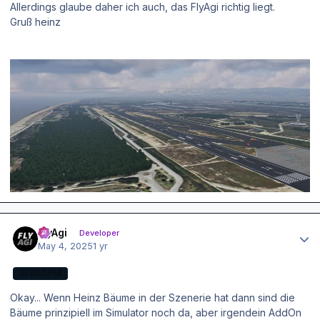
Allerdings glaube daher ich auch, das FlyAgi richtig liegt.
Gruß heinz
Author stats
FlyAgi
Developer
May 4, 2025
1 yr
DEVELOPER
Okay... Wenn Heinz Bäume in der Szenerie hat dann sind die
Bäume prinzipiell im Simulator noch da, aber irgendein AddOn