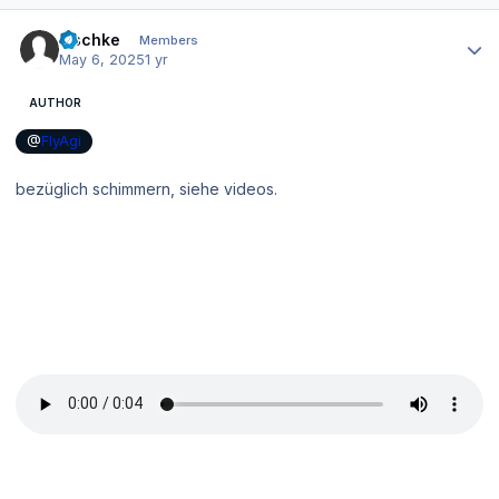
Author stats
zischke
Members
May 6, 2025
1 yr
AUTHOR
@
FlyAgi
bezüglich schimmern, siehe videos.