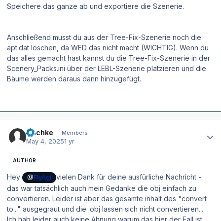
Speichere das ganze ab und exportiere die Szenerie.
Anschließend musst du aus der Tree-Fix-Szenerie noch die
apt.dat löschen, da WED das nicht macht (WICHTIG). Wenn du
das alles gemacht hast kannst du die Tree-Fix-Szenerie in der
Scenery_Packs.ini über der LEBL-Szenerie platzieren und die
Bäume werden daraus dann hinzugefügt.
Author stats
zischke
Members
May 4, 2025
1 yr
AUTHOR
Hey
vielen Dank für deine ausfürliche Nachricht -
@
FlyAgi
das war tatsächlich auch mein Gedanke die obj einfach zu
convertieren. Leider ist aber das gesamte inhalt des "convert
to..." ausgegraut und die .obj lassen sich nicht convertieren...
Ich hab leider auch keine Ahnung warum das hier der Fall ist.