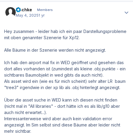
Author stats
zischke
Members
May 4, 2025
1 yr
Hey zusammen - leider hab ich ein paar Darstellungsprobleme
mit oben genannter Szenerie für Xp12.
Alle Bäume in der Szenerie werden nicht angezeigt.
Ich hab den airport mal fix in WED geöffnet und gesehen das
dort alles vorhanden ist (zumindest als kleine .obj punkte - ein
sichtbares Baumobjekt in wed gibts da auch nicht).
Als asset wird ein (wie es für mich scheint) sehr alter LR baum
"tree3" irgendwie in der xp lib als .obj hinterlegt angezeigt.
Über die asset suche in WED kann ich diesen nicht finden
(nicht mal in "All libraries" - dort hätte ich es als lib/g10 aber
auch nicht erwartet...).
Interessanterweise wird aber auch kein validation error
angezeigt. Im Sim selbst sind diese Bäume aber leider nicht
mehr sichtbar.