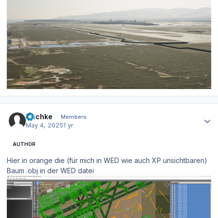
Author stats
zischke
Members
May 4, 2025
1 yr
AUTHOR
Hier in orange die (für mich in WED wie auch XP unsichtbaren)
Baum .obj in der WED datei