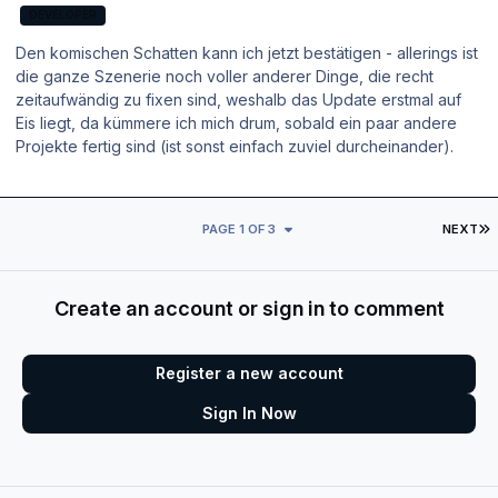
DEVELOPER
Den komischen Schatten kann ich jetzt bestätigen - allerings ist
die ganze Szenerie noch voller anderer Dinge, die recht
zeitaufwändig zu fixen sind, weshalb das Update erstmal auf
Eis liegt, da kümmere ich mich drum, sobald ein paar andere
Projekte fertig sind (ist sonst einfach zuviel durcheinander).
L
PAGE 1 OF 3
NEXT
Create an account or sign in to comment
Register a new account
Sign In Now