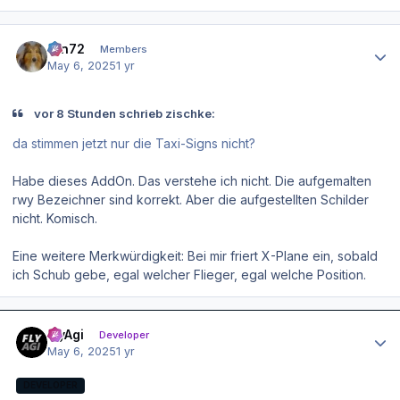
Author stats
ron72
Members
May 6, 2025
1 yr
vor 8 Stunden schrieb zischke:
da stimmen jetzt nur die Taxi-Signs nicht?
Habe dieses AddOn. Das verstehe ich nicht. Die aufgemalten
rwy Bezeichner sind korrekt. Aber die aufgestellten Schilder
nicht. Komisch.
Eine weitere Merkwürdigkeit: Bei mir friert X-Plane ein, sobald
ich Schub gebe, egal welcher Flieger, egal welche Position.
Author stats
FlyAgi
Developer
May 6, 2025
1 yr
DEVELOPER