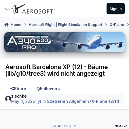
Skip to content
Sign In
Home
Aerosoft Flight | Flight Simulation Support
X-Plane
Aerosoft Barcelona XP (12) - Bäume
(lib/g10/tree3) wird nicht angezeigt
Share
Followers
zischke
May 4, 2025
1 yr
in
Szenerien Allgemein (X-Plane 12/11)
L
PAGE 1 OF 3
NEXT