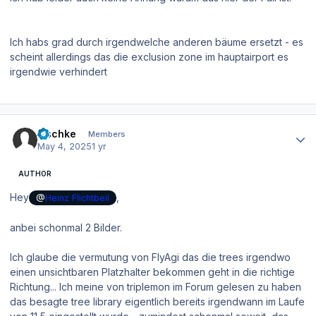
Ich habs grad durch irgendwelche anderen bäume ersetzt - es
scheint allerdings das die exclusion zone im hauptairport es
irgendwie verhindert
Author stats
zischke
Members
May 4, 2025
1 yr
AUTHOR
Hey
,
@
Heinz Flichtbeil
anbei schonmal 2 Bilder.
Ich glaube die vermutung von FlyAgi das die trees irgendwo
einen unsichtbaren Platzhalter bekommen geht in die richtige
Richtung... Ich meine von triplemon im Forum gelesen zu haben
das besagte tree library eigentlich bereits irgendwann im Laufe