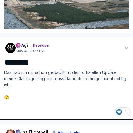
Author stats
FlyAgi
Developer
May 4, 2025
1 yr
DEVELOPER
Das hab ich mir schon gedacht mit dem offiziellen Update...
meine Glaskugel sagt mir, dass da noch so einiges nicht richtig
ist...
🙂
1
Author stats
Heinz Flichtbeil
Administrator