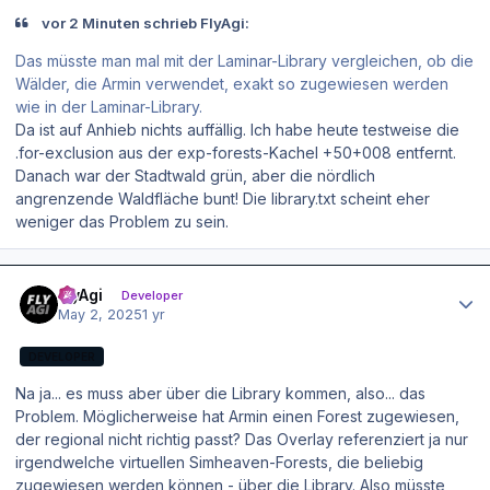
vor 2 Minuten schrieb FlyAgi:
Das müsste man mal mit der Laminar-Library vergleichen, ob die
Wälder, die Armin verwendet, exakt so zugewiesen werden
wie in der Laminar-Library.
Da ist auf Anhieb nichts auffällig. Ich habe heute testweise die
.for-exclusion aus der exp-forests-Kachel +50+008 entfernt.
Danach war der Stadtwald grün, aber die nördlich
angrenzende Waldfläche bunt! Die library.txt scheint eher
weniger das Problem zu sein.
Author stats
FlyAgi
Developer
May 2, 2025
1 yr
DEVELOPER
Na ja... es muss aber über die Library kommen, also... das
Problem. Möglicherweise hat Armin einen Forest zugewiesen,
der regional nicht richtig passt? Das Overlay referenziert ja nur
irgendwelche virtuellen Simheaven-Forests, die beliebig
zugewiesen werden können - über die Library. Also müsste