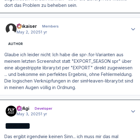
dort das Problem zu beheben sein.
Author stats
hmkaiser
Members
May 2, 2025
1 yr
AUTHOR
Glaube ich leider nicht: Ich habe die spr-.for-Varianten aus
meinem letzten Screenshot statt "EXPORT_SEASON spr" über
eine abgestrippte library.txt per "EXPORT" direkt zugewiesen
... und bekomme ein perfektes Ergebnis, ohne Fehlermeldung.
Die logischen Verknüpfungen in der simHeaven-library.txt sind
in meinen Augen völlig in Ordnung.
Author stats
FlyAgi
Developer
May 3, 2025
1 yr
DEVELOPER
Das ergibt irgendwie keinen Sinn... ich muss mir das mal