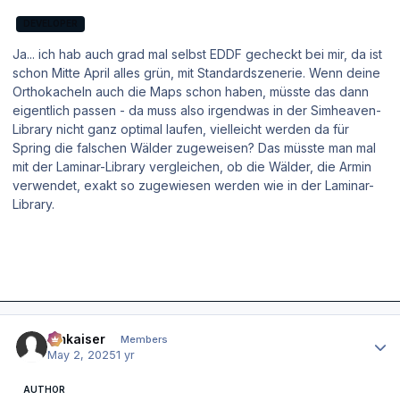
DEVELOPER
Ja... ich hab auch grad mal selbst EDDF gecheckt bei mir, da ist
schon Mitte April alles grün, mit Standardszenerie. Wenn deine
Orthokacheln auch die Maps schon haben, müsste das dann
eigentlich passen - da muss also irgendwas in der Simheaven-
Library nicht ganz optimal laufen, vielleicht werden da für
Spring die falschen Wälder zugeweisen? Das müsste man mal
mit der Laminar-Library vergleichen, ob die Wälder, die Armin
verwendet, exakt so zugewiesen werden wie in der Laminar-
Library.
Author stats
hmkaiser
Members
May 2, 2025
1 yr
AUTHOR