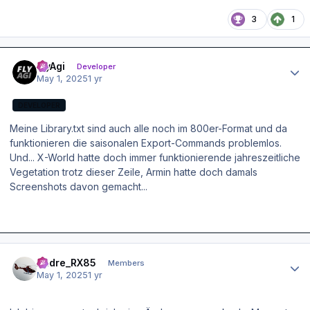
3
1
Author stats
FlyAgi
Developer
May 1, 2025
1 yr
DEVELOPER
Meine Library.txt sind auch alle noch im 800er-Format und da
funktionieren die saisonalen Export-Commands problemlos.
Und... X-World hatte doch immer funktionierende jahreszeitliche
Vegetation trotz dieser Zeile, Armin hatte doch damals
Screenshots davon gemacht...
Author stats
Andre_RX85
Members
May 1, 2025
1 yr