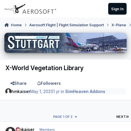
Skip to content
Sign In
Home
Aerosoft Flight | Flight Simulation Support
X-Plane
X-World Vegetation Library
Share
Followers
hmkaiser
May 1, 2025
1 yr
in
SimHeaven Addons
L
PAGE 1 OF 2
NEXT
Author stats
hmkaiser
Members