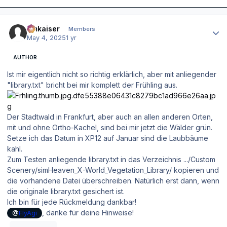
Author stats
hmkaiser
Members
May 4, 2025
1 yr
AUTHOR
Ist mir eigentlich nicht so richtig erklärlich, aber mit anliegender
"library.txt" bricht bei mir komplett der Frühling aus.
Der Stadtwald in Frankfurt, aber auch an allen anderen Orten,
mit und ohne Ortho-Kachel, sind bei mir jetzt die Wälder grün.
Setze ich das Datum in XP12 auf Januar sind die Laubbäume
kahl.
Zum Testen anliegende library.txt in das Verzeichnis .../Custom
Scenery/simHeaven_X-World_Vegetation_Library/ kopieren und
die vorhandene Datei überschreiben. Natürlich erst dann, wenn
die originale library.txt gesichert ist.
Ich bin für jede Rückmeldung dankbar!
, danke für deine Hinweise!
@
FlyAgi