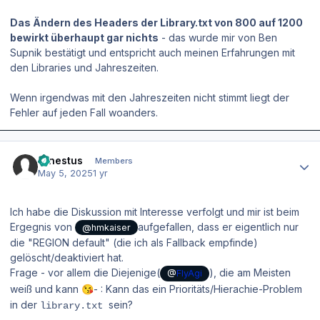
Das Ändern des Headers der Library.txt von 800 auf 1200
bewirkt überhaupt gar nichts
- das wurde mir von Ben
Supnik bestätigt und entspricht auch meinen Erfahrungen mit
den Libraries und Jahreszeiten.
Wenn irgendwas mit den Jahreszeiten nicht stimmt liegt der
Fehler auf jeden Fall woanders.
Author stats
ernestus
Members
May 5, 2025
1 yr
Ich habe die Diskussion mit Interesse verfolgt und mir ist beim
Ergegnis von
aufgefallen, dass er eigentlich nur
@hmkaiser
die "REGION default" (die ich als Fallback empfinde)
gelöscht/deaktiviert hat.
Frage - vor allem die Diejenige(
), die am Meisten
@
FlyAgi
weiß und kann
- : Kann das ein Prioritäts/Hierachie-Problem
😘
in der
sein?
library.txt