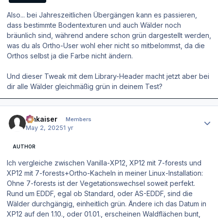
Also... bei Jahreszeitlichen Übergängen kann es passieren,
dass bestimmte Bodentexturen und auch Wälder noch
bräunlich sind, während andere schon grün dargestellt werden,
was du als Ortho-User wohl eher nicht so mitbelommst, da die
Orthos selbst ja die Farbe nicht ändern.
Und dieser Tweak mit dem Library-Header macht jetzt aber bei
dir alle Wälder gleichmäßig grün in deinem Test?
Author stats
hmkaiser
Members
May 2, 2025
1 yr
AUTHOR
Ich vergleiche zwischen Vanilla-XP12, XP12 mit 7-forests und
XP12 mit 7-forests+Ortho-Kacheln in meiner Linux-Installation:
Ohne 7-forests ist der Vegetationswechsel soweit perfekt.
Rund um EDDF, egal ob Standard, oder AS-EDDF, sind die
Wälder durchgängig, einheitlich grün. Ändere ich das Datum in
XP12 auf den 1.10., oder 01.01., erscheinen Waldflächen bunt,