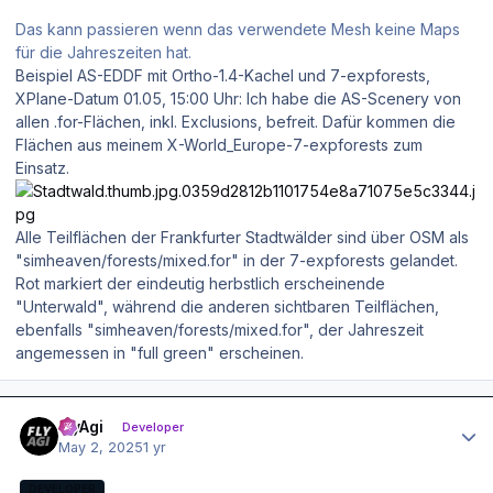
Das kann passieren wenn das verwendete Mesh keine Maps
für die Jahreszeiten hat.
Beispiel AS-EDDF mit Ortho-1.4-Kachel und 7-expforests,
XPlane-Datum 01.05, 15:00 Uhr: Ich habe die AS-Scenery von
allen .for-Flächen, inkl. Exclusions, befreit. Dafür kommen die
Flächen aus meinem X-World_Europe-7-expforests zum
Einsatz.
Alle Teilflächen der Frankfurter Stadtwälder sind über OSM als
"simheaven/forests/mixed.for" in der 7-expforests gelandet.
Rot markiert der eindeutig herbstlich erscheinende
"Unterwald", während die anderen sichtbaren Teilflächen,
ebenfalls "simheaven/forests/mixed.for", der Jahreszeit
angemessen in "full green" erscheinen.
Author stats
FlyAgi
Developer
May 2, 2025
1 yr
DEVELOPER