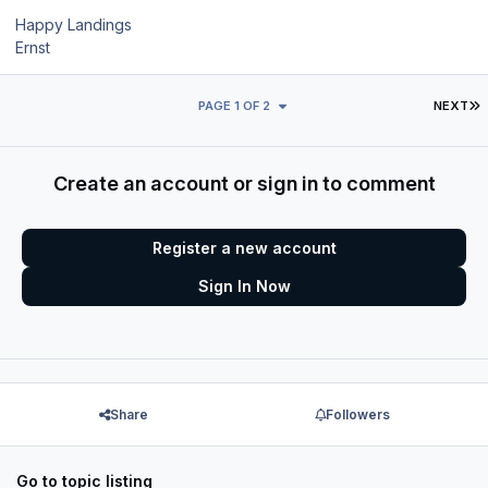
Happy Landings
Ernst
L
PAGE 1 OF 2
NEXT
Create an account or sign in to comment
Register a new account
Sign In Now
Share
Followers
Go to topic listing