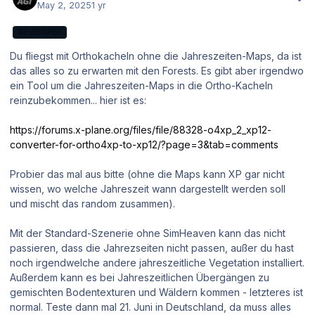
May 2, 2025
1 yr
DEVELOPER
Du fliegst mit Orthokacheln ohne die Jahreszeiten-Maps, da ist
das alles so zu erwarten mit den Forests. Es gibt aber irgendwo
ein Tool um die Jahreszeiten-Maps in die Ortho-Kacheln
reinzubekommen... hier ist es:
https://forums.x-plane.org/files/file/88328-o4xp_2_xp12-
converter-for-ortho4xp-to-xp12/?page=3&tab=comments
Probier das mal aus bitte (ohne die Maps kann XP gar nicht
wissen, wo welche Jahreszeit wann dargestellt werden soll
und mischt das random zusammen).
Mit der Standard-Szenerie ohne SimHeaven kann das nicht
passieren, dass die Jahrezseiten nicht passen, außer du hast
noch irgendwelche andere jahreszeitliche Vegetation installiert.
Außerdem kann es bei Jahreszeitlichen Übergängen zu
gemischten Bodentexturen und Wäldern kommen - letzteres ist
normal. Teste dann mal 21. Juni in Deutschland, da muss alles