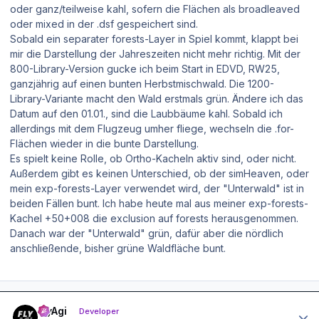
oder ganz/teilweise kahl, sofern die Flächen als broadleaved
oder mixed in der .dsf gespeichert sind.
Sobald ein separater forests-Layer in Spiel kommt, klappt bei
mir die Darstellung der Jahreszeiten nicht mehr richtig. Mit der
800-Library-Version gucke ich beim Start in EDVD, RW25,
ganzjährig auf einen bunten Herbstmischwald. Die 1200-
Library-Variante macht den Wald erstmals grün. Ändere ich das
Datum auf den 01.01., sind die Laubbäume kahl. Sobald ich
allerdings mit dem Flugzeug umher fliege, wechseln die .for-
Flächen wieder in die bunte Darstellung.
Es spielt keine Rolle, ob Ortho-Kacheln aktiv sind, oder nicht.
Außerdem gibt es keinen Unterschied, ob der simHeaven, oder
mein exp-forests-Layer verwendet wird, der "Unterwald" ist in
beiden Fällen bunt. Ich habe heute mal aus meiner exp-forests-
Kachel +50+008 die exclusion auf forests herausgenommen.
Danach war der "Unterwald" grün, dafür aber die nördlich
anschließende, bisher grüne Waldfläche bunt.
Author stats
FlyAgi
Developer