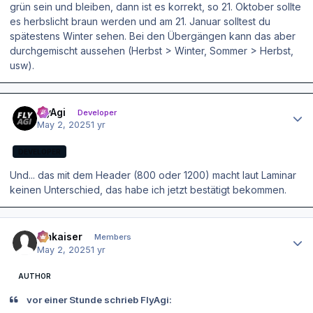
grün sein und bleiben, dann ist es korrekt, so 21. Oktober sollte
es herbslicht braun werden und am 21. Januar solltest du
spätestens Winter sehen. Bei den Übergängen kann das aber
durchgemischt aussehen (Herbst > Winter, Sommer > Herbst,
usw).
Author stats
FlyAgi
Developer
May 2, 2025
1 yr
DEVELOPER
Und... das mit dem Header (800 oder 1200) macht laut Laminar
keinen Unterschied, das habe ich jetzt bestätigt bekommen.
Author stats
hmkaiser
Members
May 2, 2025
1 yr
AUTHOR
vor einer Stunde schrieb FlyAgi: