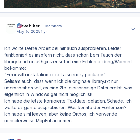
Author stats
stevebiker
Members
May 5, 2025
1 yr
Ich wollte Deine Arbeit bei mir auch ausprobieren. Leider
funktioniert es insofern nicht, dass schon bem Tauch der
library.txt ich in xOrginizer sofort eine Fehlermeldung/Warnunf
bekomme:
"Error with installation or not a scenery package"
Seltsam auch, dass wenn ich die originale library.txt nur
überscheiben will, es eine 2te, gleichnamige Datei ergibt, was
eigentlich in Windows gar nicht möglich ist!
Ich habe die letzte korrigierte Textdatei geladen. Schade, ich
wollte es gerne ausprobieren. Was könnte der Fehler sein?
Ich habe simHeaven, aber keine Orthos, ich verwende
normalerweise MapEnhancement.
Author stats