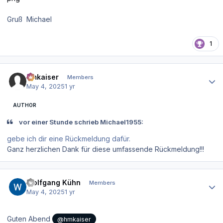
Gruß Michael
1
Author stats
hmkaiser
Members
May 4, 2025
1 yr
AUTHOR
vor einer Stunde schrieb Michael1955:
gebe ich dir eine Rückmeldung dafür.
Ganz herzlichen Dank für diese umfassende Rückmeldung!!!
Author stats
Wolfgang Kühn
Members
May 4, 2025
1 yr
Guten Abend
@hmkaiser