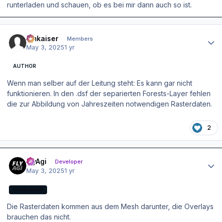
runterladen und schauen, ob es bei mir dann auch so ist.
Author stats
hmkaiser
Members
May 3, 2025
1 yr
AUTHOR
Wenn man selber auf der Leitung steht: Es kann gar nicht
funktionieren. In den .dsf der separierten Forests-Layer fehlen
die zur Abbildung von Jahreszeiten notwendigen Rasterdaten.
2
Author stats
FlyAgi
Developer
May 3, 2025
1 yr
DEVELOPER
Die Rasterdaten kommen aus dem Mesh darunter, die Overlays
brauchen das nicht.