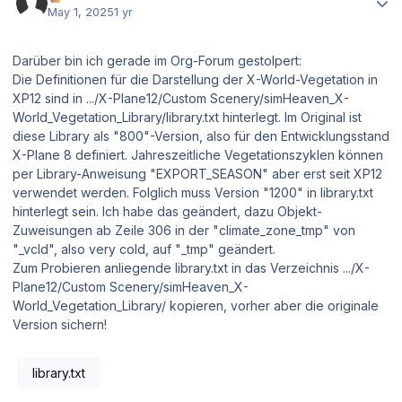
May 1, 2025
1 yr
Darüber bin ich gerade im Org-Forum gestolpert:
Die Definitionen für die Darstellung der X-World-Vegetation in
XP12 sind in .../X-Plane12/Custom Scenery/simHeaven_X-
World_Vegetation_Library/library.txt hinterlegt. Im Original ist
diese Library als "800"-Version, also für den Entwicklungsstand
X-Plane 8 definiert. Jahreszeitliche Vegetationszyklen können
per Library-Anweisung "EXPORT_SEASON" aber erst seit XP12
verwendet werden. Folglich muss Version "1200" in library.txt
hinterlegt sein. Ich habe das geändert, dazu Objekt-
Zuweisungen ab Zeile 306 in der "climate_zone_tmp" von
"_vcld", also very cold, auf "_tmp" geändert.
Zum Probieren anliegende library.txt in das Verzeichnis .../X-
Plane12/Custom Scenery/simHeaven_X-
World_Vegetation_Library/ kopieren, vorher aber die originale
Version sichern!
library.txt