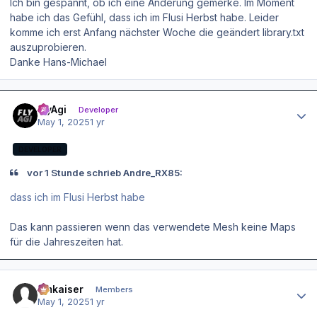
Ich bin gespannt, ob ich eine Änderung gemerke. Im Moment
habe ich das Gefühl, dass ich im Flusi Herbst habe. Leider
komme ich erst Anfang nächster Woche die geändert library.txt
auszuprobieren.
Danke Hans-Michael
Author stats
FlyAgi
Developer
May 1, 2025
1 yr
DEVELOPER
vor 1 Stunde schrieb Andre_RX85:
dass ich im Flusi Herbst habe
Das kann passieren wenn das verwendete Mesh keine Maps
für die Jahreszeiten hat.
Author stats
hmkaiser
Members
May 1, 2025
1 yr