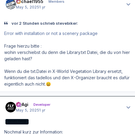
Michael1955
Members
May 5, 2025
1 yr
vor 2 Stunden schrieb stevebiker:
Error with installation or not a scenery package
Frage hierzu bitte :
wohin verschiebst du denn die
Library.txt
Datei, die du von hier
geladen hast?
Wenn du die txt.Datei in
X-World Vegetation Library
ersetzt,
funktioniert das tadellos und den X-Organizer braucht es dafür
eigentlich auch nicht.
😀
Author stats
FlyAgi
Developer
May 5, 2025
1 yr
DEVELOPER
Nochmal kurz zur Information: