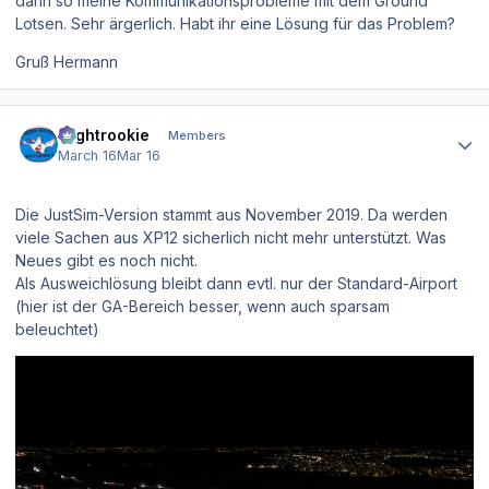
dann so meine Kommunikationsprobleme mit dem Ground
Lotsen. Sehr ärgerlich. Habt ihr eine Lösung für das Problem?
Gruß Hermann
Author stats
Flightrookie
Members
March 16
Mar 16
Die JustSim-Version stammt aus November 2019. Da werden
viele Sachen aus XP12 sicherlich nicht mehr unterstützt. Was
Neues gibt es noch nicht.
Als Ausweichlösung bleibt dann evtl. nur der Standard-Airport
(hier ist der GA-Bereich besser, wenn auch sparsam
beleuchtet)