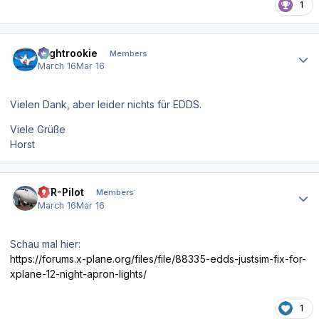
1
Author stats
Flightrookie
Members
March 16
Mar 16
Vielen Dank, aber leider nichts für EDDS.
Viele Grüße
Horst
Author stats
VFR-Pilot
Members
March 16
Mar 16
Schau mal hier:
https://forums.x-plane.org/files/file/88335-edds-justsim-fix-for-
xplane-12-night-apron-lights/
1