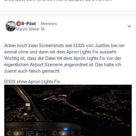
Author stats
VFR-Pilot
Members
March 16
Mar 16
Anbei noch zwei Screenshots wie EDDS von JustSim bei mir
einmal ohne und dann mit dem Apron Lights Fix aussieht.
Wichtig ist, dass die Datei mit dem Apron Lights Fix vor der
eigentlichen Airport Szenerie angeordnet ist. Das hatte ich
zuerst auch falsch gemacht.
EDDS ohne Apron Lights Fix