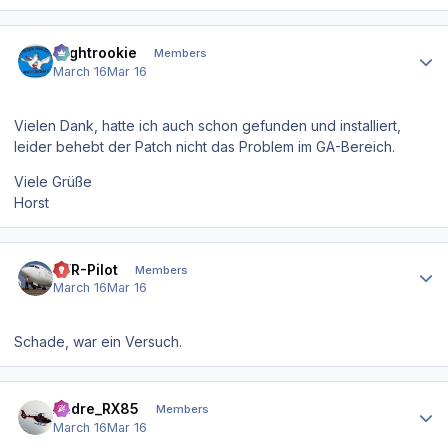
Author stats
Flightrookie
Members
March 16
Mar 16
Vielen Dank, hatte ich auch schon gefunden und installiert,
leider behebt der Patch nicht das Problem im GA-Bereich.
Viele Grüße
Horst
Author stats
VFR-Pilot
Members
March 16
Mar 16
Schade, war ein Versuch.
Author stats
Andre_RX85
Members
March 16
Mar 16