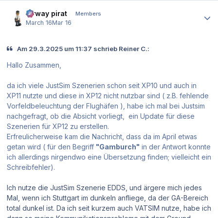
Author stats
airway pirat
Members
March 16
Mar 16
Am 29.3.2025 um 11:37 schrieb Reiner C.:
Hallo Zusammen,
da ich viele JustSim Szenerien schon seit XP10 und auch in
XP11 nutzte und diese in XP12 nicht nutzbar sind ( z.B. fehlende
Vorfeldbeleuchtung der Flughäfen ), habe ich mal bei Justsim
nachgefragt, ob die Absicht vorliegt, ein Update für diese
Szenerien für XP12 zu erstellen.
Erfreulicherweise kam die Nachricht, dass da im April etwas
getan wird ( für den Begriff
"Gamburch"
in der Antwort konnte
ich allerdings nirgendwo eine Übersetzung finden; vielleicht ein
Schreibfehler).
Ich nutze die JustSim Szenerie EDDS, und ärgere mich jedes
Mal, wenn ich Stuttgart im dunkeln anfliege, da der GA-Bereich
total dunkel ist. Da ich seit kurzem auch VATSIM nutze, habe ich