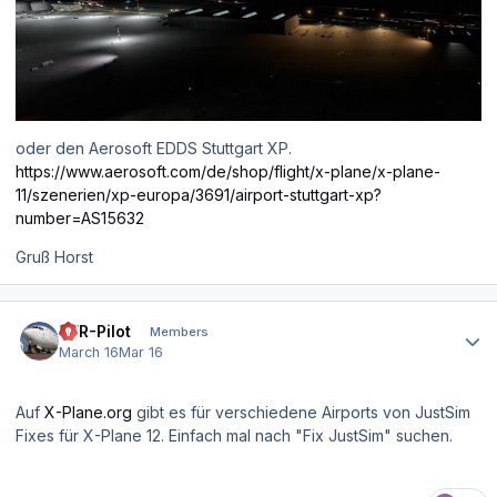
oder den Aerosoft EDDS Stuttgart XP.
https://www.aerosoft.com/de/shop/flight/x-plane/x-plane-
11/szenerien/xp-europa/3691/airport-stuttgart-xp?
number=AS15632
Gruß Horst
Author stats
VFR-Pilot
Members
March 16
Mar 16
Auf
X-Plane.org
gibt es für verschiedene Airports von JustSim
Fixes für X-Plane 12. Einfach mal nach "Fix JustSim" suchen.