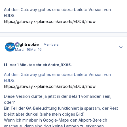
Auf dem Gateway gibt es eine überarbeitete Version von
EDDS.
https://gateway.x-plane.com/airports/EDDS/show
Author stats
Flightrookie
Members
March 16
Mar 16
vor 1 Minute schrieb Andre_RX85:
Auf dem Gateway gibt es eine überarbeitete Version von
EDDS.
https://gateway.x-plane.com/airports/EDDS/show
Diese Version dürfte ja jetzt in der Beta 1 vorhanden sein,
oder?
Ein Teil der GA-Beleuchtung funktioniert ja sparsam, der Rest
bleibt aber dunkel (siehe mein obiges Bild).
Wenn ich mir aber in Google-Maps den Airport-Bereich
anschaue, dann sind dort keine Lampen zu erkennen.