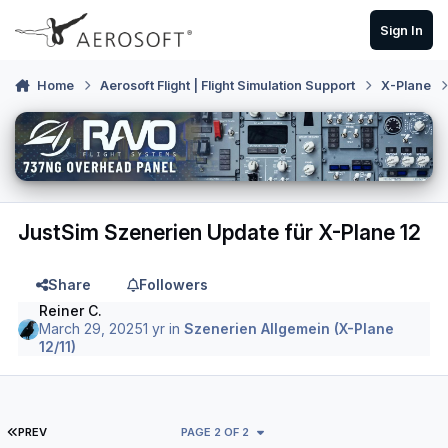
Skip to content
Sign In
Home
Aerosoft Flight | Flight Simulation Support
X-Plane
JustSim Szenerien Update für X-Plane 12
Share
Followers
Reiner C.
March 29, 2025
1 yr
in
Szenerien Allgemein (X-Plane
12/11)
FIRST PAGE
PREV
PAGE 2 OF 2