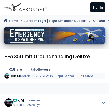
Skip to content
Sign In
Home
Aerosoft Flight | Flight Simulation Support
X-Plane
FFA350 mit Groundhandling Deluxe
Share
Followers
Dirk.M
March 11, 2025
1 yr
in
FlightFactor Flugzeuge
Author stats
Dirk.M
Members
March 11, 2025
1 yr