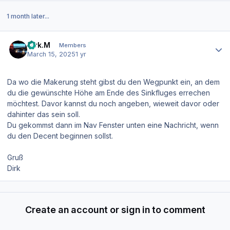
1 month later...
Author stats
Dirk.M
Members
March 15, 2025
1 yr
Da wo die Makerung steht gibst du den Wegpunkt ein, an dem
du die gewünschte Höhe am Ende des Sinkfluges errechen
möchtest. Davor kannst du noch angeben, wieweit davor oder
dahinter das sein soll.
Du gekommst dann im Nav Fenster unten eine Nachricht, wenn
du den Decent beginnen sollst.
Gruß
Dirk
Create an account or sign in to comment