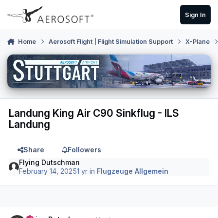
Skip to content
Sign In
Home
Aerosoft Flight | Flight Simulation Support
X-Plane
Landung King Air C90 Sinkflug - ILS
Landung
Share
Followers
Flying Dutschman
February 14, 2025
1 yr
in
Flugzeuge Allgemein
Author stats