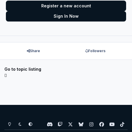
Register a new account
Sign In Now
Share
Followers
Go to topic listing
Light Mode
Dark Mode
System Preference
d
t
x
b
i
f
y
t
i
w
l
n
a
o
i