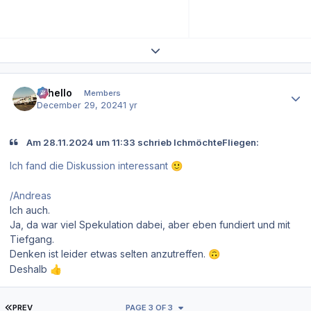
Expand topic overview
Author stats
Othello
Members
December 29, 2024
1 yr
Am 28.11.2024 um 11:33 schrieb IchmöchteFliegen:
Ich fand die Diskussion interessant
🙂
/Andreas
Ich auch.
Ja, da war viel Spekulation dabei, aber eben fundiert und mit
Tiefgang.
Denken ist leider etwas selten anzutreffen.
🙃
Deshalb
👍
FIRST PAGE
PREV
PAGE 3 OF 3