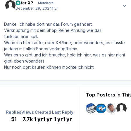
Peter XP
Members
December 29, 2024
1 yr
Danke. Ich habe dort nur das Forum geändert.
Verknüpfung mit dem Shop: Keine Ahnung wie das
funktionieren soll.
Wenn ich hier kaufe, oder X-Plane, oder woanders, es müsste
ja dann mit allen Shops verknüpft sein.
Was es so gibt und ich brauche, hole ich hier, was es hier nicht
gibt, eben woanders.
Nur noch dort kaufen können möchte ich nicht.
Top Posters In Thi
Replies
Views
Created
Last Reply
51
7.7k
1 yr
1 yr
1 yr
1 yr