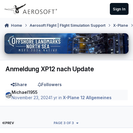
Skip to content
Sign In
Home
Aerosoft Flight | Flight Simulation Support
X-Plane
Anmeldung XP12 nach Update
Share
Followers
Michael1955
November 23, 2024
1 yr
in
X-Plane 12 Allgemeines
FIRST PAGE
PREV
PAGE 3 OF 3
Author stats