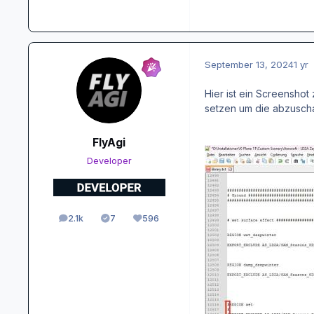
September 13, 2024
1 yr
Hier ist ein Screenshot
setzen um die abzuscha
FlyAgi
Developer
2.1k
7
596
posts
Solutions
Reputation