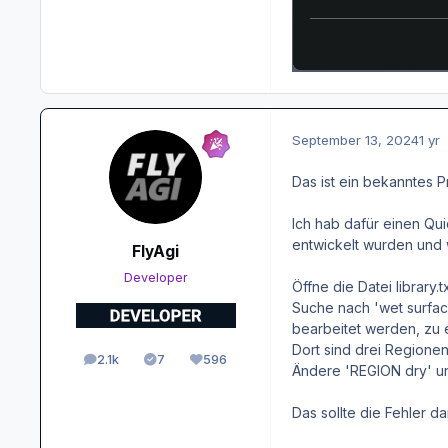
September 13, 2024
1 yr
Das ist ein bekanntes 
Ich hab dafür einen Qu
entwickelt wurden und
FlyAgi
Developer
Öffne die Datei library
Suche nach 'wet surfac
bearbeitet werden, zu 
Dort sind drei Regione
2.1k
7
596
posts
Solutions
Reputation
Ändere 'REGION dry' 
Das sollte die Fehler d