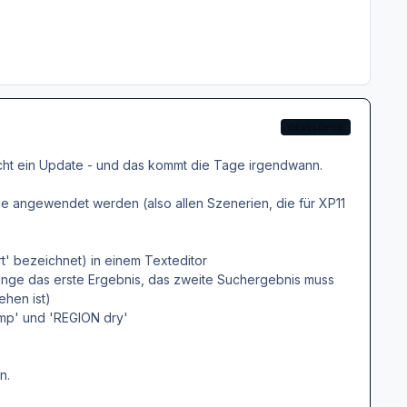
DEVELOPER
ucht ein Update - und das kommt die Tage irgendwann.
ie angewendet werden (also allen Szenerien, die für XP11
rt' bezeichnet) in einem Texteditor
ringe das erste Ergebnis, das zweite Suchergebnis muss
ehen ist)
amp' und 'REGION dry'
n.