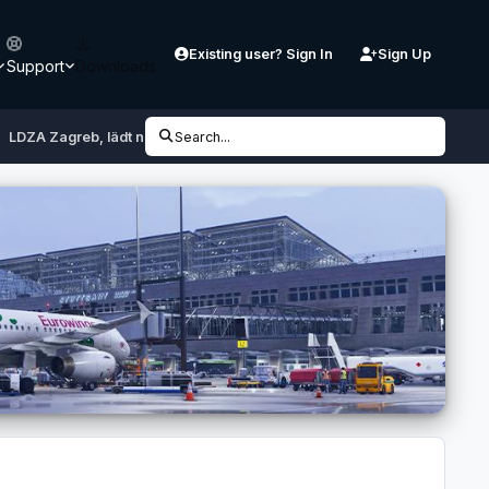
Existing user? Sign In
Sign Up
Support
Downloads
LDZA Zagreb, lädt nicht
Search...