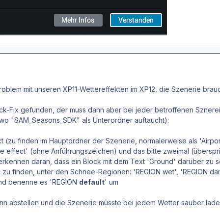
Problem mit unseren XP11-Wettereffekten im XP12, die Szenerie bra
ick-Fix gefunden, der muss dann aber bei jeder betroffenen Sznere
 wo "SAM_Seasons_SDK" als Unterordner auftaucht):
.txt (zu finden im Hauptordner der Szenerie, normalerweise als 'Airpo
e effect' (ohne Anführungszeichen) und das bitte zweimal (übersp
erkennen daran, dass ein Block mit dem Text 'Ground' darüber zu s
n zu finden, unter den Schnee-Regionen: 'REGION wet', 'REGION d
und benenne es 'REGION
default
' um
ann abstellen und die Szenerie müsste bei jedem Wetter sauber lade