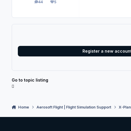
44
5
posts
Reputation
Register a new accoun
Go to topic listing
Home
Aerosoft Flight | Flight Simulation Support
X-Pla