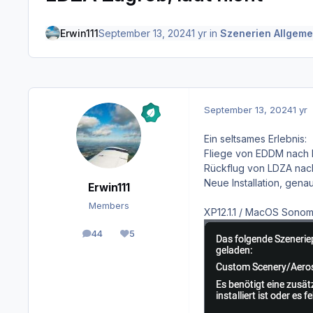
Erwin111
September 13, 2024
1 yr
in
Szenerien Allgemei
September 13, 2024
1 yr
Ein seltsames Erlebnis:
Fliege von EDDM nach L
Rückflug von LDZA nach 
Neue Installation, gena
Erwin111
Members
XP12.1.1 / MacOS Sono
44
5
posts
Reputation