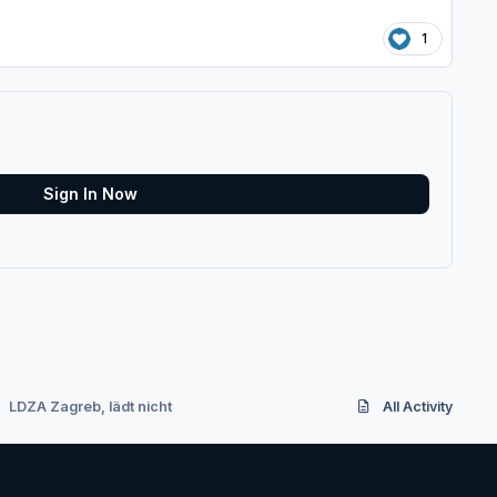
1
Sign In Now
LDZA Zagreb, lädt nicht
All Activity