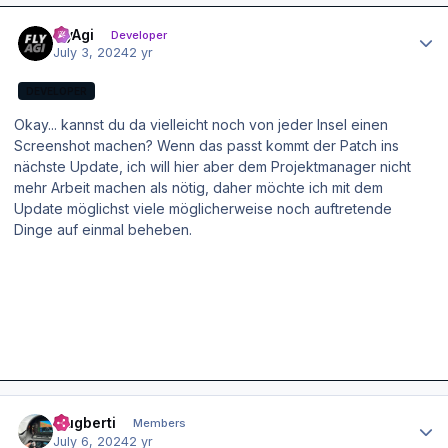
Author stats
FlyAgi
Developer
July 3, 2024
2 yr
DEVELOPER
Okay... kannst du da vielleicht noch von jeder Insel einen
Screenshot machen? Wenn das passt kommt der Patch ins
nächste Update, ich will hier aber dem Projektmanager nicht
mehr Arbeit machen als nötig, daher möchte ich mit dem
Update möglichst viele möglicherweise noch auftretende
Dinge auf einmal beheben.
Author stats
Flugberti
Members
July 6, 2024
2 yr