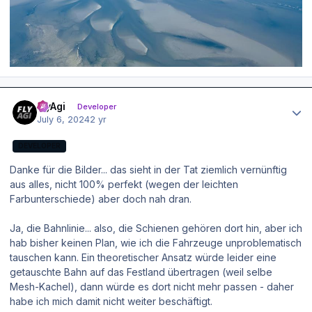
Author stats
FlyAgi
Developer
July 6, 2024
2 yr
DEVELOPER
Danke für die Bilder... das sieht in der Tat ziemlich vernünftig
aus alles, nicht 100% perfekt (wegen der leichten
Farbunterschiede) aber doch nah dran.
Ja, die Bahnlinie... also, die Schienen gehören dort hin, aber ich
hab bisher keinen Plan, wie ich die Fahrzeuge unproblematisch
tauschen kann. Ein theoretischer Ansatz würde leider eine
getauschte Bahn auf das Festland übertragen (weil selbe
Mesh-Kachel), dann würde es dort nicht mehr passen - daher
habe ich mich damit nicht weiter beschäftigt.