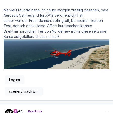
Mit viel Freunde habe ich heute morgen zufällig gesehen, dass
Aerosoft Ostfriesland für XP12 veröffentlicht hat.
Leider war der Freunde nicht sehr groß, bei meinem kurzen
Test, den ich dank Home-Office kurz machen konnte.
Direkt im nördlichen Teil von Norderney ist mir diese seltsame
Kante aufgefallen. Ist das normal?
Log.txt
scenery_packs.ini
Author stats
FlyAgi
Developer