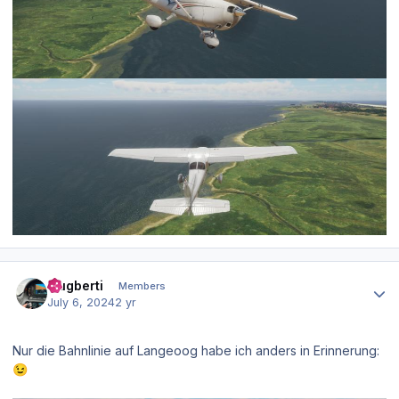
Author stats
Flugberti
Members
July 6, 2024
2 yr
Nur die Bahnlinie auf Langeoog habe ich anders in Erinnerung:
😉