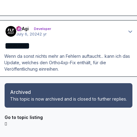
Author stats
FlyAgi
Developer
July 6, 2024
2 yr
DEVELOPER
Wenn da sonst nichts mehr an Fehlern auftaucht... kann ich das
Update, welches den Ortho4xp-Fix enthält, für die
Veröffentlichung einreihen.
Archived
This topic is now archived and is closed to further replies.
Go to topic listing