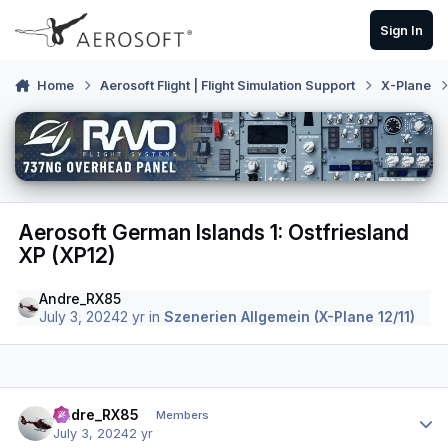
Skip to content
Sign In
Home
Aerosoft Flight | Flight Simulation Support
X-Plane
Aerosoft German Islands 1: Ostfriesland
XP (XP12)
Andre_RX85
July 3, 2024
2 yr
in
Szenerien Allgemein (X-Plane 12/11)
Author stats
Andre_RX85
Members
July 3, 2024
2 yr