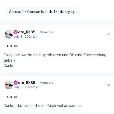
Aerosoft - German Islands 1 - Library.zip
Author stats
Andre_RX85
Members
July 3, 2024
2 yr
AUTHOR
Okay... Ich werde es ausprobieren und Dir eine Rückmeldung
geben.
Danke
Author stats
Andre_RX85
Members
July 3, 2024
2 yr
AUTHOR
Danke, das sieht mit dem Patch viel besser aus.