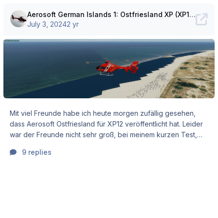
Aerosoft German Islands 1: Ostfriesland XP (XP12)
July 3, 2024
2 yr
Mit viel Freunde habe ich heute morgen zufällig gesehen,
dass Aerosoft Ostfriesland für XP12 veröffentlicht hat. Leider
war der Freunde nicht sehr groß, bei meinem kurzen Test,
den ich dank Home-Office kurz machen konnte. Direkt im
9 replies
nördlichen Teil von Norderney ist mir diese seltsame Kante
aufgefallen. Ist das normal? Log.txt scenery_packs.ini