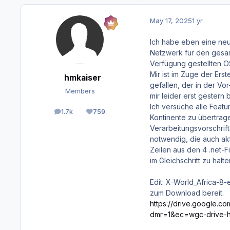
May 17, 2025
1 yr
Ich habe eben eine ne
Netzwerk für den gesam
Verfügung gestellten 
Mir ist im Zuge der Ers
hmkaiser
gefallen, der in der Vor
Members
mir leider erst gestern 
Ich versuche alle Featu
1.7k
759
posts
Reputation
Kontinente zu übertrag
Verarbeitungsvorschri
notwendig, die auch aktu
Zeilen aus den 4 .net-F
im Gleichschritt zu halt
Edit: X-World_Africa-8-
zum Download bereit.
https://drive.google
dmr=1&ec=wgc-drive-h