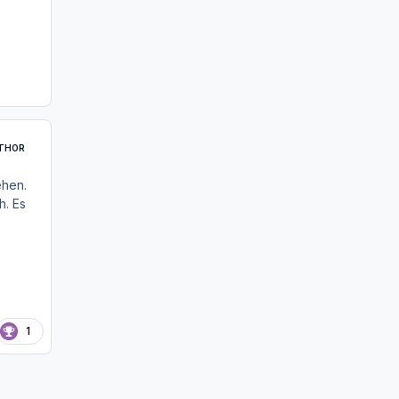
THOR
ehen.
h. Es
1