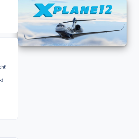
ht!
kt