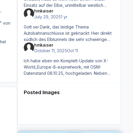
Einsatz auf der Elbe, unmittelbar westlich
,
hmkaiser
Hamburg gegeben haben: Ein Polizeiboot
July 29, 2025
1 yr
fuhr mit hoher Fahrt einem auslaufenden
e" von
Gott sei Dank, das leidige Thema
Autobahnanschlüsse ist geknackt: Hier direkt
südlich des Elbtunnels die sehr schwierige
hel
hmkaiser
Konstellation mit der A7 und den Bauarbeiten,
October 11, 2025
Oct 11
die auch in OSM ihren
Ich habe eben ein Komplett-Update von X-
World_Europe-8-expnetwork, mit OSM-
Datenstand 08.10.25, hochgeladen. Neben
Fehlerkorrekturen, kleineren
Verbesserungen/Optimierungen, habe ich
etliche technisch
Posted Images