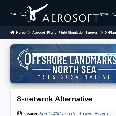
Skip to content
Home
Aerosoft Flight | Flight Simulation Support
X-Pla
8-network Alternative
hmkaiser
June 4, 2024
2 yr
in
SimHeaven Addons