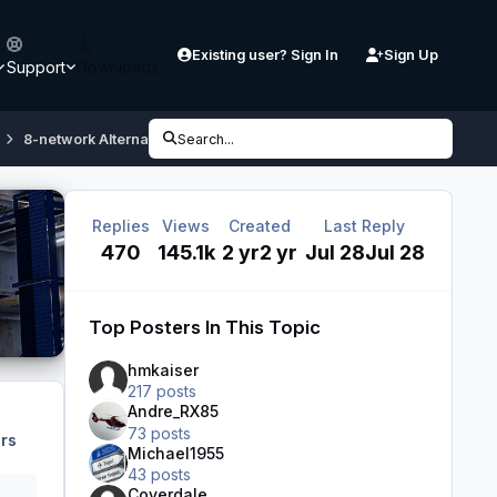
Existing user? Sign In
Sign Up
Support
Downloads
8-network Alternative
Search...
Replies
Views
Created
Last Reply
470
145.1k
2 yr
2 yr
Jul 28
Jul 28
Top Posters In This Topic
hmkaiser
217 posts
Andre_RX85
73 posts
rs
Michael1955
43 posts
Coverdale