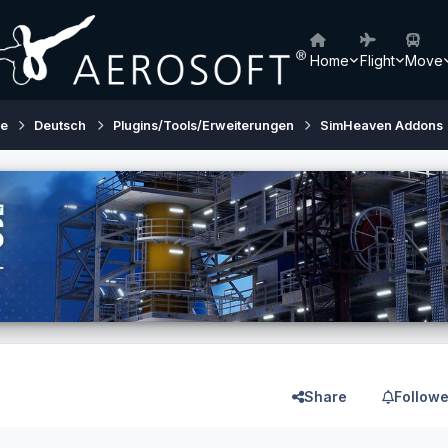
Home
Flight
Move
ne
Deutsch
Plugins/Tools/Erweiterungen
SimHeaven Addons
Share
Followe