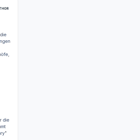
THOR
 die
ungen
höfe,
r die
mmt
ary"