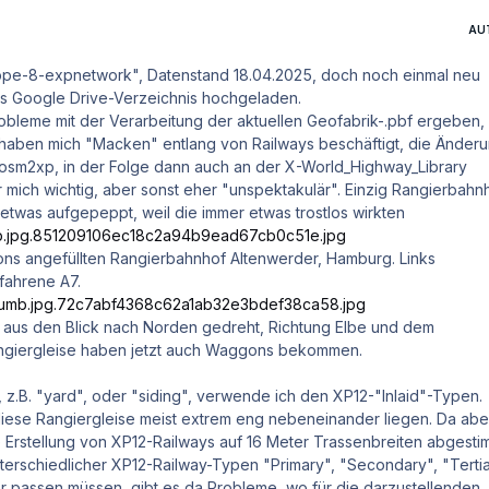
AU
ope-8-expnetwork", Datenstand 18.04.2025, doch noch einmal neu
s Google Drive-Verzeichnis hochgeladen.
robleme mit der Verarbeitung der aktuellen Geofabrik-.pbf ergeben,
 haben mich "Macken" entlang von Railways beschäftigt, die Änder
t osm2xp, in der Folge dann auch an der X-World_Highway_Library
 mich wichtig, aber sonst eher "unspektakulär". Einzig Rangierbahn
etwas aufgepeppt, weil die immer etwas trostlos wirkten
ons angefüllten Rangierbahnhof Altenwerder, Hamburg. Links
fahrene A7.
e aus den Blick nach Norden gedreht, Richtung Elbe und dem
angiergleise haben jetzt auch Waggons bekommen.
 z.B. "yard", oder "siding", verwende ich den XP12-"Inlaid"-Typen.
 diese Rangiergleise meist extrem eng nebeneinander liegen. Da abe
e Erstellung von XP12-Railways auf 16 Meter Trassenbreiten abgesti
terschiedlicher XP12-Railway-Typen "Primary", "Secondary", "Terti
er passen müssen, gibt es da Probleme, wo für die darzustellenden