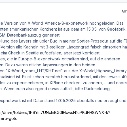
AU
ue Version von X-World_America-8-expnetwork hochgeladen. Das
ten amerikanischen Kontinent ist aus dem am 15.05. von Geofabrik 
OSM-Datenbankauszug generiert.
tellung des Layers ein übler Bug in meiner Sortier-Prozedur auf die 
-Version alle Kacheln mit 3-stelligen Längengrad falsch einsortiert hat.
beim Check in Seattle aufgefallen, aber jetzt korrigiert.
res, die in Europe-8-expnetwork enthalten sind, auf die anderen
en. Dazu waren etliche Anpassungen in den beiden
ften "X-World_roads_LHT/RHT.net" aus der X-World_Highway_Library
alisiert ist. Es ist schon ziemlich herausfordernd, mit den jeweils 4
iles zu experimentieren, in XPlane checken, zu ändern, ... und dabei
en. Wenn euch also irgend etwas auffällt, bitte Rückmeldung.
expnetwork ist mit Datenstand 17.05.2025 ebenfalls neu erzeugt und
.com/drive/folders/1P9Ym7UNclnBG0lHcwsN1uPKdFH8WNX-k?
ero-goto