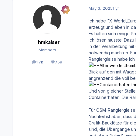
May 3, 2025
1 yr
Ich habe "X-World_Eur
erzeugt und eben in da
Es hatten sich einige P
ich lösen musste. Dazu
hmkaiser
in der Verarbeitung mi
Members
notwendig machten. Für
Rangiergleise habe ich 
1.7k
759
posts
Reputation
Blick auf den mit Wagg
angrenzend die voll be
Und von gleicher Stell
Containerhafen. Die R
Für OSM-Rangiergleise,
Nachteil ist aber, dass
Grafik-Bauklötze für di
sind, die Übergange un
und eben "Inlaid", imm