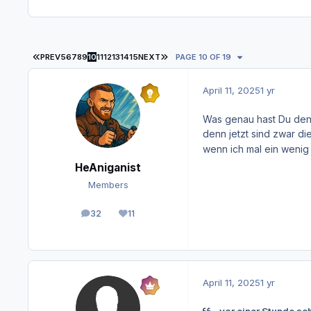
FIRST PAGE
LAST PAGE
PREV
5
6
7
8
9
10
11
12
13
14
15
NEXT
PAGE 10 OF 19
April 11, 2025
1 yr
Was genau hast Du denn
denn jetzt sind zwar d
wenn ich mal ein wenig 
HeAniganist
Members
32
11
posts
Reputation
April 11, 2025
1 yr