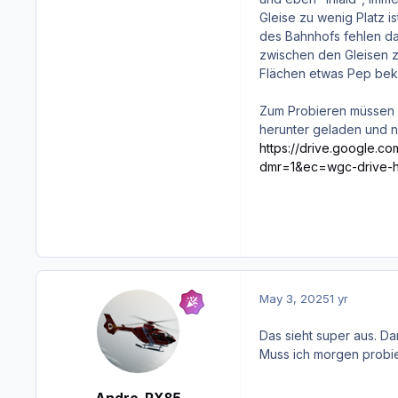
Gleise zu wenig Platz is
des Bahnhofs fehlen da
zwischen den Gleisen z
Flächen etwas Pep be
Zum Probieren müssen 
herunter geladen und
https://drive.google
dmr=1&ec=wgc-drive-h
May 3, 2025
1 yr
Das sieht super aus. D
Muss ich morgen probi