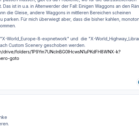
t. Das ist in u.a. in Altenwerder der Fall: Einigen Waggons an den Rä
nn die Gleise, andere Waggons in mittleren Bereichen scheinen
u parken. Für mich überwiegt aber, dass die bisher kahlen, monoto
kommen.
"X-World_Europe-8-expnetwork" und die "X-World_Highway_Libra
 nach Custom Scenery geschoben werden.
.com/drive/folders/1P9Ym7UNclnBG0lHcwsN1uPKdFH8WNX-k?
ero-goto
anke
eren.