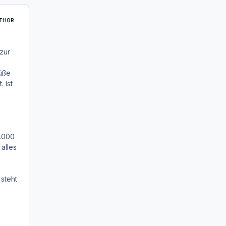
THOR
zur
Füße
 Ist
0.000
 alles
 steht