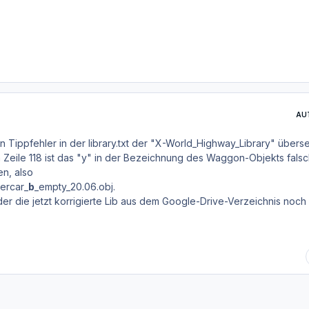
AU
en Tippfehler in der library.txt der "X-World_Highway_Library" übers
n Zeile 118 ist das "y" in der Bezeichnung des Waggon-Objekts falsc
en, also
nercar_
b
_empty_20.06.obj.
der die jetzt korrigierte Lib aus dem Google-Drive-Verzeichnis noch