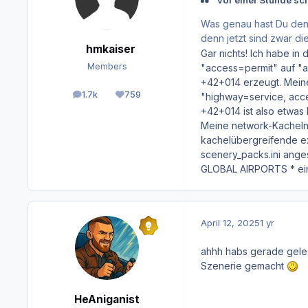
vor einer Stunde sc
Was genau hast Du denn
denn jetzt sind zwar d
hmkaiser
Gar nichts! Ich habe i
Members
"access=permit" auf "
+42+014 erzeugt. Meine
1.7k
759
"highway=service, acce
posts
Reputation
+42+014 ist also etwas k
Meine network-Kacheln
kachelübergreifende exc
scenery_packs.ini anges
GLOBAL AIRPORTS * ein
April 12, 2025
1 yr
ahhh habs gerade geles
Szenerie gemacht
HeAniganist