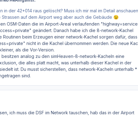
hrieb HeAniganist:
 in der 42+014 raus gelöscht? Muss ich mir mal im Detail anschauen
ie Strassen auf dem Airport weg aber auch die Gebäude
😉
n den OSM-Daten die im Airport-Areal verlaufenden "highway=servic
access=private" geändert. Danach habe ich die 8-network-Kachel
 Routinen beim Erzeugen einer network-Kachel sorgen dafür, dass
ss=private" nicht in die Kachel übernommen werden. Die neue Kac
leiner, als die Vor-Version.
 besitzen analog zu den simHeaven-8-network-Kacheln eine
lusion, die alles platt macht, was unterhalb dieser Kachel in der
iedelt ist. Du musst sicherstellen, dass network-Kacheln unterhalb *
getragen sind.
en, ich muss die DSF im Network tauschen, hab das in der Airport