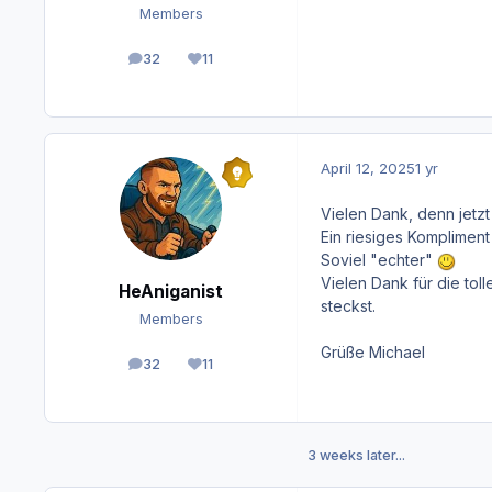
Members
32
11
posts
Reputation
April 12, 2025
1 yr
Vielen Dank, denn jetzt 
Ein riesiges Komplimen
Soviel "echter"
Vielen Dank für die tol
HeAniganist
steckst.
Members
Grüße Michael
32
11
posts
Reputation
3 weeks later...