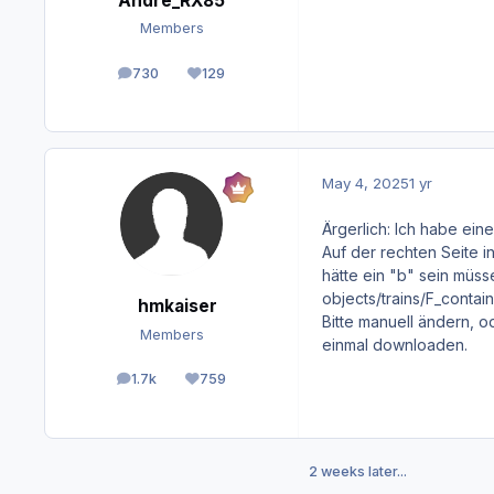
Andre_RX85
Members
730
129
posts
Reputation
May 4, 2025
1 yr
Ärgerlich: Ich habe ein
Auf der rechten Seite i
hätte ein "b" sein müss
objects/trains/F_contai
hmkaiser
Bitte manuell ändern, o
Members
einmal downloaden.
1.7k
759
posts
Reputation
2 weeks later...