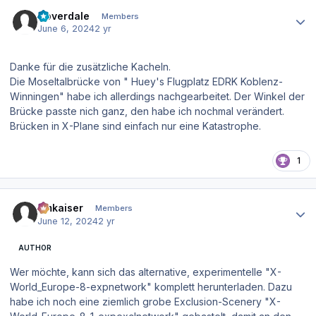
Author stats
Coverdale
Members
June 6, 2024
2 yr
Danke für die zusätzliche Kacheln.
Die Moseltalbrücke von " Huey's Flugplatz EDRK Koblenz-
Winningen" habe ich allerdings nachgearbeitet. Der Winkel der
Brücke passte nich ganz, den habe ich nochmal verändert.
Brücken in X-Plane sind einfach nur eine Katastrophe.
1
Author stats
hmkaiser
Members
June 12, 2024
2 yr
AUTHOR
Wer möchte, kann sich das alternative, experimentelle "X-
World_Europe-8-expnetwork" komplett herunterladen. Dazu
habe ich noch eine ziemlich grobe Exclusion-Scenery "X-