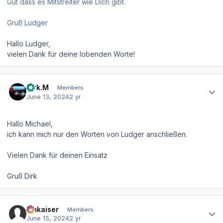
Gut dass es Mitstreiter wie Dich gibt.
Gruß Ludger
Hallo Ludger,
vielen Dank für deine lobenden Worte!
Author stats
Dirk.M
Members
June 13, 2024
2 yr
Hallo Michael,
ich kann mich nur den Worten von Ludger anschließen.
Vielen Dank für deinen Einsatz
Gruß Dirk
Author stats
hmkaiser
Members
June 15, 2024
2 yr