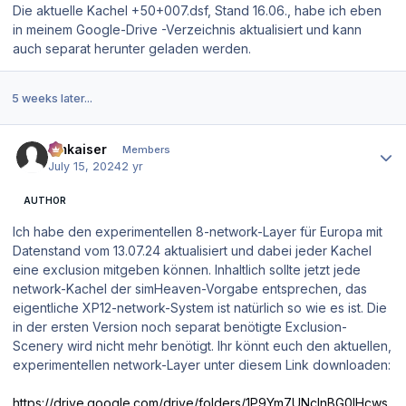
Die aktuelle Kachel +50+007.dsf, Stand 16.06., habe ich eben
in meinem Google-Drive -Verzeichnis aktualisiert und kann
auch separat herunter geladen werden.
5 weeks later...
Author stats
hmkaiser
Members
July 15, 2024
2 yr
AUTHOR
Ich habe den experimentellen 8-network-Layer für Europa mit
Datenstand vom 13.07.24 aktualisiert und dabei jeder Kachel
eine exclusion mitgeben können. Inhaltlich sollte jetzt jede
network-Kachel der simHeaven-Vorgabe entsprechen, das
eigentliche XP12-network-System ist natürlich so wie es ist. Die
in der ersten Version noch separat benötigte Exclusion-
Scenery wird nicht mehr benötigt. Ihr könnt euch den aktuellen,
experimentellen network-Layer unter diesem Link downloaden:
https://drive.google.com/drive/folders/1P9Ym7UNclnBG0lHcws