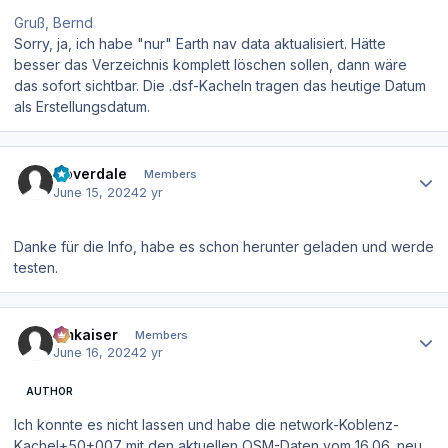
Gruß, Bernd
Sorry, ja, ich habe "nur" Earth nav data aktualisiert. Hätte
besser das Verzeichnis komplett löschen sollen, dann wäre
das sofort sichtbar. Die .dsf-Kacheln tragen das heutige Datum
als Erstellungsdatum.
Author stats
Coverdale
Members
June 15, 2024
2 yr
Danke für die Info, habe es schon herunter geladen und werde
testen.
Author stats
hmkaiser
Members
June 16, 2024
2 yr
AUTHOR
Ich konnte es nicht lassen und habe die network-Koblenz-
Kachel+50+007 mit den aktuellen OSM-Daten vom 16.06. neu