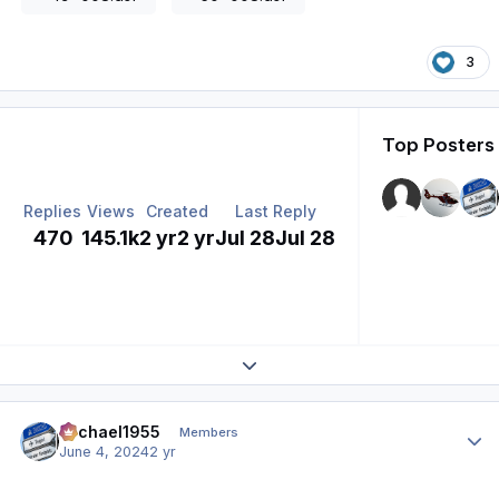
3
Top Posters 
Replies
Views
Created
Last Reply
470
145.1k
2 yr
2 yr
Jul 28
Jul 28
Expand topic overview
Author stats
Michael1955
Members
June 4, 2024
2 yr