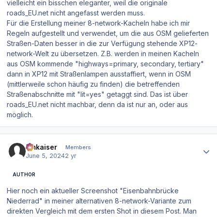
vielleicht ein bisschen eleganter, weil die originale
roads_EU.net nicht angefasst werden muss.
Für die Erstellung meiner 8-network-Kacheln habe ich mir
Regeln aufgestellt und verwendet, um die aus OSM gelieferten
Straßen-Daten besser in die zur Verfügung stehende XP12-
network-Welt zu übersetzen. Z.B. werden in meinen Kacheln
aus OSM kommende "highways=primary, secondary, tertiary"
dann in XP12 mit Straßenlampen ausstaffiert, wenn in OSM
(mittlerweile schon häufig zu finden) die betreffenden
Straßenabschnitte mit "lit=yes" getaggt sind. Das ist über
roads_EU.net nicht machbar, denn da ist nur an, oder aus
möglich.
Author stats
hmkaiser
Members
June 5, 2024
2 yr
AUTHOR
Hier noch ein aktueller Screenshot "Eisenbahnbrücke
Niederrad" in meiner alternativen 8-network-Variante zum
direkten Vergleich mit dem ersten Shot in diesem Post. Man