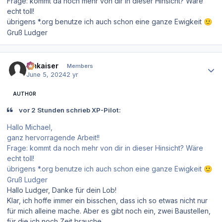
Frage: kommt da noch mehr von dir in dieser Hinsicht? Wäre
echt toll!
übrigens *.org benutze ich auch schon eine ganze Ewigkeit
🙂
Gruß Ludger
Author stats
hmkaiser
Members
June 5, 2024
2 yr
AUTHOR
vor 2 Stunden schrieb XP-Pilot:
Hallo Michael,
ganz hervorragende Arbeit!!
Frage: kommt da noch mehr von dir in dieser Hinsicht? Wäre
echt toll!
übrigens *.org benutze ich auch schon eine ganze Ewigkeit
🙂
Gruß Ludger
Hallo Ludger, Danke für dein Lob!
Klar, ich hoffe immer ein bisschen, dass ich so etwas nicht nur
für mich alleine mache. Aber es gibt noch ein, zwei Baustellen,
für die ich noch Zeit brauche.