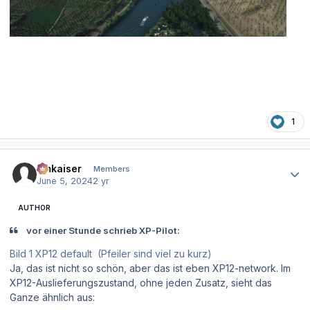
1
Author stats
hmkaiser
Members
June 5, 2024
2 yr
AUTHOR
vor einer Stunde schrieb XP-Pilot:
Bild 1 XP12 default (Pfeiler sind viel zu kurz)
Ja, das ist nicht so schön, aber das ist eben XP12-network. Im
XP12-Auslieferungszustand, ohne jeden Zusatz, sieht das
Ganze ähnlich aus: