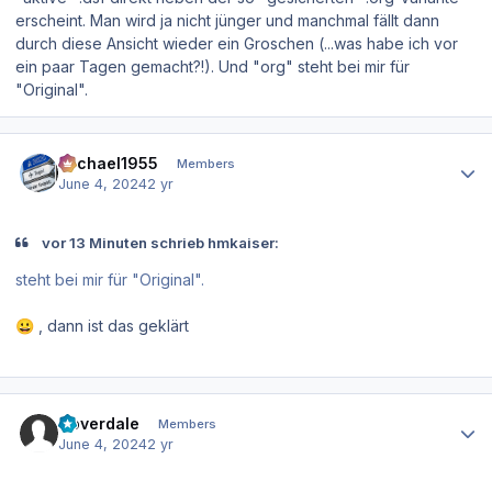
erscheint. Man wird ja nicht jünger und manchmal fällt dann
durch diese Ansicht wieder ein Groschen (...was habe ich vor
ein paar Tagen gemacht?!). Und "org" steht bei mir für
"Original".
Author stats
Michael1955
Members
June 4, 2024
2 yr
vor 13 Minuten schrieb hmkaiser:
steht bei mir für "Original".
, dann ist das geklärt
😀
Author stats
Coverdale
Members
June 4, 2024
2 yr