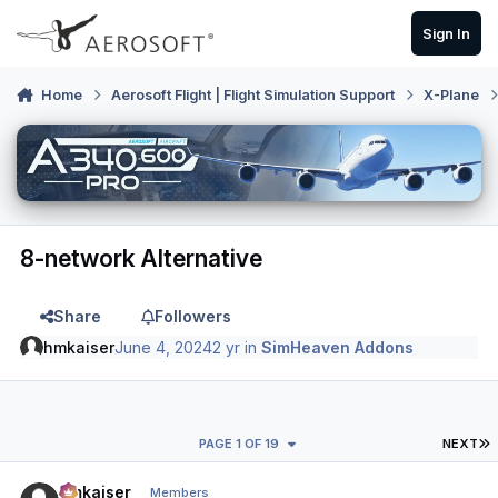
Skip to content
Sign In
Home
Aerosoft Flight | Flight Simulation Support
X-Plane
8-network Alternative
Share
Followers
hmkaiser
June 4, 2024
2 yr
in
SimHeaven Addons
L
PAGE 1 OF 19
NEXT
Author stats
hmkaiser
Members