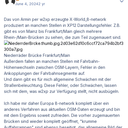
June 4, 2024
2 yr
Das von Armin per w2xp erzeugte X-World_8-network
produziert an manchen Stellen in XP12 Darstellungsfehler. Z.B.
gibt es von Mainz bis Frankfurt/Main gleich mehrere
Rhein-/Main-Brücken zu sehen, die zum Teil zugemauert sind.
Niederräder Brücke Frankfurt/Main
Außerdem fallen an manchen Stellen mit Fahrbahn-
Höhenwechseln zwischen OSM-Layern, Fehler in den
Ankopplungen der Fahrbahnsegmente auf.
Und dann gibt es für mich allgemeine Schwächen mit der
Straßenbeleuchtung. Diese Fehler, oder Schwächen, lassen
sich mit dem, was w2xp zur Verfügung stellt, nicht ausbügeln.
Ich habe mir daher Europa 8-network komplett über ein
anderes Verfahren aus aktuellen OSM-Daten erzeugt und bin
mit dem Ergebnis soweit zufrieden. Die vorher zugemauerten
Brücken sind wieder komplett geöffnet, "krumme
Auffahrrampen" sind ebenso beseitigt, das allgemeine Bild der