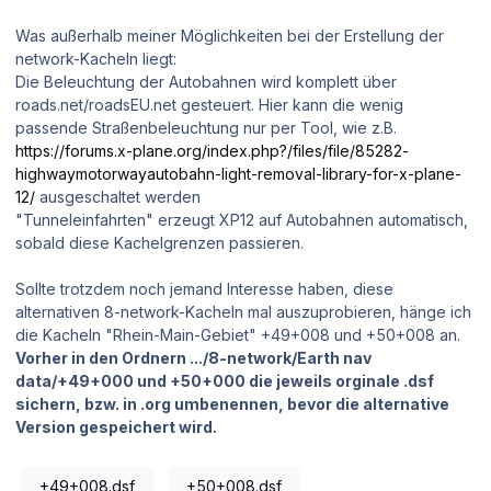
Was außerhalb meiner Möglichkeiten bei der Erstellung der
network-Kacheln liegt:
Die Beleuchtung der Autobahnen wird komplett über
roads.net/roadsEU.net gesteuert. Hier kann die wenig
passende Straßenbeleuchtung nur per Tool, wie z.B.
https://forums.x-plane.org/index.php?/files/file/85282-
highwaymotorwayautobahn-light-removal-library-for-x-plane-
12/
ausgeschaltet werden
"Tunneleinfahrten" erzeugt XP12 auf Autobahnen automatisch,
sobald diese Kachelgrenzen passieren.
Sollte trotzdem noch jemand Interesse haben, diese
alternativen 8-network-Kacheln mal auszuprobieren, hänge ich
die Kacheln "Rhein-Main-Gebiet" +49+008 und +50+008 an.
Vorher in den Ordnern .../8-network/Earth nav
data/+49+000 und +50+000 die jeweils orginale .dsf
sichern, bzw. in .org umbenennen, bevor die alternative
Version gespeichert wird.
+49+008.dsf
+50+008.dsf