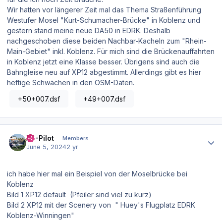
Wir hatten vor längerer Zeit mal das Thema Straßenführung
Westufer Mosel "Kurt-Schumacher-Brücke" in Koblenz und
gestern stand meine neue DA50 in EDRK. Deshalb
nachgeschoben diese beiden Nachbar-Kacheln zum "Rhein-
Main-Gebiet" inkl. Koblenz. Für mich sind die Brückenauffahrten
in Koblenz jetzt eine Klasse besser. Übrigens sind auch die
Bahngleise neu auf XP12 abgestimmt. Allerdings gibt es hier
heftige Schwächen in den OSM-Daten.
+50+007.dsf
+49+007.dsf
Author stats
XP-Pilot
Members
June 5, 2024
2 yr
ich habe hier mal ein Beispiel von der Moselbrücke bei
Koblenz
Bild 1 XP12 default (Pfeiler sind viel zu kurz)
Bild 2 XP12 mit der Scenery von " Huey's Flugplatz EDRK
Koblenz-Winningen"