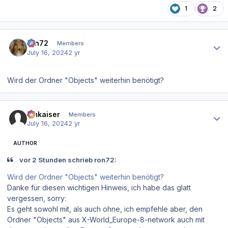
1
2
Author stats
ron72
Members
July 16, 2024
2 yr
Wird der Ordner "Objects" weiterhin benötigt?
Author stats
hmkaiser
Members
July 16, 2024
2 yr
AUTHOR
vor 2 Stunden schrieb ron72:
Wird der Ordner "Objects" weiterhin benötigt?
Danke für diesen wichtigen Hinweis, ich habe das glatt
vergessen, sorry:
Es geht sowohl mit, als auch ohne, ich empfehle aber, den
Ordner "Objects" aus X-World_Europe-8-network auch mit