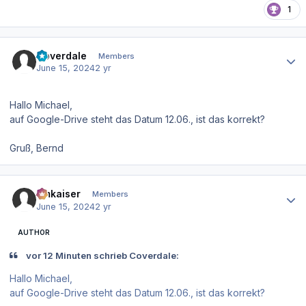
1
Author stats
Coverdale
Members
June 15, 2024
2 yr
Hallo Michael,
auf Google-Drive steht das Datum 12.06., ist das korrekt?
Gruß, Bernd
Author stats
hmkaiser
Members
June 15, 2024
2 yr
AUTHOR
vor 12 Minuten schrieb Coverdale:
Hallo Michael,
auf Google-Drive steht das Datum 12.06., ist das korrekt?