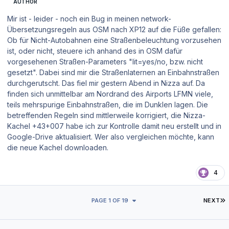
AUTHOR
Mir ist - leider - noch ein Bug in meinen network-
Übersetzungsregeln aus OSM nach XP12 auf die Füße gefallen:
Ob für Nicht-Autobahnen eine Straßenbeleuchtung vorzusehen
ist, oder nicht, steuere ich anhand des in OSM dafür
vorgesehenen Straßen-Parameters "lit=yes/no, bzw. nicht
gesetzt". Dabei sind mir die Straßenlaternen an Einbahnstraßen
durchgerutscht. Das fiel mir gestern Abend in Nizza auf. Da
finden sich unmittelbar am Nordrand des Airports LFMN viele,
teils mehrspurige Einbahnstraßen, die im Dunklen lagen. Die
betreffenden Regeln sind mittlerweile korrigiert, die Nizza-
Kachel +43+007 habe ich zur Kontrolle damit neu erstellt und in
Google-Drive aktualisiert. Wer also vergleichen möchte, kann
die neue Kachel downloaden.
4
L
PAGE 1 OF 19
NEXT