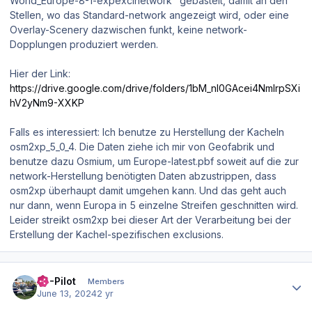
World_Europe-8-1-expexclnetwork" gebastelt, damit an den
Stellen, wo das Standard-network angezeigt wird, oder eine
Overlay-Scenery dazwischen funkt, keine network-
Dopplungen produziert werden.
Hier der Link:
https://drive.google.com/drive/folders/1bM_nI0GAcei4NmIrpSXi
hV2yNm9-XXKP
Falls es interessiert: Ich benutze zu Herstellung der Kacheln
osm2xp_5_0_4. Die Daten ziehe ich mir von Geofabrik und
benutze dazu Osmium, um Europe-latest.pbf soweit auf die zur
network-Herstellung benötigten Daten abzustrippen, dass
osm2xp überhaupt damit umgehen kann. Und das geht auch
nur dann, wenn Europa in 5 einzelne Streifen geschnitten wird.
Leider streikt osm2xp bei dieser Art der Verarbeitung bei der
Erstellung der Kachel-spezifischen exclusions.
Author stats
XP-Pilot
Members
June 13, 2024
2 yr