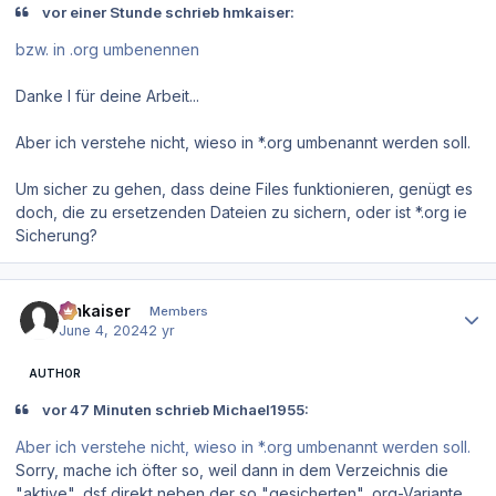
vor einer Stunde schrieb hmkaiser:
bzw. in .org umbenennen
Danke l für deine Arbeit...
Aber ich verstehe nicht, wieso in *.org umbenannt werden soll.
Um sicher zu gehen, dass deine Files funktionieren, genügt es
doch, die zu ersetzenden Dateien zu sichern, oder ist *.org ie
Sicherung?
Author stats
hmkaiser
Members
June 4, 2024
2 yr
AUTHOR
vor 47 Minuten schrieb Michael1955:
Aber ich verstehe nicht, wieso in *.org umbenannt werden soll.
Sorry, mache ich öfter so, weil dann in dem Verzeichnis die
"aktive" .dsf direkt neben der so "gesicherten" .org-Variante