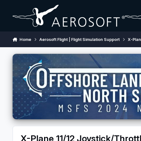
Skip to content
Home
Aerosoft Flight | Flight Simulation Support
X-Pla
X-Plane 11/12 Joystick/Throt