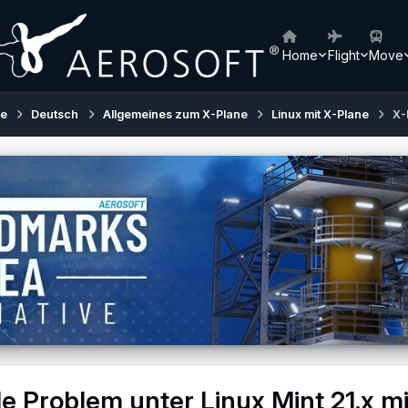
Home
Flight
Move
ne
Deutsch
Allgemeines zum X-Plane
Linux mit X-Plane
X-
tle Problem unter Linux Mint 21.x 