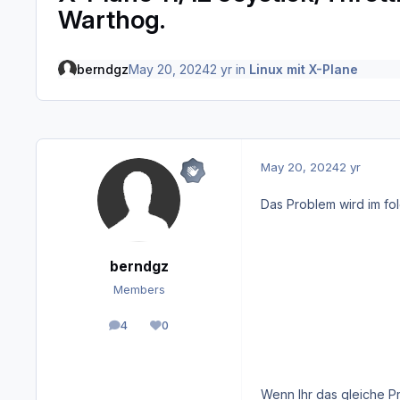
Warthog.
berndgz
May 20, 2024
2 yr
in
Linux mit X-Plane
May 20, 2024
2 yr
Das Problem wird im f
berndgz
Members
4
0
posts
Reputation
Wenn Ihr das gleiche P