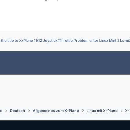
he title to
X-Plane 11/12 Joystick/Throttle Problem unter Linux Mint 21.x m
ne
Deutsch
Allgemeines zum X-Plane
Linux mit X-Plane
X-