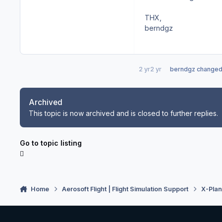
THX,
berndgz
2 yr
2 yr
berndgz
changed t
Archived
This topic is now archived and is closed to further replies.
Go to topic listing
Home
Aerosoft Flight | Flight Simulation Support
X-Pla