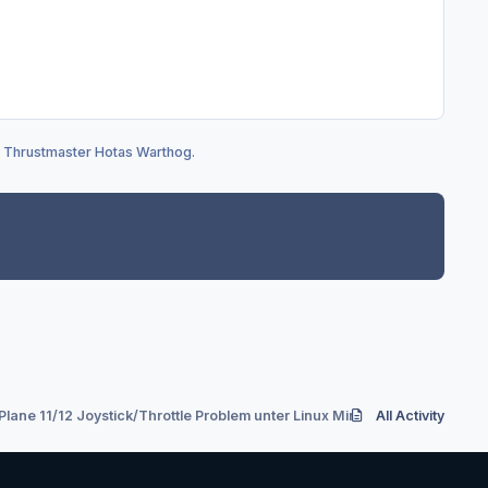
it Thrustmaster Hotas Warthog.
Plane 11/12 Joystick/Throttle Problem unter Linux Mint 21.x mit Thrustm
All Activity