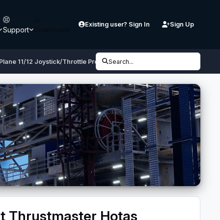
Existing user? Sign In
Sign Up
Support
Downloads
Plane 11/12 Joystick/Throttle Problem unter Linux Mint 21.x mit Thrustm
Search...
mit Thrustmaster Hotas