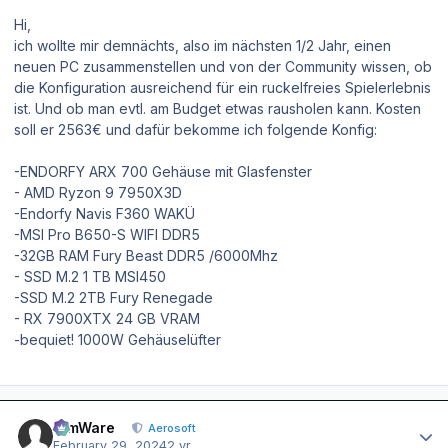
Hi,
ich wollte mir demnächts, also im nächsten 1/2 Jahr, einen
neuen PC zusammenstellen und von der Community wissen, ob
die Konfiguration ausreichend für ein ruckelfreies Spielerlebnis
ist. Und ob man evtl. am Budget etwas rausholen kann. Kosten
soll er 2563€ und dafür bekomme ich folgende Konfig:
-ENDORFY ARX 700 Gehäuse mit Glasfenster
- AMD Ryzon 9 7950X3D
-Endorfy Navis F360 WAKÜ
-MSI Pro B650-S WIFI DDR5
-32GB RAM Fury Beast DDR5 /6000Mhz
- SSD M.2 1 TB MSI450
-SSD M.2 2TB Fury Renegade
- RX 7900XTX 24 GB VRAM
-bequiet! 1000W Gehäuselüfter
Author stats
SimWare
Aerosoft
February 29, 2024
2 yr