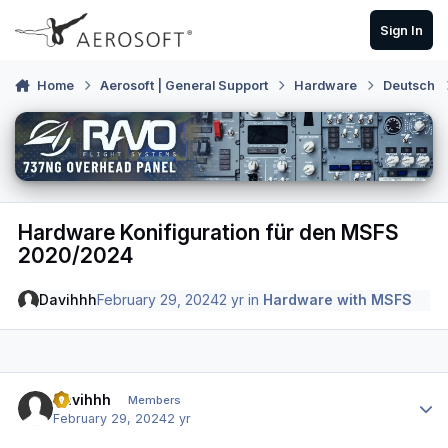
Skip to content
Sign In
Home
Aerosoft | General Support
Hardware
Deutsch
Hardware Konifiguration für den MSFS
2020/2024
Davihhh
February 29, 2024
2 yr
in
Hardware with MSFS
Author stats
Davihhh
Members
February 29, 2024
2 yr