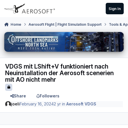
Skip to content
Sign In
Home
Aerosoft Flight | Flight Simulation Support
Tools & Ap
VDGS mit LShift+V funktioniert nach
Neuinstallation der Aerosoft scenerien
mit AO nicht mehr
Share
Followers
joeli
February 16, 2024
2 yr
in
Aerosoft VDGS
Author stats