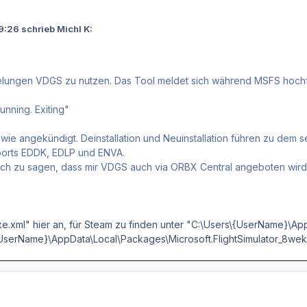
:26 schrieb Michl K:
t gelungen VDGS zu nutzen. Das Tool meldet sich während MSFS hoch
running. Exiting"
ie angekündigt. Deinstallation und Neuinstallation führen zu dem s
ports EDDK, EDLP und ENVA.
och zu sagen, dass mir VDGS auch via ORBX Central angeboten wird.
xe.xml" hier an, für Steam zu finden unter "C:\Users\{UserName}\Ap
\{UserName}\AppData\Local\Packages\Microsoft.FlightSimulator_8w