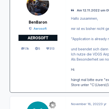
Am 12.11.2022 um 09
Hallo zusammen,
BenBaron
mir ist es bisher nich
Aerosoft
"Application is already 
1.1k
5
313
und beendet sich dann w
posts
Solutions
Reputation
Ich nutze die VDGS Air
Als Besonderheit sei n
Hi:
hängt mal bitte eure "e
Store unter "C:\Users
November 16, 2022
3 yr