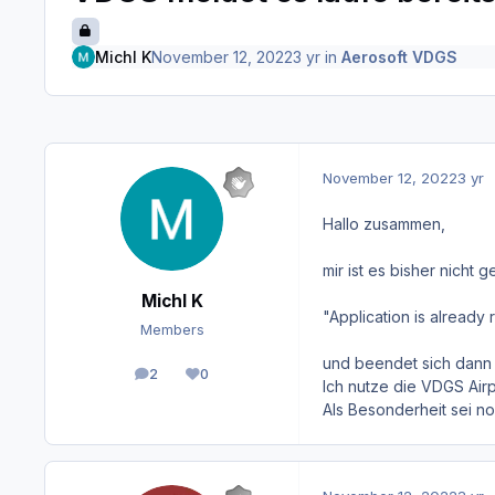
Michl K
November 12, 2022
3 yr
in
Aerosoft VDGS
November 12, 2022
3 yr
Hallo zusammen,
mir ist es bisher nich
Michl K
"Application is already 
Members
und beendet sich dann w
2
0
posts
Reputation
Ich nutze die VDGS Air
Als Besonderheit sei n