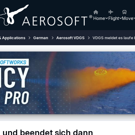
Home
Flight
Move
& Applications
German
Aerosoft VDGS
VDGS meldet es laufe 
s und beendet sich dann