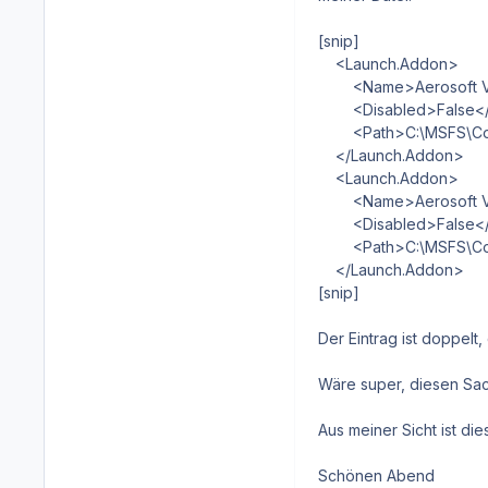
[snip]
<Launch.Addon>
<Name>Aerosoft VD
<Disabled>False</
<Path>C:\MSFS\Commun
</Launch.Addon>
<Launch.Addon>
<Name>Aerosoft VD
<Disabled>False</
<Path>C:\MSFS\Commun
</Launch.Addon>
[snip]
Der Eintrag ist doppelt,
Wäre super, diesen Sach
Aus meiner Sicht ist di
Schönen Abend