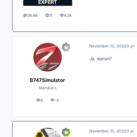
26.8k
11
4.2k
posts
Solutions
Reputation
November 13, 2022
3 yr
Ja, warum?
B747Simulator
Members
5
-3
posts
Reputation
November 15, 2022
3 yr