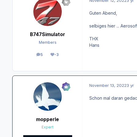
November 12, 2022
3 yr
Guten Abend,
selbiges hier ... Aerosof
B747Simulator
THX
Members
Hans
5
-3
posts
Reputation
November 13, 2022
3 yr
Schon mal daran gedac
mopperle
Expert