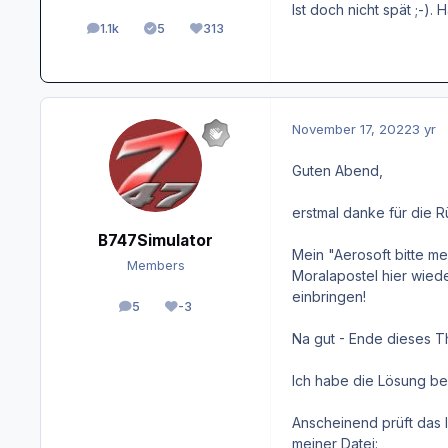
Ist doch nicht spät ;-).
1.1k
5
313
posts
Solutions
Reputation
November 17, 2022
3 yr
Guten Abend,
erstmal danke für die 
B747Simulator
Mein "Aerosoft bitte me
Members
Moralapostel hier wie
einbringen!
5
-3
posts
Reputation
Na gut - Ende dieses 
Ich habe die Lösung be
Anscheinend prüft das 
meiner Datei: