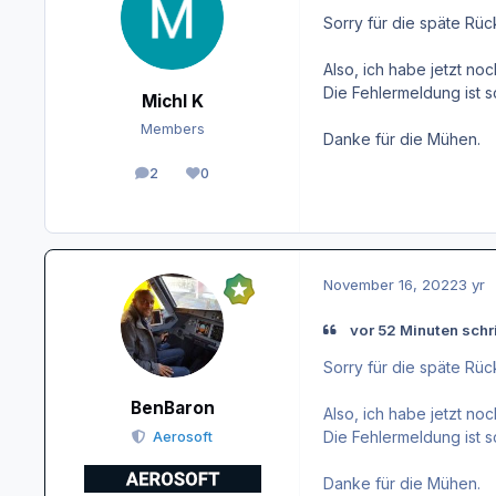
Sorry für die späte Rüc
Also, ich habe jetzt no
Die Fehlermeldung ist s
Michl K
Members
Danke für die Mühen.
2
0
posts
Reputation
November 16, 2022
3 yr
vor 52 Minuten schri
Sorry für die späte Rüc
BenBaron
Also, ich habe jetzt no
Die Fehlermeldung ist s
Aerosoft
Danke für die Mühen.