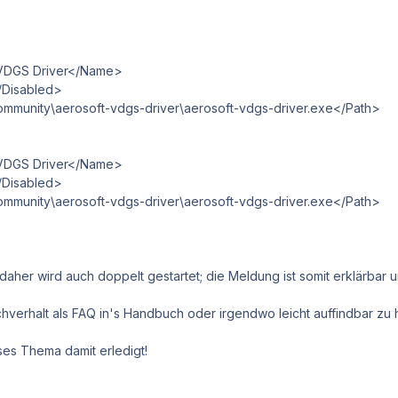
GS Driver</Name>
Disabled>
ity\aerosoft-vdgs-driver\aerosoft-vdgs-driver.exe</Path>
GS Driver</Name>
Disabled>
ity\aerosoft-vdgs-driver\aerosoft-vdgs-driver.exe</Path>
 daher wird auch doppelt gestartet; die Meldung ist somit erklärbar u
verhalt als FAQ in's Handbuch oder irgendwo leicht auffindbar zu h
eses Thema damit erledigt!