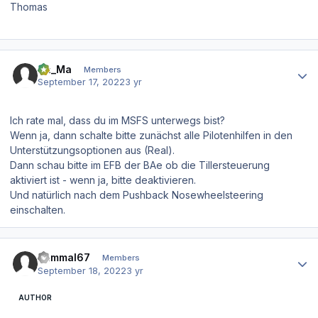
Thomas
Author stats
Ha_Ma
Members
September 17, 2022
3 yr
Ich rate mal, dass du im MSFS unterwegs bist?
Wenn ja, dann schalte bitte zunächst alle Pilotenhilfen in den
Unterstützungsoptionen aus (Real).
Dann schau bitte im EFB der BAe ob die Tillersteuerung
aktiviert ist - wenn ja, bitte deaktivieren.
Und natürlich nach dem Pushback Nosewheelsteering
einschalten.
Author stats
dammal67
Members
September 18, 2022
3 yr
AUTHOR