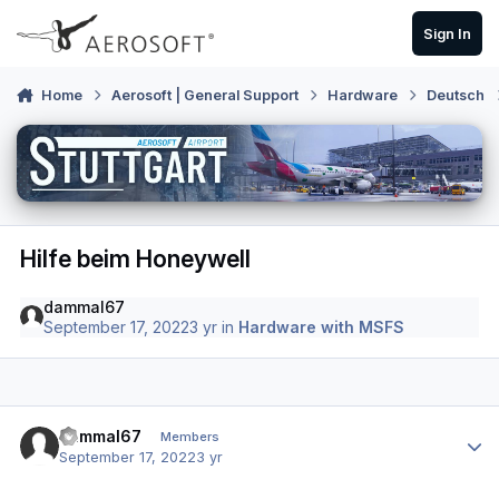
Skip to content
Sign In
Home
Aerosoft | General Support
Hardware
Deutsch
Hilfe beim Honeywell
dammal67
September 17, 2022
3 yr
in
Hardware with MSFS
Author stats
dammal67
Members
September 17, 2022
3 yr