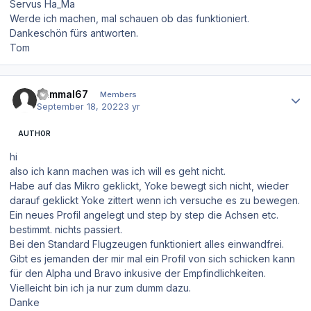
Servus Ha_Ma
Werde ich machen, mal schauen ob das funktioniert.
Dankeschön fürs antworten.
Tom
Author stats
dammal67
Members
September 18, 2022
3 yr
AUTHOR
hi
also ich kann machen was ich will es geht nicht.
Habe auf das Mikro geklickt, Yoke bewegt sich nicht, wieder
darauf geklickt Yoke zittert wenn ich versuche es zu bewegen.
Ein neues Profil angelegt und step by step die Achsen etc.
bestimmt. nichts passiert.
Bei den Standard Flugzeugen funktioniert alles einwandfrei.
Gibt es jemanden der mir mal ein Profil von sich schicken kann
für den Alpha und Bravo inkusive der Empfindlichkeiten.
Vielleicht bin ich ja nur zum dumm dazu.
Danke