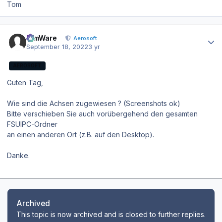
Tom
Author stats
SimWare
Aerosoft
September 18, 2022
3 yr
AEROSOFT
Guten Tag,
Wie sind die Achsen zugewiesen ? (Screenshots ok)
Bitte verschieben Sie auch vorübergehend den gesamten
FSUIPC-Ordner
an einen anderen Ort (z.B. auf den Desktop).
Danke.
Archived
This topic is now archived and is closed to further replies.