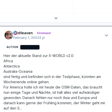
Expand topic overview
Author stats
simHeaven
Developer
February 1, 2023
3 yr
AUTHOR
DEVELOPER
Hier der aktuelle Stand zur X-WORLD v2.0:
Africa
Antarctica
Australia-Oceania
sind fertig und befinden sich in der Testphase, könnten am
Wochenende online gehen.
Für America holte ich mir heute die OSM-Daten, das braucht
nun einige Tage und Nächte, ist halt alles viel aufwändiger
geworden. Danach fehlen nur noch Asia und Europa und
danach kann gerne der Frühling kommen, der Winter geht mir
auf den S...