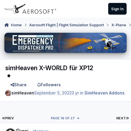
Skip to content
Sign In
Home
Aerosoft Flight | Flight Simulation Support
X-Plane
simHeaven X-WORLD für XP12
Share
Followers
simHeaven
September 5, 2022
3 yr
in
SimHeaven Addons
FIRST PAGE
L
PREV
PAGE 16 OF 27
NEXT
Author stats
Manni