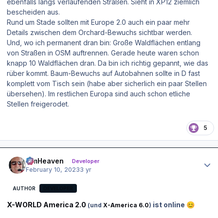
ebenfalls längs verlaufenden Straßen. Sieht in XP12 ziemlich
bescheiden aus.
Rund um Stade sollten mit Europe 2.0 auch ein paar mehr
Details zwischen dem Orchard-Bewuchs sichtbar werden.
Und, wo ich permanent dran bin: Große Waldflächen entlang
von Straßen in OSM auftrennen. Gerade heute waren schon
knapp 10 Waldflächen dran. Da bin ich richtig gepannt, wie das
rüber kommt. Baum-Bewuchs auf Autobahnen sollte in D fast
komplett vom Tisch sein (habe aber sicherlich ein paar Stellen
übersehen). Im restlichen Europa sind auch schon etliche
Stellen freigerodet.
5
Author stats
simHeaven
Developer
February 10, 2023
3 yr
AUTHOR
DEVELOPER
X-WORLD America 2.0
ist online
😊
(und
X-America 6.0
)