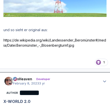
und so sieht er original aus:
https://de.wikipedia.org/wiki/Landessender_Beromünster#/med
ia/Datei:Beromünster_-_Blosenbergturm1.jpg
1
Author stats
simHeaven
Developer
February 8, 2023
3 yr
AUTHOR
DEVELOPER
X-WORLD 2.0