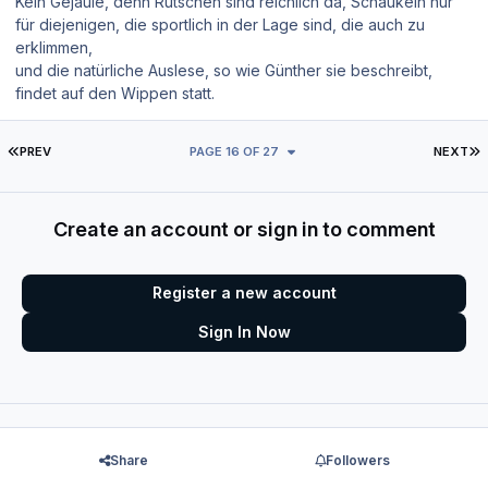
Kein Gejaule, denn Rutschen sind reichlich da, Schaukeln nur
für diejenigen, die sportlich in der Lage sind, die auch zu
erklimmen,
und die natürliche Auslese, so wie Günther sie beschreibt,
findet auf den Wippen statt.
FIRST PAGE
L
PREV
PAGE 16 OF 27
NEXT
Create an account or sign in to comment
Register a new account
Sign In Now
Share
Followers