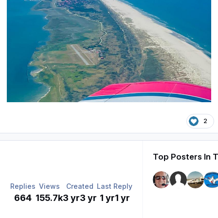
2
Top Posters In T
Replies
Views
Created
Last Reply
664
155.7k
3 yr
3 yr
1 yr
1 yr