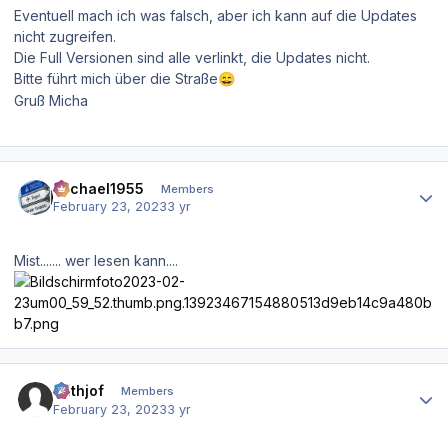
Eventuell mach ich was falsch, aber ich kann auf die Updates
nicht zugreifen.
Die Full Versionen sind alle verlinkt, die Updates nicht.
Bitte führt mich über die Straße
😄
Gruß Micha
Author stats
Michael1955
Members
February 23, 2023
3 yr
Mist....... wer lesen kann....
Author stats
Frithjof
Members
February 23, 2023
3 yr