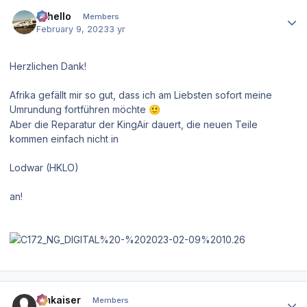
Author stats
Othello
Members
February 9, 2023
3 yr
Herzlichen Dank!
Afrika gefällt mir so gut, dass ich am Liebsten sofort meine
Umrundung fortführen möchte
🙂
Aber die Reparatur der KingAir dauert, die neuen Teile
kommen einfach nicht in
Lodwar (HKLO)
an!
Author stats
hmkaiser
Members