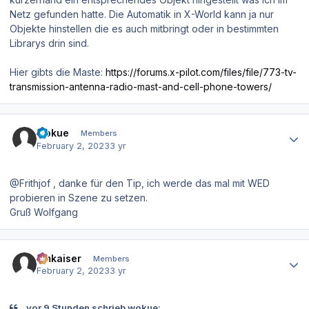
Netz gefunden hatte. Die Automatik in X-World kann ja nur
Objekte hinstellen die es auch mitbringt oder in bestimmten
Librarys drin sind.
Hier gibts die Maste:
https://forums.x-pilot.com/files/file/773-tv-
transmission-antenna-radio-mast-and-cell-phone-towers/
Author stats
wokue
Members
February 2, 2023
3 yr
@Frithjof , danke für den Tip, ich werde das mal mit WED
probieren in Szene zu setzen.
Gruß Wolfgang
Author stats
hmkaiser
Members
February 2, 2023
3 yr
vor 9 Stunden schrieb wokue: