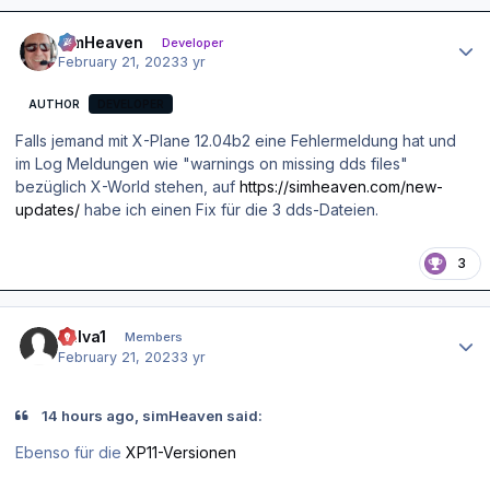
Author stats
simHeaven
Developer
February 21, 2023
3 yr
AUTHOR
DEVELOPER
Falls jemand mit X-Plane 12.04b2 eine Fehlermeldung hat und
im Log Meldungen wie "warnings on missing dds files"
bezüglich X-World stehen, auf
https://simheaven.com/new-
updates/
habe ich einen Fix für die 3 dds-Dateien.
3
Author stats
bulva1
Members
February 21, 2023
3 yr
14 hours ago, simHeaven said:
Ebenso für die
XP11-Versionen