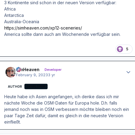
3 Kontinente sind schon in der neuen Version verfügbar:
Africa
Antarctica
Australia-Oceania
https://simheaven.com/xp12-sceneries/
America sollte dann auch am Wochenende verfügbar sein.
5
Author stats
simHeaven
Developer
February 9, 2023
3 yr
AUTHOR
DEVELOPER
Heute habe ich Asien angefangen, ich denke dass ich mir
nächste Woche die OSM-Daten für Europa hole. D.h. falls
jemand noch was in OSM verbessern möchte bleiben noch ein
paar Tage Zeit dafür, damit es gleich in die neueste Version
einfließt.