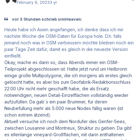
February 9, 2023
3 yr
vor 3 Stunden schrieb simHeaven:
Heute habe ich Asien angefangen, ich denke dass ich mir
nächste Woche die OSM-Daten für Europa hole. D.h. falls
jemand noch was in OSM verbessern möchte bleiben noch ein
paar Tage Zeit dafür, damit es gleich in die neueste Version
einfließt.
Okay, mache es dann so, dass Abends immer ein OSM-
Teilprojekt abgeschlossen ist. Hatte jetzt rund um Heilbronn
einige große Multipolygone, die ich morgens als erstes gleich
gelöscht hatte, es aber bis zum Geofabrik-Redaktionsschluss
22:00 Uhr nicht mehr geschafft habe, die als Ersatz
notwendigen, neuen Detail-Einzelflächen vollständig wieder
aufzufüllen. Da gab´s ein paar Brummer, für deren
Neubefüllung mehr als 5.000 neue Nodes fällig waren (ist
schon extrem ätzend).
Aktuell versuche ich noch dem Nordufer des Genfer-Sees,
zwischen Lousanne und Montreux, Struktur zu geben. Da gibt
es ellenlange vineyard-Großflächen, mit darin enthaltenen