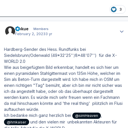
3
Author stats
wokue
Members
February 2, 2023
3 yr
Hardberg-Sender des Hess. Rundfunks bei
Siedelsbrunn/Odenwald (49*32'25''/8*48'07'') für die X-
WORLD 2.0
Wie aus beigefügtem Bild erkennbar, handelt es sich hier um
einen pyramidalen Stahlgittermast von 135m Höhe, welcher im
Sim als Beton-Turm dargestellt wird. Ich habe mich in OSM um
einen richtigen "Tag" bemüht, aber ich bin mir nicht sicher was
ich da angestellt habe, oder ob das überhaupt dargestellt
werden kann. Es würde mich sehr freuen wenn ein Fachmann
da mal hinschauen könnte and 'the real thing' plötzlich im Flusi
auftauchen würde.
Ich bedanke mich ganz herzlich bei
,
@simHeaven
und den vielen mir unbekannten Akteuren für
@hmkaiser