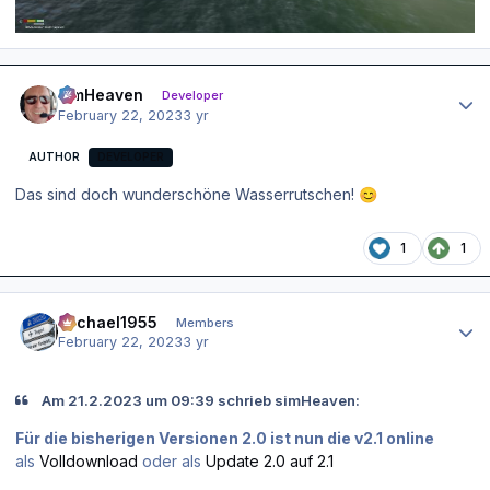
Author stats
simHeaven
Developer
February 22, 2023
3 yr
AUTHOR
DEVELOPER
Das sind doch wunderschöne Wasserrutschen!
😊
1
1
Author stats
Michael1955
Members
February 22, 2023
3 yr
Am 21.2.2023 um 09:39 schrieb simHeaven:
Für die bisherigen Versionen 2.0 ist nun die v2.1 online
als
Volldownload
oder als
Update 2.0 auf 2.1