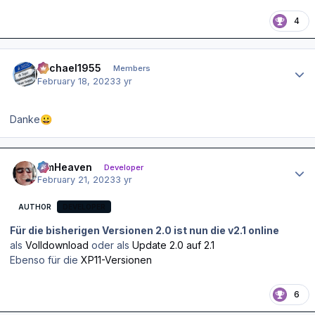
4
Author stats
Michael1955
Members
February 18, 2023
3 yr
Danke
😀
Author stats
simHeaven
Developer
February 21, 2023
3 yr
AUTHOR
DEVELOPER
Für die bisherigen Versionen 2.0 ist nun die v2.1 online
als
Volldownload
oder als
Update 2.0 auf 2.1
Ebenso für die
XP11-Versionen
6