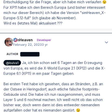
Entschuldigung für die Frage, aber ich habe mich verlaufen
😉
Für XP11 habe ich den Bereich Europa (und bisher interessiert
mich nur dieser Bereich) ich habe die Version "simHeaven_X-
Europe-5.12-full" (ich glaube ab November).
Wird es (letztes Mal) aktualisiert ???
Author stats
simHeaven
Developer
February 22, 2023
3 yr
AUTHOR
DEVELOPER
Ja, ich bin schon seit 6 Tagen an der Erzeugung
@bulva1
von Europa, es wird die X-World Europe 2.1 (XP12) und die X-
Europe 6.1 (XP11) in ein paar Tagen geben.
Bei ersten Test habe ich gesehen, dass an Stränden, z.B. an
der Ostsee in Heringsdorf, auch etliche falsche footprints-
Gebäude sind. Die habe ich nun rausgenommen, und muss
Layer 5 und 6 nochmal machen. Ich weiß nicht ob das schon
bisher war, doch wenn dann ist dies entweder niemandem
aufgefallen oder hat es niemanden gestört.
😉