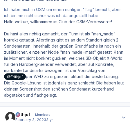
Ich habe mich in OSM um einen richtigen "Tag" bemüht, aber
ich bin mir nicht sicher was ich da angestellt habe,
Hallo wokue, willkommen im Club der OSM-Verbesserer!
Du hast alles richtig gemacht, der Turm ist als "man_made"
korrekt getaggt. Allerdings gibt es an dem Standort gleich 2
Sendemasten, innerhalb der großen Grundfläche ist noch ein
zusätzlicher, einzelner Node "man_made=mast" gesetzt. Kann
im Moment nicht konkret gucken, welches 3D-Objekt X-World
für den Hardberg-Sender verwendet, aber auf konkrete,
markante Landmarks bezogen, ist der Vorschlag von
per WED zu ergänzen, aktuell die beste Lösung.
@Frithjof
Die Google-Lösung ist jedenfalls ganz schlecht: Die haben laut
deinem Screenshot den schönen Sendemast kurzerhand
abgetakelt und flachgelegt.
Author stats
Frithjof
Members
February 3, 2023
3 yr