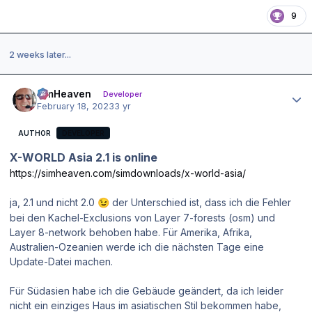
9
2 weeks later...
Author stats
simHeaven
Developer
February 18, 2023
3 yr
AUTHOR
DEVELOPER
X-WORLD Asia 2.1 is online
https://simheaven.com/simdownloads/x-world-asia/
ja, 2.1 und nicht 2.0
der Unterschied ist, dass ich die Fehler
😉
bei den Kachel-Exclusions von Layer 7-forests (osm) und
Layer 8-network behoben habe. Für Amerika, Afrika,
Australien-Ozeanien werde ich die nächsten Tage eine
Update-Datei machen.
Für Südasien habe ich die Gebäude geändert, da ich leider
nicht ein einziges Haus im asiatischen Stil bekommen habe,