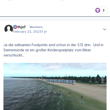
2
Author stats
Frithjof
Members
February 22, 2023
3 yr
Ja die seltsamen Footprints sind schon in der 5.12 drin. Und in
Swinemünde ist ein großer Kinderspielplatz vom Meer
verschluckt...