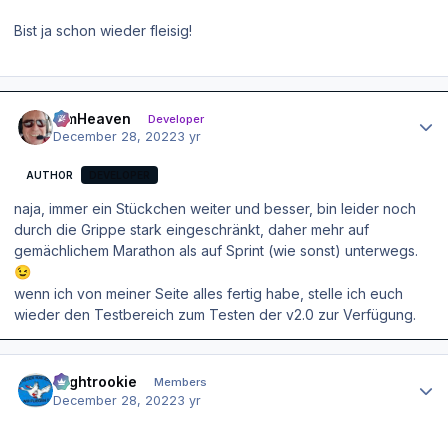
Bist ja schon wieder fleisig!
Author stats
simHeaven
Developer
December 28, 2022
3 yr
AUTHOR
DEVELOPER
naja, immer ein Stückchen weiter und besser, bin leider noch
durch die Grippe stark eingeschränkt, daher mehr auf
gemächlichem Marathon als auf Sprint (wie sonst) unterwegs.
😉
wenn ich von meiner Seite alles fertig habe, stelle ich euch
wieder den Testbereich zum Testen der v2.0 zur Verfügung.
Author stats
Flightrookie
Members
December 28, 2022
3 yr