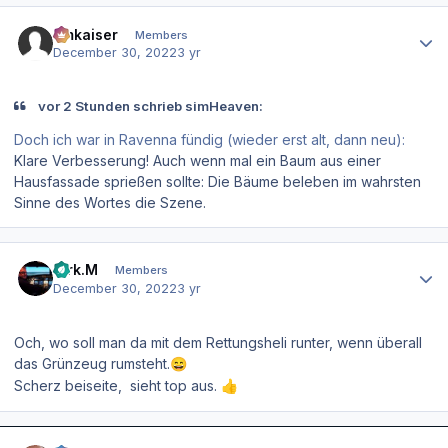
Author stats
hmkaiser
Members
December 30, 2022
3 yr
vor 2 Stunden schrieb simHeaven:
Doch ich war in Ravenna fündig (wieder erst alt, dann neu):
Klare Verbesserung! Auch wenn mal ein Baum aus einer
Hausfassade sprießen sollte: Die Bäume beleben im wahrsten
Sinne des Wortes die Szene.
Author stats
Dirk.M
Members
December 30, 2022
3 yr
Och, wo soll man da mit dem Rettungsheli runter, wenn überall
das Grünzeug rumsteht.
😄
Scherz beiseite, sieht top aus.
👍
Author stats