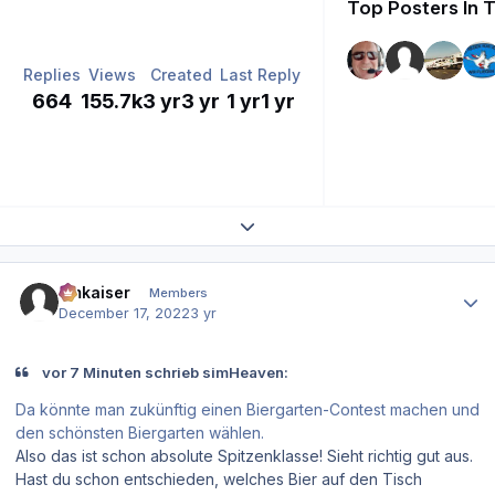
Top Posters In T
Replies
Views
Created
Last Reply
664
155.7k
3 yr
3 yr
1 yr
1 yr
Expand topic overview
Author stats
hmkaiser
Members
December 17, 2022
3 yr
vor 7 Minuten schrieb simHeaven:
Da könnte man zukünftig einen Biergarten-Contest machen und
den schönsten Biergarten wählen.
Also das ist schon absolute Spitzenklasse! Sieht richtig gut aus.
Hast du schon entschieden, welches Bier auf den Tisch