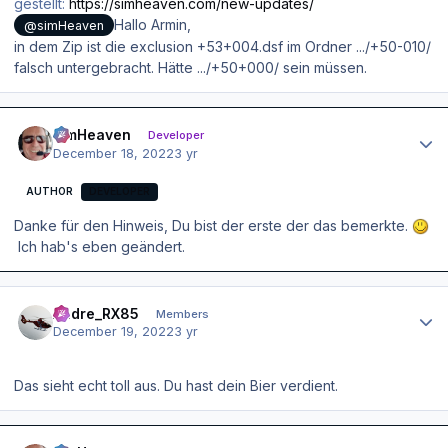
gestellt:
https://simheaven.com/new-updates/
Hallo Armin,
@simHeaven
in dem Zip ist die exclusion +53+004.dsf im Ordner .../+50-010/
falsch untergebracht. Hätte .../+50+000/ sein müssen.
Author stats
simHeaven
Developer
December 18, 2022
3 yr
AUTHOR
DEVELOPER
Danke für den Hinweis, Du bist der erste der das bemerkte.
Ich hab's eben geändert.
Author stats
Andre_RX85
Members
December 19, 2022
3 yr
Das sieht echt toll aus. Du hast dein Bier verdient.
Author stats