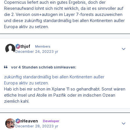
Copernicus liefert auch ein gutes Ergebnis, doch der
Riesenaufwand lohnt sich nicht wirklich, da ist es sinnvoller auf
die 2. Version osm+autogen im Layer 7-forests auszuweichen
und diese zukünftig standardmäßig bei allen Kontinenten außer
Europa aktiv zu setzen.
Author stats
Frithjof
Members
December 24, 2022
3 yr
vor 4 Stunden schrieb simHeaven:
zukünftig standardmäßig bei allen Kontinenten außer
Europa aktiv zu setzen.
Hab ich bei mir schon im Xplane 11 so gehandhabt. Sonst wären
etliche Insel und Atolle im Pazifik oder im indischen Ozean
ziemlich kahl.
Author stats
simHeaven
Developer
December 28, 2022
3 yr