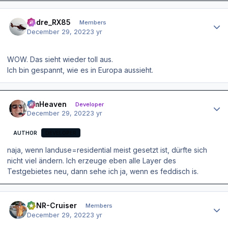
Author stats
Andre_RX85
Members
December 29, 2022
3 yr
WOW. Das sieht wieder toll aus.
Ich bin gespannt, wie es in Europa aussieht.
Author stats
simHeaven
Developer
December 29, 2022
3 yr
AUTHOR
DEVELOPER
naja, wenn landuse=residential meist gesetzt ist, dürfte sich
nicht viel ändern. Ich erzeuge eben alle Layer des
Testgebietes neu, dann sehe ich ja, wenn es feddisch is.
Author stats
EDNR-Cruiser
Members
December 29, 2022
3 yr