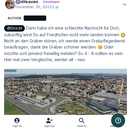
simHeaven
Developer
December 30, 2022
3 yr
AUTHOR
DEVELOPER
Dann habe ich eine schlechte Nachricht für Dich,
@Dirk.M
zukünftig wirst Du auf Friedhöfen nicht mehr landen können
Nicht an den Gräber stören, ich werde einen Grabpflegedienst
beauftragen, damit die Gräber schöner werden.
Oder
😊
möchte sich jemand freiwillig melden? So 4 - 8 sollten es sein.
Hier mal zwei Vergleiche, wieder alt - neu:
Sign In
Sign Up
Search
Menu