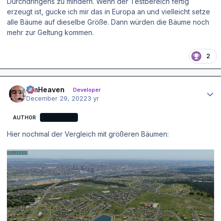
Durchdringens zu mindern. Wenn der Testbereich fertig
erzeugt ist, gucke ich mir das in Europa an und vielleicht setze
alle Bäume auf dieselbe Größe. Dann würden die Bäume noch
mehr zur Geltung kommen.
2
Author stats
simHeaven
Developer
December 29, 2022
3 yr
AUTHOR
DEVELOPER
Hier nochmal der Vergleich mit größeren Bäumen: