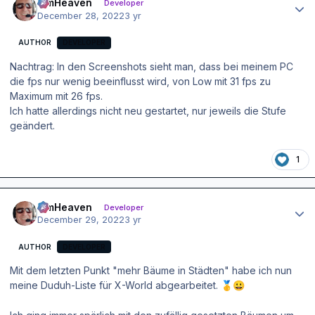
simHeaven
Developer
December 28, 2022
3 yr
AUTHOR
DEVELOPER
Nachtrag: In den Screenshots sieht man, dass bei meinem PC
die fps nur wenig beeinflusst wird, von Low mit 31 fps zu
Maximum mit 26 fps.
Ich hatte allerdings nicht neu gestartet, nur jeweils die Stufe
geändert.
1
Author stats
simHeaven
Developer
December 29, 2022
3 yr
AUTHOR
DEVELOPER
Mit dem letzten Punkt "mehr Bäume in Städten" habe ich nun
meine Duduh-Liste für X-World abgearbeitet.
🥇
😀