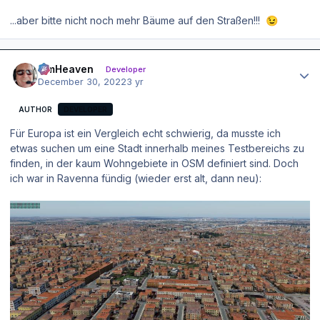
...aber bitte nicht noch mehr Bäume auf den Straßen!!!
😉
Author stats
simHeaven
Developer
December 30, 2022
3 yr
AUTHOR
DEVELOPER
Für Europa ist ein Vergleich echt schwierig, da musste ich
etwas suchen um eine Stadt innerhalb meines Testbereichs zu
finden, in der kaum Wohngebiete in OSM definiert sind. Doch
ich war in Ravenna fündig (wieder erst alt, dann neu):