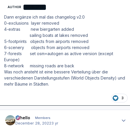
AUTHOR
DEVELOPER
Dann ergänze ich mal das changelog v2.0
0-exclusions layer removed
4-extras new biergarten added
sailing boats at lakes removed
5-footprints objects from airports removed
6-scenery objects from airports removed
7-forests set osm+autogen as active version (except
Europe)
8-network missing roads are back
Was noch ansteht ist eine bessere Verteilung über die
verschiedenen Darstellungsstufen (World Objects Density) und
mehr Bäume in Städten.
3
Author stats
Othello
Members
December 28, 2022
3 yr