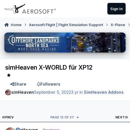
Skip to content
Sign In
Home
Aerosoft Flight | Flight Simulation Support
X-Plane
simHeaven X-WORLD für XP12
Share
Followers
simHeaven
September 5, 2022
3 yr
in
SimHeaven Addons
FIRST PAGE
L
PREV
PAGE 12 OF 27
NEXT
Author stats
simHeaven