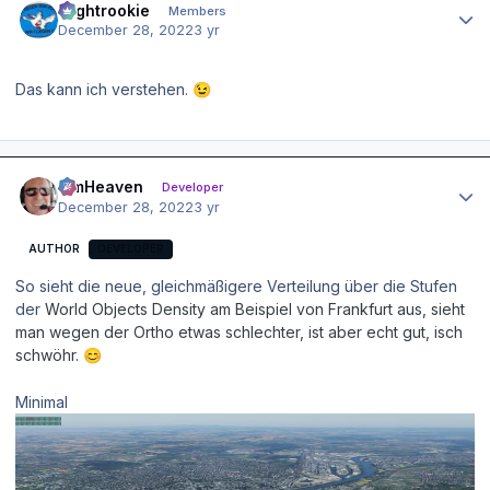
Flightrookie
Members
December 28, 2022
3 yr
Das kann ich verstehen.
😉
Author stats
simHeaven
Developer
December 28, 2022
3 yr
AUTHOR
DEVELOPER
So sieht die neue, gleichmäßigere Verteilung über die Stufen
der
World Objects Density am Beispiel von Frankfurt aus, sieht
man wegen der Ortho etwas schlechter, ist aber echt gut, isch
schwöhr.
😊
Minimal