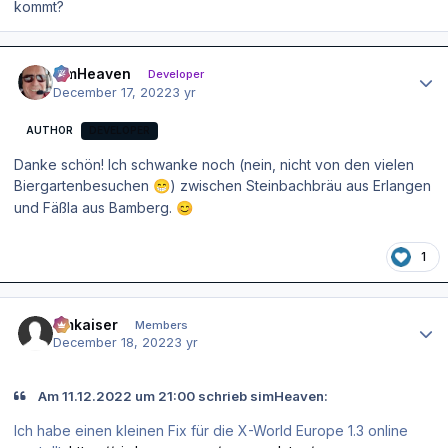
kommt?
Author stats
simHeaven
Developer
December 17, 2022
3 yr
AUTHOR
DEVELOPER
Danke schön! Ich schwanke noch (nein, nicht von den vielen
Biergartenbesuchen
) zwischen Steinbachbräu aus Erlangen
😁
und Fäßla aus Bamberg.
😊
1
Author stats
hmkaiser
Members
December 18, 2022
3 yr
Am 11.12.2022 um 21:00 schrieb simHeaven:
Ich habe einen kleinen Fix für die X-World Europe 1.3 online