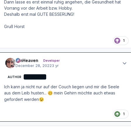
Dann lasse es erst einmal ruhig angehen, die Gesundheit hat
Vorrang vor der Arbeit bzw. Hobby.
Deshalb erst mal GUTE BESSERUNG!
Gruß Horst
1
Author stats
simHeaven
Developer
December 28, 2022
3 yr
AUTHOR
DEVELOPER
Ich kann ja nicht nur auf der Couch liegen und mir die Seele
aus dem Leib husten...
mein Gehirn möchte auch etwas
🥴
gefordert werden
😉
1
Author stats