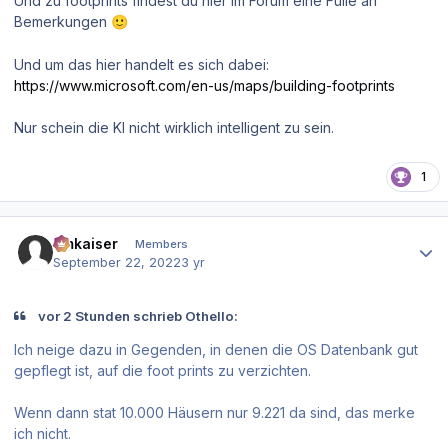
Und zu footprints findest du hier im Forum eine Fülle an
Bemerkungen
🙂
Und um das hier handelt es sich dabei:
https://www.microsoft.com/en-us/maps/building-footprints
Nur schein die KI nicht wirklich intelligent zu sein.
1
Author stats
hmkaiser
Members
September 22, 2022
3 yr
vor 2 Stunden schrieb Othello:
Ich neige dazu in Gegenden, in denen die OS Datenbank gut
gepflegt ist, auf die foot prints zu verzichten.
Wenn dann stat 10.000 Häusern nur 9.221 da sind, das merke
ich nicht.