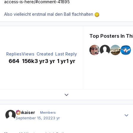
access-is-here/#comment-41895
Also vielleicht erstmal mal den Ball flachhalten
Top Posters In Th
Replies
Views
Created
Last Reply
664
156k
3 yr
3 yr
1 yr
1 yr
Expand topic overview
Author stats
hmkaiser
Members
September 15, 2022
3 yr