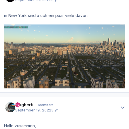
in New York sind a uch ein paar viele davon.
Author stats
Flugberti
Members
September 19, 2022
3 yr
Hallo zusammen,