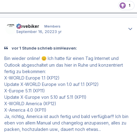
1
Author stats
stevebiker
Members
September 16, 2022
3 yr
vor 1 Stunde schrieb simHeaven:
Bin wieder online!
Ich hatte für einen Tag Internet und
😊
Outlook abgeschaltet um das hier in Ruhe und konzentriert
fertig zu bekommen:
X-WORLD Europe 1.1 (XP12)
Update X-WORLD Europe von 1.0 auf 1.1 (XP12)
X-Europe 5.11 (XP11)
Update X-Europe von 5.10 auf 5.11 (XP11)
X-WORLD America (XP12)
X-America 4.0 (XP11)
Ja, richtig, America ist auch fertig und bald verfügbar!!! Ich bin
eben von allem Manual und changelog anzupassen, alles zu
packen, hochzuladen usw., dauert noch etwas...