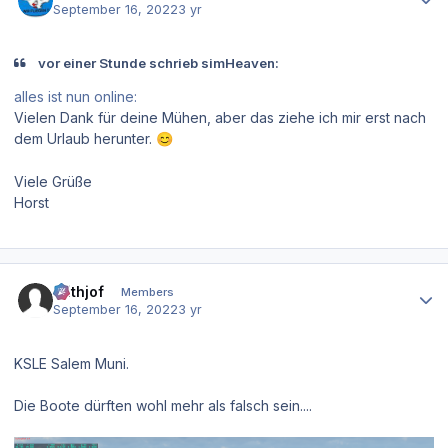
September 16, 2022
3 yr
vor einer Stunde schrieb simHeaven:
alles ist nun online:
Vielen Dank für deine Mühen, aber das ziehe ich mir erst nach
dem Urlaub herunter.
😊
Viele Grüße
Horst
Author stats
Frithjof
Members
September 16, 2022
3 yr
KSLE Salem Muni.
Die Boote dürften wohl mehr als falsch sein....