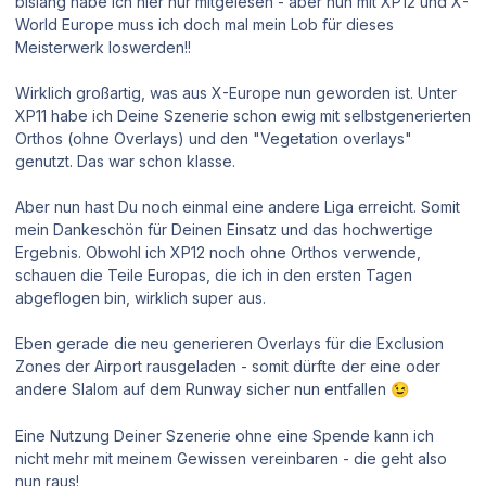
bislang habe ich hier nur mitgelesen - aber nun mit XP12 und X-
World Europe muss ich doch mal mein Lob für dieses
Meisterwerk loswerden!!
Wirklich großartig, was aus X-Europe nun geworden ist. Unter
XP11 habe ich Deine Szenerie schon ewig mit selbstgenerierten
Orthos (ohne Overlays) und den "Vegetation overlays"
genutzt. Das war schon klasse.
Aber nun hast Du noch einmal eine andere Liga erreicht. Somit
mein Dankeschön für Deinen Einsatz und das hochwertige
Ergebnis. Obwohl ich XP12 noch ohne Orthos verwende,
schauen die Teile Europas, die ich in den ersten Tagen
abgeflogen bin, wirklich super aus.
Eben gerade die neu generieren Overlays für die Exclusion
Zones der Airport rausgeladen - somit dürfte der eine oder
andere Slalom auf dem Runway sicher nun entfallen
😉
Eine Nutzung Deiner Szenerie ohne eine Spende kann ich
nicht mehr mit meinem Gewissen vereinbaren - die geht also
nun raus!