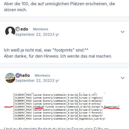
Aber die 100, die auf unmöglichen Plätzen erscheinen, die
stören mich.
Author stats
toledo
Members
September 22, 2022
3 yr
Ich weiß ja nicht mal, was "footprints" sind.^^
Aber danke, für den Hinweis. Ich werde das mal machen.
Author stats
Othello
Members
September 22, 2022
3 yr