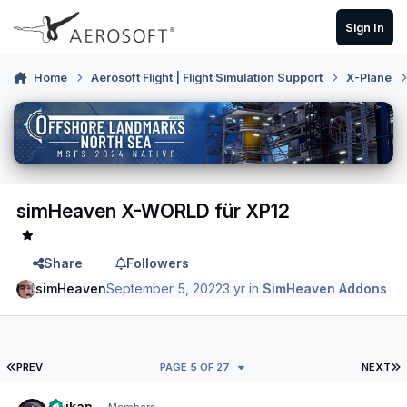
Skip to content
Sign In
Home
Aerosoft Flight | Flight Simulation Support
X-Plane
simHeaven X-WORLD für XP12
Share
Followers
simHeaven
September 5, 2022
3 yr
in
SimHeaven Addons
FIRST PAGE
L
PREV
PAGE 5 OF 27
NEXT
Author stats
Daikan