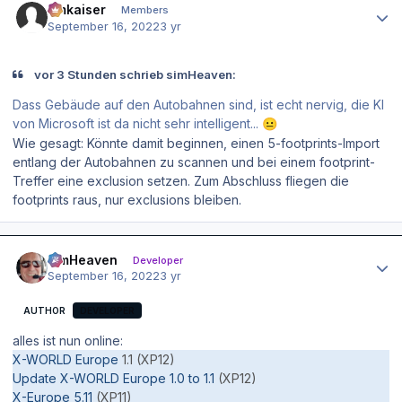
hmkaiser
Members
September 16, 2022
3 yr
vor 3 Stunden schrieb simHeaven:
Dass Gebäude auf den Autobahnen sind, ist echt nervig, die KI
von Microsoft ist da nicht sehr intelligent...
😐
Wie gesagt: Könnte damit beginnen, einen 5-footprints-Import
entlang der Autobahnen zu scannen und bei einem footprint-
Treffer eine exclusion setzen. Zum Abschluss fliegen die
footprints raus, nur exclusions bleiben.
Author stats
simHeaven
Developer
September 16, 2022
3 yr
AUTHOR
DEVELOPER
alles ist nun online:
X-WORLD Europe
1.1 (XP12)
Update X-WORLD Europe 1.0 to 1.1
(XP12)
X-Europe 5.11
(XP11)