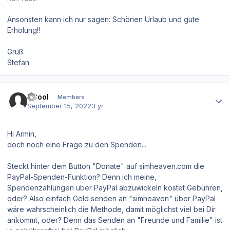
Ansonsten kann ich nur sagen: Schönen Urlaub und gute
Erholung!!
Gruß
Stefan
Author stats
JCool
Members
September 15, 2022
3 yr
Hi Armin,
doch noch eine Frage zu den Spenden...
Steckt hinter dem Button "Donate" auf simheaven.com die
PayPal-Spenden-Funktion? Denn ich meine,
Spendenzahlungen über PayPal abzuwickeln kostet Gebühren,
oder? Also einfach Geld senden an "simheaven" über PayPal
wäre wahrscheinlich die Methode, damit möglichst viel bei Dir
ankommt, oder? Denn das Senden an "Freunde und Familie" ist