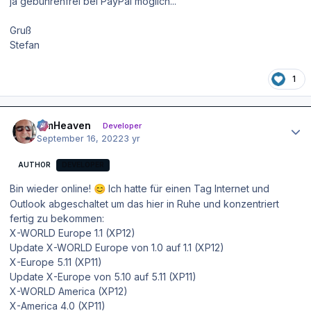
ja gebührenfrei bei PayPal möglich...
Gruß
Stefan
1
Author stats
simHeaven
Developer
September 16, 2022
3 yr
AUTHOR
DEVELOPER
Bin wieder online!
Ich hatte für einen Tag Internet und
😊
Outlook abgeschaltet um das hier in Ruhe und konzentriert
fertig zu bekommen:
X-WORLD Europe 1.1 (XP12)
Update X-WORLD Europe von 1.0 auf 1.1 (XP12)
X-Europe 5.11 (XP11)
Update X-Europe von 5.10 auf 5.11 (XP11)
X-WORLD America (XP12)
X-America 4.0 (XP11)