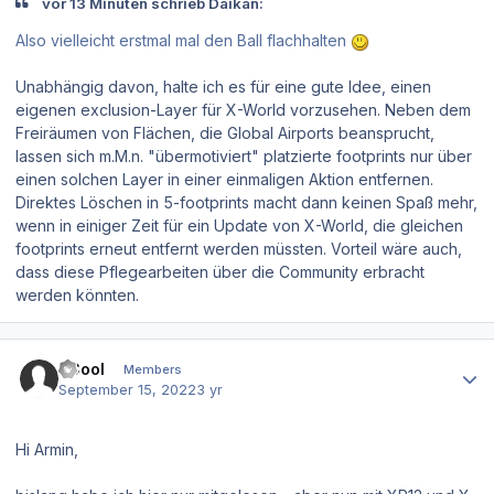
vor 13 Minuten schrieb Daikan:
Also vielleicht erstmal mal den Ball flachhalten
Unabhängig davon, halte ich es für eine gute Idee, einen
eigenen exclusion-Layer für X-World vorzusehen. Neben dem
Freiräumen von Flächen, die Global Airports beansprucht,
lassen sich m.M.n. "übermotiviert" platzierte footprints nur über
einen solchen Layer in einer einmaligen Aktion entfernen.
Direktes Löschen in 5-footprints macht dann keinen Spaß mehr,
wenn in einiger Zeit für ein Update von X-World, die gleichen
footprints erneut entfernt werden müssten. Vorteil wäre auch,
dass diese Pflegearbeiten über die Community erbracht
werden könnten.
Author stats
JCool
Members
September 15, 2022
3 yr
Hi Armin,