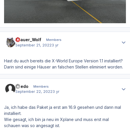
Author stats
Grauer_Wolf
Members
September 21, 2022
3 yr
Hast du auch bereits die X-World Europe Version 1.1 installiert?
Darin sind einige Häuser an falschen Stellen eliminiert worden.
Author stats
toledo
Members
September 22, 2022
3 yr
Ja, ich habe das Paket ja erst am 16.9 gesehen und dann mal
installiert.
Wie gesagt, ich bin ja neu im Xplane und muss erst mal
schauen was so angesagt ist.