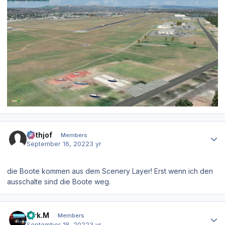
Author stats
Frithjof
Members
September 16, 2022
3 yr
die Boote kommen aus dem Scenery Layer! Erst wenn ich den
ausschalte sind die Boote weg.
Author stats
Dirk.M
Members
September 18, 2022
3 yr