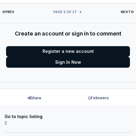
FIRST PAGE
L
PREV
PAGE 5 OF 27
NEXT
Create an account or sign in to comment
Register a new account
Sign In Now
Share
Followers
Go to topic listing