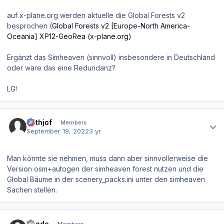
auf x-plane.org werden aktuelle die Global Forests v2
besprochen (
Global Forests v2 [Europe-North America-
Oceania] XP12-GeoRea (x-plane.org)
Ergänzt das Simheaven (sinnvoll) insbesondere in Deutschland
oder wäre das eine Redundanz?
LG!
Author stats
Frithjof
Members
September 19, 2022
3 yr
Man könnte sie nehmen, muss dann aber sinnvollerweise die
Version osm+autogen der simheaven forest nutzen und die
Global Bäume in der scenery_packs.ini unter den simheaven
Sachen stellen.
Author stats
toledo
Members