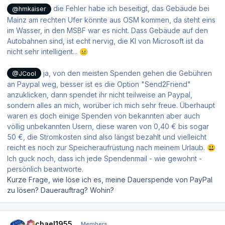
die Fehler habe ich beseitigt, das Gebäude bei
@hmkaiser
Mainz am rechten Ufer könnte aus OSM kommen, da steht eins
im Wasser, in den MSBF war es nicht. Dass Gebäude auf den
Autobahnen sind, ist echt nervig, die KI von Microsoft ist da
nicht sehr intelligent...
😐
ja, von den meisten Spenden gehen die Gebühren
@JCool
an Paypal weg, besser ist es die Option "Send2Friend"
anzuklicken, dann spendet ihr nicht teilweise an Paypal,
sondern alles an mich, worüber ich mich sehr freue. Überhaupt
waren es doch einige Spenden von bekannten aber auch
völlig unbekannten Usern, diese waren von 0,40 € bis sogar
50 €, die Stromkosten sind also längst bezahlt und vielleicht
reicht es noch zur Speicheraufrüstung nach meinem Urlaub.
😃
Ich guck noch, dass ich jede Spendenmail - wie gewohnt -
persönlich beantworte.
Kurze Frage, wie löse ich es, meine Dauerspende von PayPal
zu lösen? Dauerauftrag? Wohin?
Author stats
Michael1955
Members