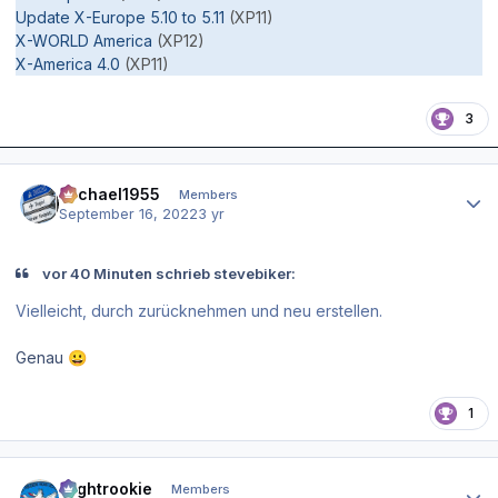
Update X-Europe 5.10 to 5.11
(XP11)
X-WORLD America
(XP12)
X-America 4.0
(XP11)
3
Author stats
Michael1955
Members
September 16, 2022
3 yr
vor 40 Minuten schrieb stevebiker:
Vielleicht, durch zurücknehmen und neu erstellen.
Genau
😀
1
Author stats
Flightrookie
Members