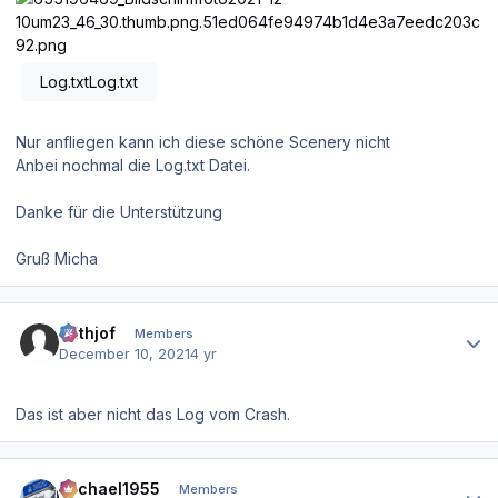
Log.txtLog.txt
Nur anfliegen kann ich diese schöne Scenery nicht
Anbei nochmal die Log.txt Datei.
Danke für die Unterstützung
Gruß Micha
Author stats
Frithjof
Members
December 10, 2021
4 yr
Das ist aber nicht das Log vom Crash.
Author stats
Michael1955
Members