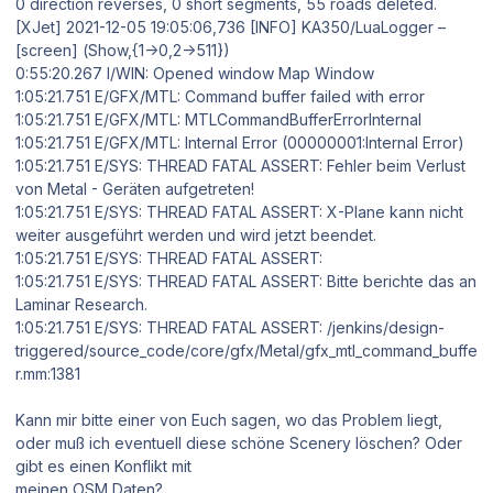
0 direction reverses, 0 short segments, 55 roads deleted.
[XJet] 2021-12-05 19:05:06,736 [INFO] KA350/LuaLogger –
[screen] (Show,{1->0,2->511})
0:55:20.267 I/WIN: Opened window Map Window
1:05:21.751 E/GFX/MTL: Command buffer failed with error
1:05:21.751 E/GFX/MTL: MTLCommandBufferErrorInternal
1:05:21.751 E/GFX/MTL: Internal Error (00000001:Internal Error)
1:05:21.751 E/SYS: THREAD FATAL ASSERT: Fehler beim Verlust
von Metal - Geräten aufgetreten!
1:05:21.751 E/SYS: THREAD FATAL ASSERT: X-Plane kann nicht
weiter ausgeführt werden und wird jetzt beendet.
1:05:21.751 E/SYS: THREAD FATAL ASSERT:
1:05:21.751 E/SYS: THREAD FATAL ASSERT: Bitte berichte das an
Laminar Research.
1:05:21.751 E/SYS: THREAD FATAL ASSERT: /jenkins/design-
triggered/source_code/core/gfx/Metal/gfx_mtl_command_buffe
r.mm:1381
Kann mir bitte einer von Euch sagen, wo das Problem liegt,
oder muß ich eventuell diese schöne Scenery löschen? Oder
gibt es einen Konflikt mit
meinen OSM Daten?