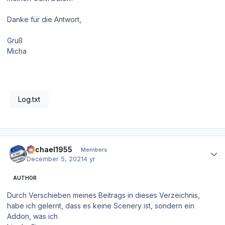
Danke für die Antwort,
Gruß
Micha
Log.txt
Author stats
Michael1955
Members
December 5, 2021
4 yr
AUTHOR
Durch Verschieben meines Beitrags in dieses Verzeichnis,
habe ich gelernt, dass es keine Scenery ist, sondern ein
Addon, was ich