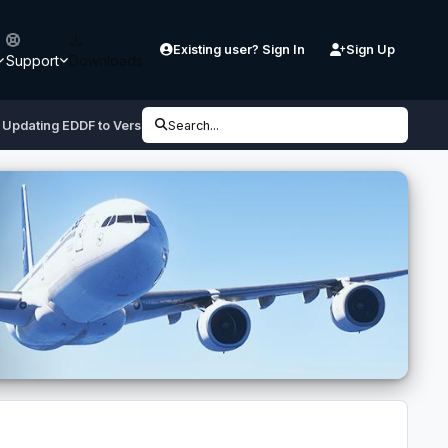
Existing user? Sign In
Sign Up
Support
Downloads
pdating EDDF to Version 1.2.1.1
Search...