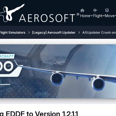
Home
Flight
Move
Flight Simulators
[Legacy] Aerosoft Updater
ASUpdater Crash on U
EDDF to Version 1.2.1.1