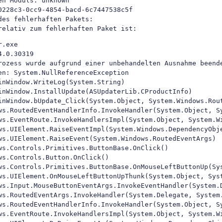
n Moduls: unknown

0228c3-0cc9-4854-bacd-6c7447538c5f

des fehlerhaften Pakets: 

relativ zum fehlerhaften Paket ist: 
.exe

.0.30319

rozess wurde aufgrund einer unbehandelten Ausnahme beende
en: System.NullReferenceException

inWindow.WriteLog(System.String)

inWindow.InstallUpdate(ASUpdaterLib.CProductInfo)

inWindow.bUpdate_Click(System.Object, System.Windows.Rout
ws.RoutedEventHandlerInfo.InvokeHandler(System.Object, Sy
ws.EventRoute.InvokeHandlersImpl(System.Object, System.Wi
ws.UIElement.RaiseEventImpl(System.Windows.DependencyObje
ws.UIElement.RaiseEvent(System.Windows.RoutedEventArgs)

ws.Controls.Primitives.ButtonBase.OnClick()

ws.Controls.Button.OnClick()

ws.Controls.Primitives.ButtonBase.OnMouseLeftButtonUp(Sys
ws.UIElement.OnMouseLeftButtonUpThunk(System.Object, Syst
ws.Input.MouseButtonEventArgs.InvokeEventHandler(System.D
ws.RoutedEventArgs.InvokeHandler(System.Delegate, System.
ws.RoutedEventHandlerInfo.InvokeHandler(System.Object, Sy
ws.EventRoute.InvokeHandlersImpl(System.Object, System.Wi