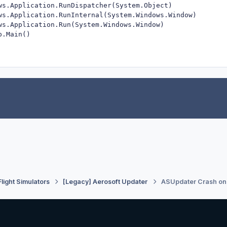
ws.Application.RunDispatcher(System.Object)

ws.Application.RunInternal(System.Windows.Window)

ws.Application.Run(System.Windows.Window)

Flight Simulators
[Legacy] Aerosoft Updater
ASUpdater Crash on U