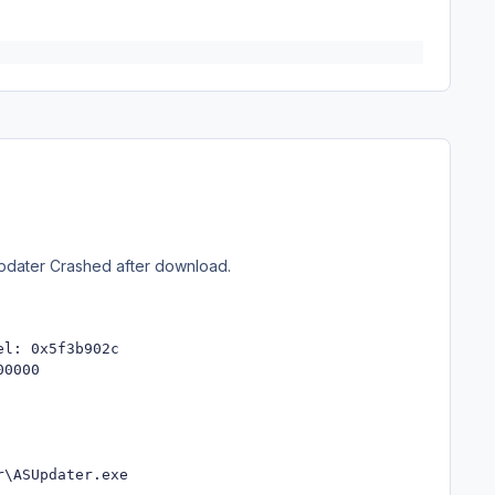
 Updater Crashed after download.
l: 0x5f3b902c

0000

\ASUpdater.exe
