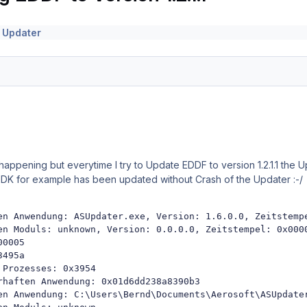
 Updater
s happening but everytime I try to Update EDDF to version 1.2.1.1 the
EDDK for example has been updated without Crash of the Updater
:-/
en Anwendung: ASUpdater.exe, Version: 1.6.0.0, Zeitstempe
en Moduls: unknown, Version: 0.0.0.0, Zeitstempel: 0x0000
0005

495a

Prozesses: 0x3954

rhaften Anwendung: 0x01d6dd238a8390b3

en Anwendung: C:\Users\Bernd\Documents\Aerosoft\ASUpdater