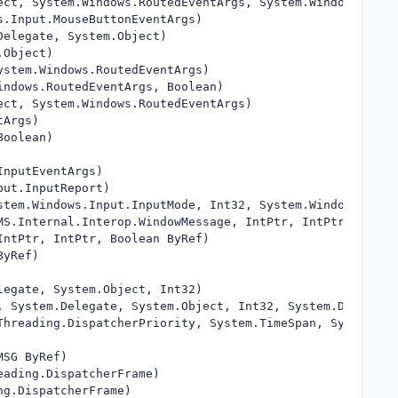
ct, System.Windows.RoutedEventArgs, System.Windows.Route
.Input.MouseButtonEventArgs)

elegate, System.Object)

Object)

stem.Windows.RoutedEventArgs)

ndows.RoutedEventArgs, Boolean)

ct, System.Windows.RoutedEventArgs)

Args)

oolean)

nputEventArgs)

ut.InputReport)

stem.Windows.Input.InputMode, Int32, System.Windows.Input
S.Internal.Interop.WindowMessage, IntPtr, IntPtr, Boolea
ntPtr, IntPtr, Boolean ByRef)

yRef)

egate, System.Object, Int32)

 System.Delegate, System.Object, Int32, System.Delegate)
Threading.DispatcherPriority, System.TimeSpan, System.Del
SG ByRef)

ading.DispatcherFrame)

g.DispatcherFrame)
