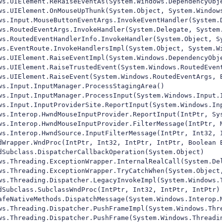
ws.UIElement.ReRaiseEventAs(System.Windows.DependencyObje
ws.UIElement.OnMouseUpThunk(System.Object, System.Windows
ws.Input.MouseButtonEventArgs.InvokeEventHandler(System.D
ws.RoutedEventArgs.InvokeHandler(System.Delegate, System.
ws.RoutedEventHandlerInfo.InvokeHandler(System.Object, Sy
ws.EventRoute.InvokeHandlersImpl(System.Object, System.Wi
ws.UIElement.RaiseEventImpl(System.Windows.DependencyObje
ws.UIElement.RaiseTrustedEvent(System.Windows.RoutedEvent
ws.UIElement.RaiseEvent(System.Windows.RoutedEventArgs, B
ws.Input.InputManager.ProcessStagingArea()

ws.Input.InputManager.ProcessInput(System.Windows.Input.I
ws.Input.InputProviderSite.ReportInput(System.Windows.Inp
ws.Interop.HwndMouseInputProvider.ReportInput(IntPtr, Sy
ws.Interop.HwndMouseInputProvider.FilterMessage(IntPtr, M
ws.Interop.HwndSource.InputFilterMessage(IntPtr, Int32, I
dWrapper.WndProc(IntPtr, Int32, IntPtr, IntPtr, Boolean B
dSubclass.DispatcherCallbackOperation(System.Object)

ws.Threading.ExceptionWrapper.InternalRealCall(System.Del
ws.Threading.ExceptionWrapper.TryCatchWhen(System.Object,
ws.Threading.Dispatcher.LegacyInvokeImpl(System.Windows.
dSubclass.SubclassWndProc(IntPtr, Int32, IntPtr, IntPtr)

afeNativeMethods.DispatchMessage(System.Windows.Interop.M
ws.Threading.Dispatcher.PushFrameImpl(System.Windows.Thre
ws.Threading.Dispatcher.PushFrame(System.Windows.Threadin