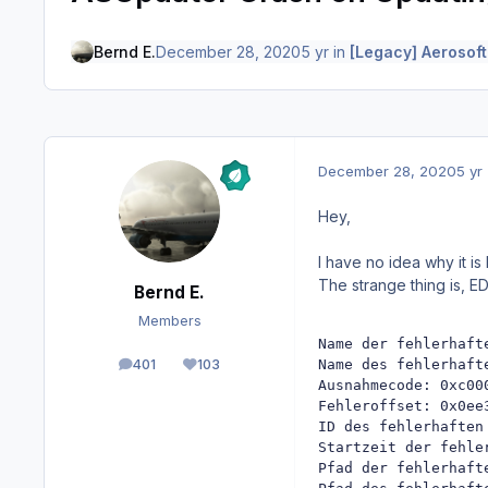
Bernd E.
December 28, 2020
5 yr
in
[Legacy] Aerosoft
December 28, 2020
5 yr
Hey,
I have no idea why it i
The strange thing is, 
Bernd E.
Members
Name der fehlerhaft
Name des fehlerhaft
401
103
posts
Reputation
Ausnahmecode: 0xc000
Fehleroffset: 0x0ee3
ID des fehlerhaften 
Startzeit der fehle
Pfad der fehlerhaft