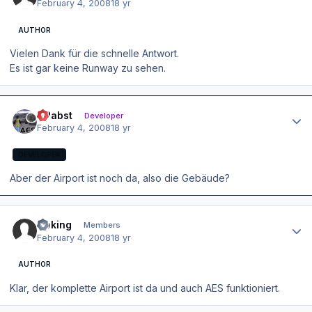
February 4, 2008
18 yr
AUTHOR
Vielen Dank für die schnelle Antwort.
Es ist gar keine Runway zu sehen.
Author stats
OPabst
Developer
February 4, 2008
18 yr
DEVELOPER
Aber der Airport ist noch da, also die Gebäude?
Author stats
Goking
Members
February 4, 2008
18 yr
AUTHOR
Klar, der komplette Airport ist da und auch AES funktioniert.