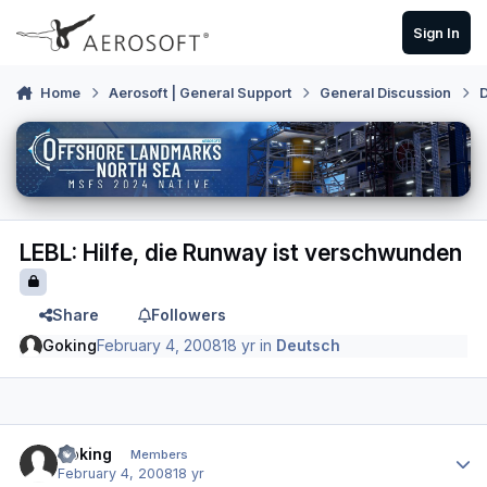
Skip to content
Sign In
Home
Aerosoft | General Support
General Discussion
LEBL: Hilfe, die Runway ist verschwunden
Share
Followers
Goking
February 4, 2008
18 yr
in
Deutsch
Author stats
Goking
Members
February 4, 2008
18 yr