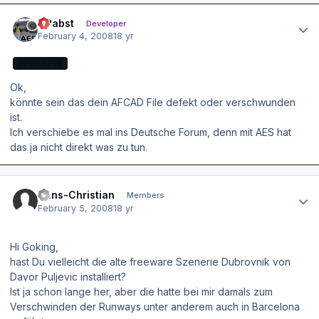
Author stats
OPabst
Developer
February 4, 2008
18 yr
DEVELOPER
Ok,
könnte sein das dein AFCAD File defekt oder verschwunden
ist.
Ich verschiebe es mal ins Deutsche Forum, denn mit AES hat
das ja nicht direkt was zu tun.
Author stats
Hans-Christian
Members
February 5, 2008
18 yr
Hi Goking,
hast Du vielleicht die alte freeware Szenerie Dubrovnik von
Davor Puljevic installiert?
Ist ja schon lange her, aber die hatte bei mir damals zum
Verschwinden der Runways unter anderem auch in Barcelona