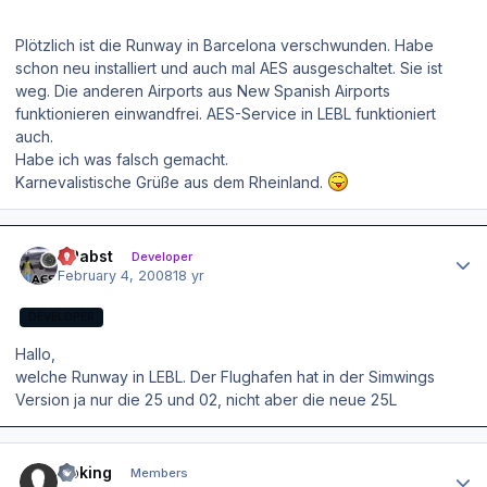
Plötzlich ist die Runway in Barcelona verschwunden. Habe
schon neu installiert und auch mal AES ausgeschaltet. Sie ist
weg. Die anderen Airports aus New Spanish Airports
funktionieren einwandfrei. AES-Service in LEBL funktioniert
auch.
Habe ich was falsch gemacht.
Karnevalistische Grüße aus dem Rheinland.
Author stats
OPabst
Developer
February 4, 2008
18 yr
DEVELOPER
Hallo,
welche Runway in LEBL. Der Flughafen hat in der Simwings
Version ja nur die 25 und 02, nicht aber die neue 25L
Author stats
Goking
Members