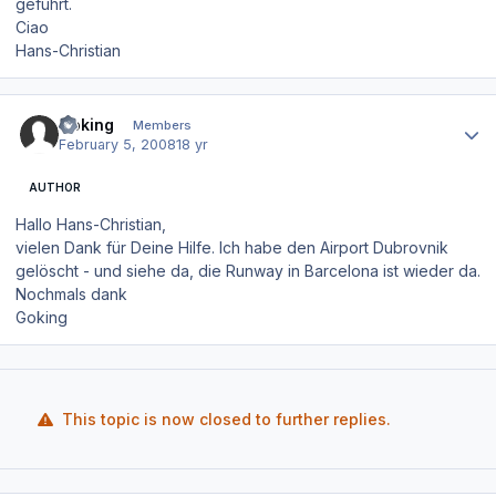
geführt.
Ciao
Hans-Christian
Author stats
Goking
Members
February 5, 2008
18 yr
AUTHOR
Hallo Hans-Christian,
vielen Dank für Deine Hilfe. Ich habe den Airport Dubrovnik
gelöscht - und siehe da, die Runway in Barcelona ist wieder da.
Nochmals dank
Goking
This topic is now closed to further replies.