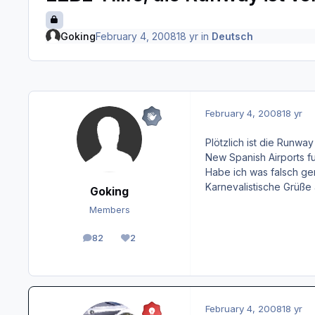
Goking
February 4, 2008
18 yr
in
Deutsch
February 4, 2008
18 yr
Plötzlich ist die Runwa
New Spanish Airports fu
Habe ich was falsch ge
Karnevalistische Grüße
Goking
Members
82
2
posts
Reputation
February 4, 2008
18 yr