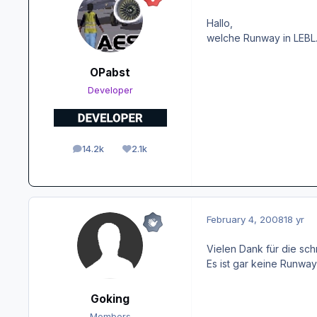
Hallo,
welche Runway in LEBL. 
OPabst
Developer
14.2k
2.1k
posts
Reputation
February 4, 2008
18 yr
Vielen Dank für die sch
Es ist gar keine Runwa
Goking
Members