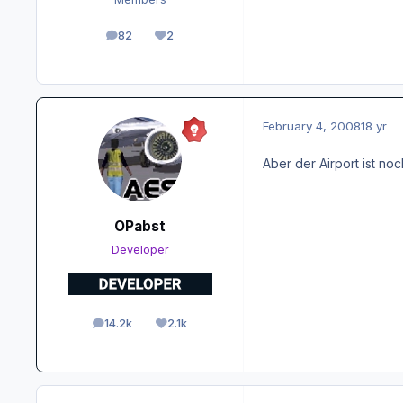
82
2
posts
Reputation
February 4, 2008
18 yr
Aber der Airport ist no
OPabst
Developer
14.2k
2.1k
posts
Reputation