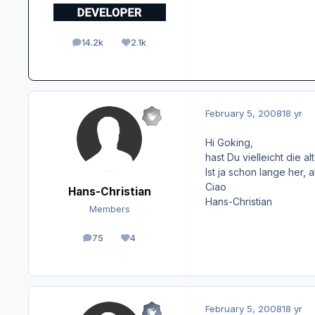
14.2k
2.1k
posts
Reputation
February 5, 2008
18 yr
Hi Goking,
hast Du vielleicht die a
Ist ja schon lange her
Ciao
Hans-Christian
Hans-Christian
Members
75
4
posts
Reputation
February 5, 2008
18 yr