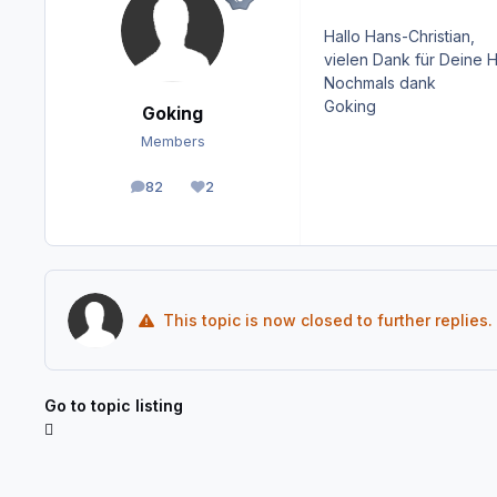
Hallo Hans-Christian,
vielen Dank für Deine H
Nochmals dank
Goking
Goking
Members
82
2
posts
Reputation
This topic is now closed to further replies.
Go to topic listing