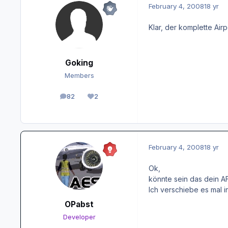
February 4, 2008
18 yr
Klar, der komplette Airp
Goking
Members
82
2
posts
Reputation
February 4, 2008
18 yr
Ok,
könnte sein das dein A
Ich verschiebe es mal i
OPabst
Developer