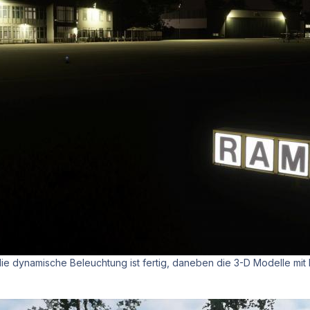
die dynamische Beleuchtung ist fertig, daneben die 3-D Modelle mit