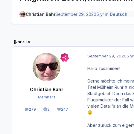
Christian Bahr
September 29, 2020
5 yr
in
Deutsch
LAST PAGE
1
2
NEXT
September 29, 2020
5 yr
Hallo zusammen!
Gerne möchte ich meine
Titel Mülheim Ruhr X ni
Christian Bahr
Stadtgebiet. Denn das S
Members
Flugsimulator der Fall 
vielen Detail's an die
279
3
247
posts
Solutions
Reputation
🙂
Aber zurück zum eigent