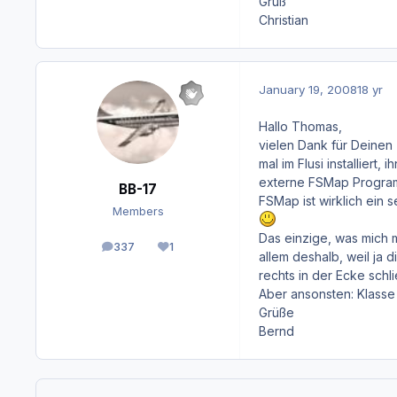
Gruß
Christian
January 19, 2008
18 yr
Hallo Thomas,
vielen Dank für Deinen 
mal im Flusi installiert
externe FSMap Progra
BB-17
FSMap ist wirklich ein 
Members
Das einzige, was mich ma
337
1
posts
Reputation
allem deshalb, weil ja d
rechts in der Ecke schl
Aber ansonsten: Klasse 
Grüße
Bernd