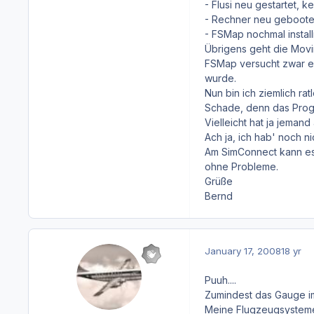
- Flusi neu gestartet, 
- Rechner neu geboote
- FSMap nochmal install
Übrigens geht die Movi
FSMap versucht zwar ei
wurde.
Nun bin ich ziemlich ra
Schade, denn das Progra
Vielleicht hat ja jeman
Ach ja, ich hab' noch n
Am SimConnect kann es 
ohne Probleme.
Grüße
Bernd
January 17, 2008
18 yr
Puuh....
Zumindest das Gauge im 
Meine Flugzeugsysteme w