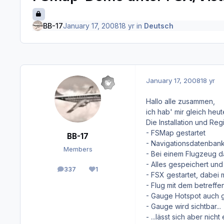
BB-17
January 17, 2008
18 yr
in
Deutsch
January 17, 2008
18 yr
Hallo alle zusammen,
ich hab' mir gleich heu
Die Installation und R
- FSMap gestartet
BB-17
- Navigationsdatenbank 
Members
- Bei einem Flugzeug da
- Alles gespeichert un
337
1
posts
Reputation
- FSX gestartet, dabei 
- Flug mit dem betreff
- Gauge Hotspot auch 
- Gauge wird sichtbar...
- ...lässt sich aber nic