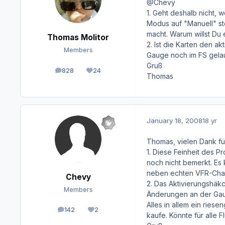
@Chevy
1. Geht deshalb nicht,
Modus auf "Manuell" st
macht. Warum willst Du 
Thomas Molitor
2. Ist die Karten den ak
Members
Gauge noch im FS gelauf
Gruß
828
24
posts
Reputation
Thomas
January 18, 2008
18 yr
Thomas, vielen Dank fü
1. Diese Feinheit des 
noch nicht bemerkt. Es
neben echten VFR-Chart
Chevy
2. Das Aktivierungshäk
Members
Änderungen an der Gaug
Alles in allem ein ries
142
2
posts
Reputation
kaufe. Könnte für alle 