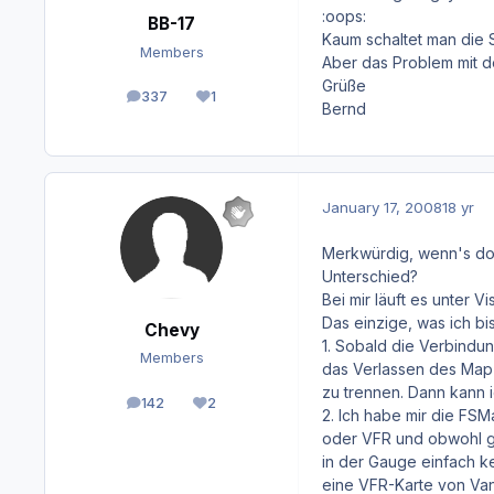
:oops:
BB-17
Kaum schaltet man die 
Members
Aber das Problem mit 
Grüße
337
1
posts
Reputation
Bernd
January 17, 2008
18 yr
Merkwürdig, wenn's do
Unterschied?
Bei mir läuft es unter V
Das einzige, was ich bi
Chevy
1. Sobald die Verbindu
Members
das Verlassen des Map M
zu trennen. Dann kann 
142
2
posts
Reputation
2. Ich habe mir die FSM
oder VFR und obwohl gl
in der Gauge einfach k
eine VFR-Karte von Va