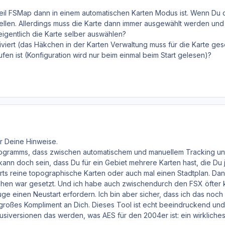
 weil FSMap dann in einem automatischen Karten Modus ist. Wenn Du 
ellen. Allerdings muss die Karte dann immer ausgewählt werden und 
eigentlich die Karte selber auswählen?
tiviert (das Häkchen in der Karten Verwaltung muss für die Karte gese
en ist (Konfiguration wird nur beim einmal beim Start gelesen)?
r Deine Hinweise.
Programms, dass zwischen automatischem und manuellem Tracking unte
 kann doch sein, dass Du für ein Gebiet mehrere Karten hast, die D
s reine topographische Karten oder auch mal einen Stadtplan. Dan
chen war gesetzt. Und ich habe auch zwischendurch den FSX öfter k
e einen Neustart erfordern. Ich bin aber sicher, dass ich das noc
engroßes Kompliment an Dich. Dieses Tool ist echt beeindruckend und 
Flusiversionen das werden, was AES für den 2004er ist: ein wirklich