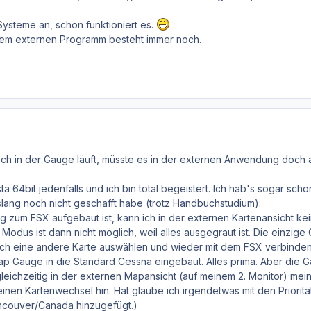
Systeme an, schon funktioniert es.
dem externen Programm besteht immer noch.
ch in der Gauge läuft, müsste es in der externen Anwendung doch
ista 64bit jedenfalls und ich bin total begeistert. Ich hab's sogar sc
slang noch nicht geschafft habe (trotz Handbuchstudium):
ng zum FSX aufgebaut ist, kann ich in der externen Kartenansicht 
odus ist dann nicht möglich, weil alles ausgegraut ist. Die einzige
ich eine andere Karte auswählen und wieder mit dem FSX verbinden.
ap Gauge in die Standard Cessna eingebaut. Alles prima. Aber die Ga
eichzeitig in der externen Mapansicht (auf meinem 2. Monitor) mei
einen Kartenwechsel hin. Hat glaube ich irgendetwas mit den Priori
ncouver/Canada hinzugefügt.)