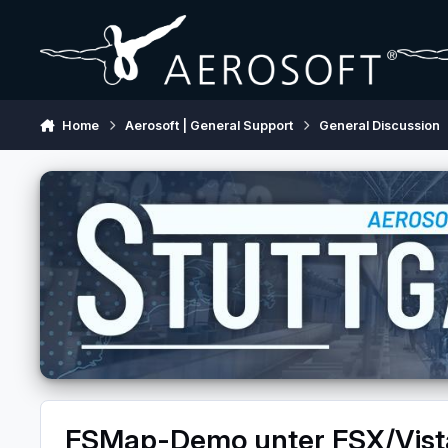
Skip to content
Home
Aerosoft | General Support
General Discussion
FSMap-Demo unter FSX/Vista3