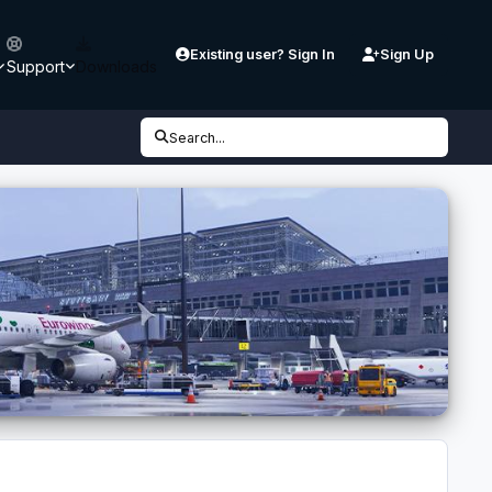
Existing user? Sign In
Sign Up
Support
Downloads
Search...