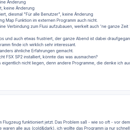
keine Änderung
t, keine Änderung
iert, diesmal "Für alle Benutzer", keine Änderung
ng Map Funktion im externen Programm auch nicht.
ne Verbindung zum Flusi aufzubauen, werkelt auch 'ne ganze Zeit '
tlos und auch etwas frustriert, der ganze Abend ist dabei draufgegang
mm finde ich wirklich sehr interessant.
d anders ähnliche Erfahrungen gemacht.
icht FSX SP2 installiert, könnte das was ausmachen?
eigentlich nicht liegen, denn andere Programme, die denke ich au
Flugzeug funktioniert jetzt. Das Problem saß - wie so oft - vor dem
aren alle aus (cold&dark), ich wollte das Programm ja nur schnell 