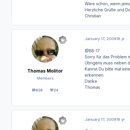
Wäre schön, wenn jeman
Herzliche Grüße und Dan
Christian
January 17, 2008
18 yr
@BB-17
Sorry für das Problem m
Übrigens muss neben de
Kannst Du bitte mal ei
Thomas Molitor
erkennen.
Members
Danke
Thomas
828
24
posts
Reputation
January 17, 2008
18 yr