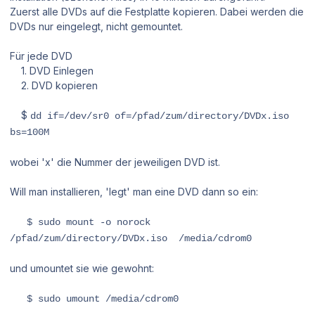
Zuerst alle DVDs auf die Festplatte kopieren. Dabei werden die
DVDs nur eingelegt, nicht gemountet.
Für jede DVD
1. DVD Einlegen
2. DVD kopieren
$
dd if=/dev/sr0 of=/pfad/zum/directory/DVDx.iso
bs=100M
wobei 'x' die Nummer der jeweiligen DVD ist.
Will man installieren, 'legt' man eine DVD dann so ein:
$ sudo mount -o norock
/pfad/zum/directory/DVDx.iso /media/cdrom0
und umountet sie wie gewohnt:
$ sudo umount /media/cdrom0