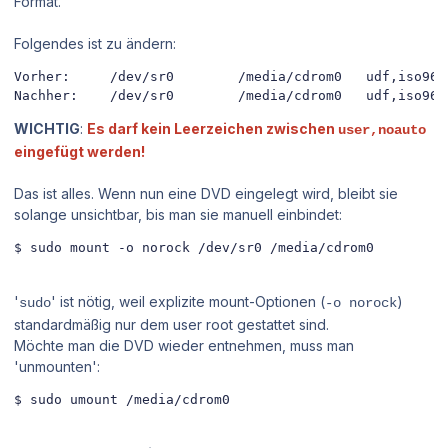
Format.
Folgendes ist zu ändern:
Vorher:     /dev/sr0        /media/cdrom0   udf,iso966
WICHTIG
:
Es darf kein Leerzeichen zwischen
user,noauto
eingefügt werden!
Das ist alles. Wenn nun eine DVD eingelegt wird, bleibt sie
solange unsichtbar, bis man sie manuell einbindet:
$ sudo mount -o norock /dev/sr0 /media/cdrom0
'
' ist nötig, weil explizite mount-Optionen (
)
sudo
-o norock
standardmäßig nur dem user root gestattet sind.
Möchte man die DVD wieder entnehmen, muss man
'unmounten':
$ sudo umount /media/cdrom0