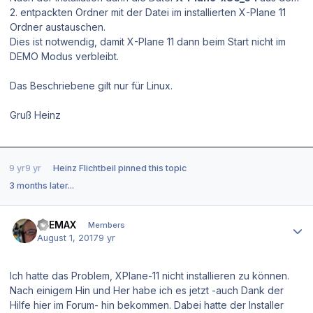
2. entpackten Ordner mit der Datei im installierten X-Plane 11
Ordner austauschen.
Dies ist notwendig, damit X-Plane 11 dann beim Start nicht im
DEMO Modus verbleibt.
Das Beschriebene gilt nur für Linux.
Gruß Heinz
9 yr
9 yr
Heinz Flichtbeil
pinned this topic
3 months later...
Author stats
D-EMAX
Members
August 1, 2017
9 yr
Ich hatte das Problem, XPlane-11 nicht installieren zu können.
Nach einigem Hin und Her habe ich es jetzt -auch Dank der
Hilfe hier im Forum- hin bekommen. Dabei hatte der Installer