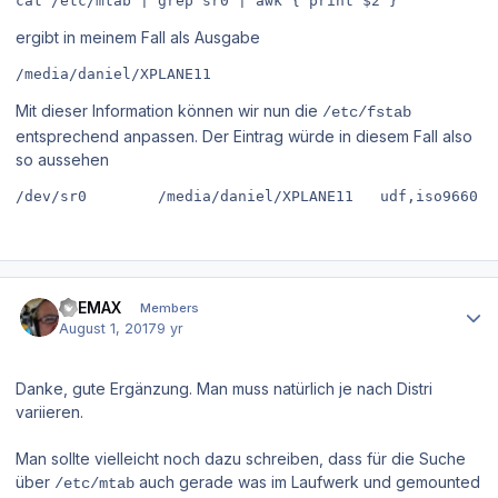
cat /etc/mtab | grep sr0 | awk {'print $2'}
ergibt in meinem Fall als Ausgabe
/media/daniel/XPLANE11
Mit dieser Information können wir nun die
/etc/fstab
entsprechend anpassen. Der Eintrag würde in diesem Fall also
so aussehen
/dev/sr0        /media/daniel/XPLANE11   udf,iso9660 u
Author stats
D-EMAX
Members
August 1, 2017
9 yr
Danke, gute Ergänzung. Man muss natürlich je nach Distri
variieren.
Man sollte vielleicht noch dazu schreiben, dass für die Suche
über
auch gerade was im Laufwerk und gemounted
/etc/mtab