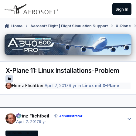
Skip to content
Sign In
Home
Aerosoft Flight | Flight Simulation Support
X-Plane
X-Plane 11: Linux Installations-Problem
Heinz Flichtbeil
April 7, 2017
9 yr
in
Linux mit X-Plane
Author stats
Heinz Flichtbeil
Administrator
April 7, 2017
9 yr
ADMINISTRATOR