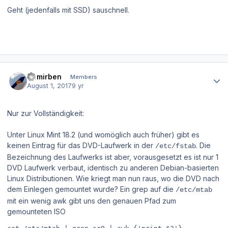
Geht (jedenfalls mit SSD) sauschnell.
Author stats
Semirben
Members
August 1, 2017
9 yr
Nur zur Vollständigkeit:
Unter Linux Mint 18.2 (und womöglich auch früher) gibt es
keinen Eintrag für das DVD-Laufwerk in der
. Die
/etc/fstab
Bezeichnung des Laufwerks ist aber, vorausgesetzt es ist nur 1
DVD Laufwerk verbaut, identisch zu anderen Debian-basierten
Linux Distributionen. Wie kriegt man nun raus, wo die DVD nach
dem Einlegen gemountet wurde? Ein grep auf die
/etc/mtab
mit ein wenig awk gibt uns den genauen Pfad zum
gemounteten ISO