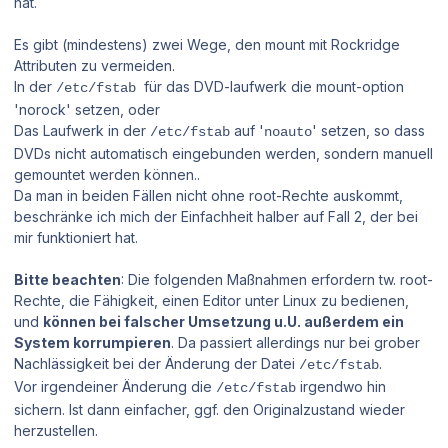
hat.
Es gibt (mindestens) zwei Wege, den mount mit Rockridge
Attributen zu vermeiden.
In der
für das DVD-laufwerk die mount-option
/etc/fstab
'norock' setzen, oder
Das Laufwerk in der
auf '
' setzen, so dass
/etc/fstab
noauto
DVDs nicht automatisch eingebunden werden, sondern manuell
gemountet werden können..
Da man in beiden Fällen nicht ohne root-Rechte auskommt,
beschränke ich mich der Einfachheit halber auf Fall 2, der bei
mir funktioniert hat.
Bitte beachten
: Die folgenden Maßnahmen erfordern tw. root-
Rechte, die Fähigkeit, einen Editor unter Linux zu bedienen,
und
können bei falscher Umsetzung u.U. außerdem ein
System korrumpieren
. Da passiert allerdings nur bei grober
Nachlässigkeit bei der Änderung der Datei
.
/etc/fstab
Vor irgendeiner Änderung die
irgendwo hin
/etc/fstab
sichern. Ist dann einfacher, ggf. den Originalzustand wieder
herzustellen.