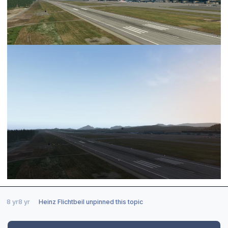
8 yr
8 yr
Heinz Flichtbeil
unpinned this topic