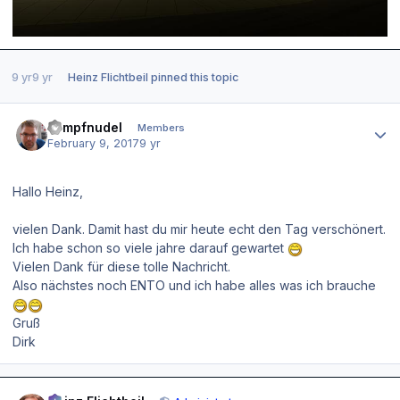
9 yr
9 yr
Heinz Flichtbeil
pinned this topic
Author stats
kampfnudel
Members
February 9, 2017
9 yr
Hallo Heinz,
vielen Dank. Damit hast du mir heute echt den Tag verschönert.
Ich habe schon so viele jahre darauf gewartet
Vielen Dank für diese tolle Nachricht.
Also nächstes noch ENTO und ich habe alles was ich brauche
Gruß
Dirk
Author stats