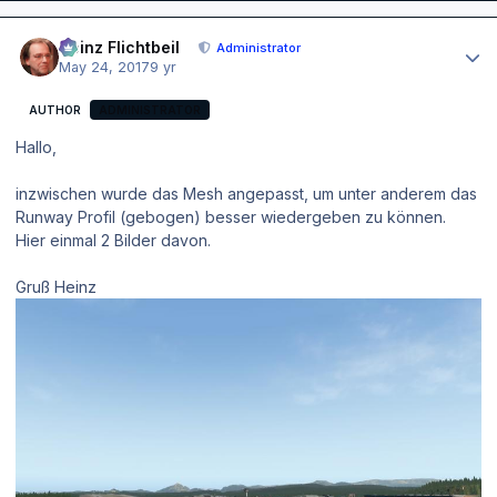
Author stats
Heinz Flichtbeil
Administrator
May 24, 2017
9 yr
AUTHOR
ADMINISTRATOR
Hallo,
inzwischen wurde das Mesh angepasst, um unter anderem das
Runway Profil (gebogen) besser wiedergeben zu können.
Hier einmal 2 Bilder davon.
Gruß Heinz