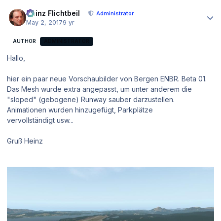
Author stats
Heinz Flichtbeil
Administrator
May 2, 2017
9 yr
AUTHOR
ADMINISTRATOR
Hallo,
hier ein paar neue Vorschaubilder von Bergen ENBR. Beta 01.
Das Mesh wurde extra angepasst, um unter anderem die
"sloped" (gebogene) Runway sauber darzustellen.
Animationen wurden hinzugefügt, Parkplätze
vervollständigt usw...
Gruß Heinz