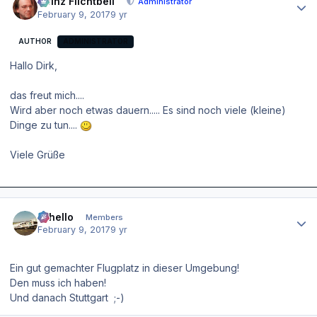
Heinz Flichtbeil
Administrator
February 9, 2017
9 yr
AUTHOR
ADMINISTRATOR
Hallo Dirk,
das freut mich....
Wird aber noch etwas dauern..... Es sind noch viele (kleine)
Dinge zu tun....
Viele Grüße
Author stats
Othello
Members
February 9, 2017
9 yr
Ein gut gemachter Flugplatz in dieser Umgebung!
Den muss ich haben!
Und danach Stuttgart ;-)