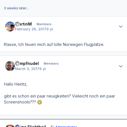
3 weeks later...
Author stats
MartinM
Members
February 26, 2017
9 yr
Klasse, Ich feuen mich auf tolle Norwegen Flugplätze.
Author stats
kampfnudel
Members
March 3, 2017
9 yr
Hallo Heintz,
gibt es schon ein paar neuigkeiten? Vieleicht noch ein paar
Screenshoots???
Author stats
Heinz Flichtbeil
Administrator