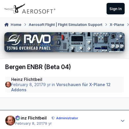
Skip to content
Sign In
Home
Aerosoft Flight | Flight Simulation Support
X-Plane
Bergen ENBR (Beta 04)
Heinz Flichtbeil
February 8, 2017
9 yr
in
Vorschauen für X-Plane 12
Addons
Author stats
Heinz Flichtbeil
Administrator
February 8, 2017
9 yr