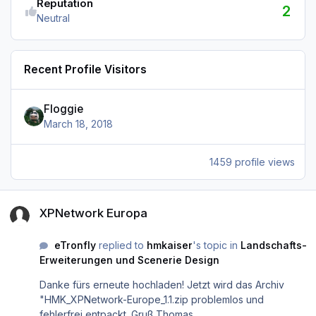
Reputation
2
Neutral
Recent Profile Visitors
Floggie
March 18, 2018
1459 profile views
XPNetwork Europa
XPNetwork Europa
eTronfly
replied to
hmkaiser
's topic in
Landschafts-
Erweiterungen und Scenerie Design
Danke fürs erneute hochladen! Jetzt wird das Archiv
"HMK_XPNetwork-Europe_1.1.zip problemlos und
fehlerfrei entpackt. Gruß Thomas