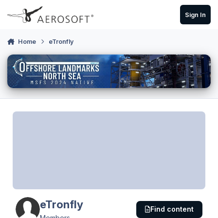
Skip to content
Sign In
Home
eTronfly
eTronfly
Find content
Members