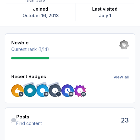
Joined
Last visited
October 16, 2013
July 1
View all
Newbie
Current rank (1/14)
View all
Recent Badges
View all
RARE
RARE
RARE
Find content
Posts
23
Find content