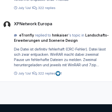
July 1
Jul 1
322 replies
XPNetwork Europa
XPNetwork Europa
eTronfly
replied to
hmkaiser
's topic in
Landschafts-
Erweiterungen und Scenerie Design
Die Datei ist definitiv fehlerhaft (CRC-Fehler). Datei lässt
sich zwar entpacken. WinRAR macht dabei zweimal
Pause um fehlerhafte Dateien zu melden. Zweimal
heruntergeladen und jeweils mit WinRAR und 7zip
probiert zu entpacken mit denselben Ergebnis. Passwort
July 1
Jul 1
322 replies
1
habe ich natürlich auch eingegeben (hat bei den
vorherigen Archiven auch problemlos funktioniert).
Thomas