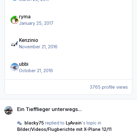
ryma
January 25, 2017
Kenzinio
November 21, 2016
ubbi
October 21, 2016
3765 profile views
Ein Tiefflieger unterwegs...
Ein Tiefflieger unterwegs...
blacky75
replied to
LyAvain
's topic in
Bilder/Videos/Flugberichte mit X-Plane 12/11