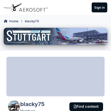
Skip to content
Sign In
Home
blacky75
blacky75
Find content
Members