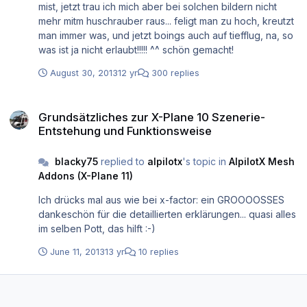
mist, jetzt trau ich mich aber bei solchen bildern nicht
mehr mitm huschrauber raus... feligt man zu hoch, kreutzt
man immer was, und jetzt boings auch auf tiefflug, na, so
was ist ja nicht erlaubt!!!!! ^^ schön gemacht!
August 30, 2013
12 yr
300 replies
Grundsätzliches zur X-Plane 10 Szenerie-Entstehung und Funktions
Grundsätzliches zur X-Plane 10 Szenerie-
Entstehung und Funktionsweise
blacky75
replied to
alpilotx
's topic in
AlpilotX Mesh
Addons (X-Plane 11)
Ich drücks mal aus wie bei x-factor: ein GROOOOSSES
dankeschön für die detaillierten erklärungen... quasi alles
im selben Pott, das hilft :-)
June 11, 2013
13 yr
10 replies