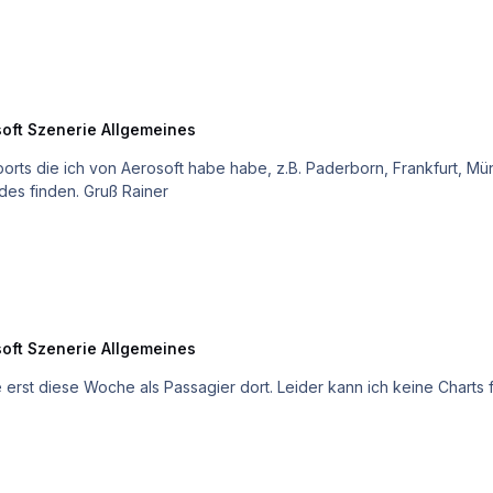
oft Szenerie Allgemeines
rports die ich von Aerosoft habe habe, z.B. Paderborn, Frankfurt, M
Aber kein Problem. Ich werde schon etwas Passendes finden. Gruß Rainer
oft Szenerie Allgemeines
ch keine Charts finden. Üblicherweise liefert AS ja welche mit. Ich hoffe sie