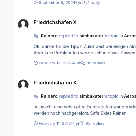
September 6, 2024
1 yr
1 reply
Friedrichshafen X
Friedrichshafen X
Rainero
replied to
simbakater
's topic in
Aeros
Ok, danke für die Tipps. Zumindest bei einigen Ai
February 12, 2012
14 yr
85 replies
Friedrichshafen X
Friedrichshafen X
Rainero
replied to
simbakater
's topic in
Aeros
Ja, macht eine sehr guten Eindruck. Ich war gerade erst diese Woche als Passagier dort. Leider kann i
werden noch nachgereicht. Safe Skies Rainer
February 11, 2012
14 yr
85 replies