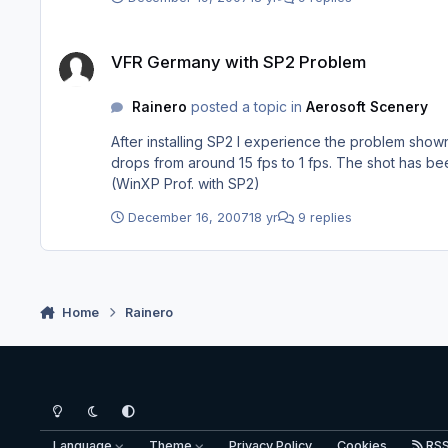
VFR Germany with SP2 Problem
VFR Germany with SP2 Problem
Rainero
posted a topic in
Aerosoft Scenery
After installing SP2 I experience the problem show
drops from around 15 fps to 1 fps. The shot has been taken near EDLN flying towards river Rhein. Does anyone else has that problem? Before installing SP2 it was ok. Rainer
(WinXP Prof. with SP2)
December 16, 2007
18 yr
9 replies
Home
Rainero
Light Mode
Dark Mode
System Preference
Language
Theme
Privacy Policy
Cookies
RS