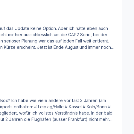
seriöser Planung war das auf jeden Fall weit entfernt.
n Kürze erscheint. Jetzt ist Ende August und immer noch
Wird das eine eigene Serie? Mir war so als hätte ich da mal etwas gelesen.... oder kommen die einfach als eigenständige Airports in loser Reihenfolge? Rainer
hren (am
# Kassel # Köln/Bonn #
 sehr frustrierend.
", sondern man wurde ständig mit neuen, angeblichen