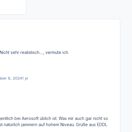
ht sehr realistisch...., vermute ich.
ber 6, 2024
1 yr
gefällt sind Kreisverkehre und fehlende Brücken auf der A3, die man im Anflug auf 25R leider sehr gut sieht. Aber das ist natürlich jammern auf hohem Niveau. Grüße aus EDDL