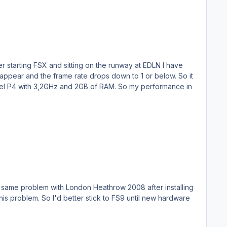
sehbar war, dass die Termine alle nicht gehalten werden
den FS9 gestrichen. Na Prost. Rainer
s appear and the frame rate drops down to 1 or below. So it
e same problem with London Heathrow 2008 after installing
ntil new hardware