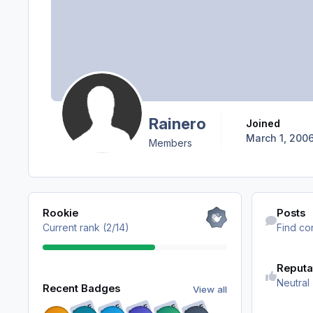
Rainero
Joined
March 1, 200
Members
View all
Find content
Rookie
Posts
Current rank (2/14)
Find co
Reputa
View all
Neutral
Recent Badges
View all
RARE
RARE
RARE
RARE
RARE