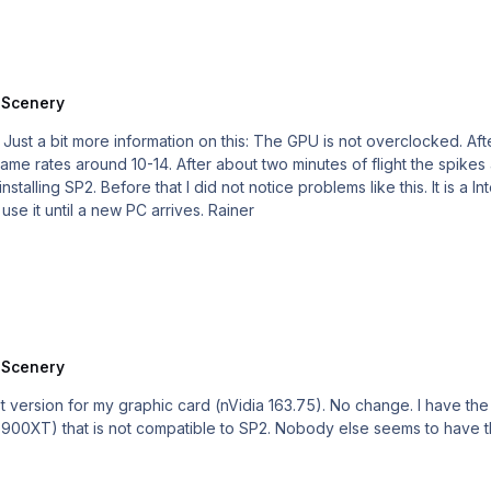
hr 2007, ...." hingehalten, obwohl zumindest für die Entwickler ab
können. Zum Dank für den ganzen Frust werden jetzt auch noch zwei Flughäfen für 
 Scenery
ve
frame rates around 10-14. After about two minutes of flight the spike
FS9.1 is really good and that is the reason why I will use it until a new PC arrives. Rainer
 Scenery
 version for my graphic card (nVidia 163.75). No change. I have th
ot compatible to SP2. Nobody else seems to have this problem. So I'd better stick to FS9 u