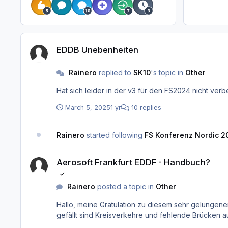
EDDB Unebenheiten
EDDB Unebenheiten
Rainero
replied to
SK10
's topic in
Other
Hat sich leider in der v3 für den FS2024 nicht verbe
March 5, 2025
1 yr
10 replies
Rainero
started following
FS Konferenz Nordic 2
Aerosoft Frankfurt EDDF - Handbuch?
Aerosoft Frankfurt EDDF - Handbuch?
Rainero
posted a topic in
Other
Hallo, meine Gratulation zu diesem sehr gelungenen Mammut-Projekt. Leider kann ich kein Handbuch finden, was ja eigentlich bei Aerosoft üblich ist. Was mir auch gar nicht so