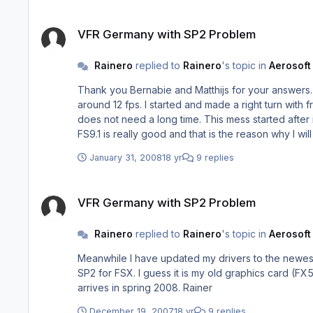
Release Terminen "Frühjahr 2006, Ende 2006, Frühja
VFR Germany with SP2 Problem
VFR Germany with SP2 Problem
Rainero
replied to
Rainero
's topic in
Aerosoft
Thank you Bernabie and Matthijs for your answers. Just a bit more information on this: The GPU is not overclocked. After starting FSX and sitting on the runway at EDLN I ha
around 12 fps. I started and made a right turn with 
does not need a long time. This mess started after installing SP2. Before that I did not notice problems like this. It is a Intel P4 with 3,2GHz and 2GB of RAM. So my performance in
January 31, 2008
18 yr
9 replies
VFR Germany with SP2 Problem
VFR Germany with SP2 Problem
Rainero
replied to
Rainero
's topic in
Aerosoft
Meanwhile I have updated my drivers to the newest
SP2 for FSX. I guess it is my old graphics card (FX5900XT) that is n
arrives in spring 2008. Rainer
December 19, 2007
18 yr
9 replies