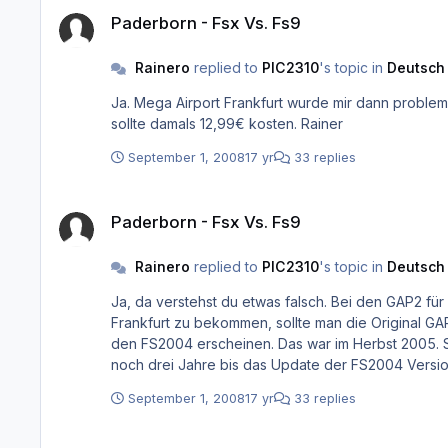
Paderborn - Fsx Vs. Fs9
Paderborn - Fsx Vs. Fs9
Rainero
replied to
PIC2310
's topic in
Deutsch
Ja. Mega Airport Frankfurt wurde mir dann proble
sollte damals 12,99€ kosten. Rainer
September 1, 2008
17 yr
33 replies
Paderborn - Fsx Vs. Fs9
Paderborn - Fsx Vs. Fs9
Rainero
replied to
PIC2310
's topic in
Deutsch
Ja, da verstehst du etwas falsch. Bei den GAP2 für FS2002 war Frankfurt noch enthalten. Dann wurde Frankfurt als Mega Airport ausgelagert. Um das FS2004 Update für
Frankfurt zu bekommen, sollte man die Original GAP
den FS2004 erscheinen. Das war im Herbst 2005. Seitdem warten viele
September 1, 2008
17 yr
33 replies
Paderborn - Fsx Vs. Fs9