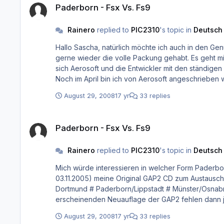
Paderborn - Fsx Vs. Fs9
Rainero
replied to
PIC2310
's topic in
Deutsch
Hallo Sascha, natürlich möchte ich auch in den Genuss der neuen Airports für den FS9 kommen, darum ist ein Verzicht auf das Update keine Option. Aber ich hätte eben auch
gerne wieder die volle Packung gehabt. Es geht mir auch nicht um eine Diskussion pro/contra FSX im Allgemeinen. Es geht mir hier ausschliesslich um die GAP2 Serie, bei der
sich Aerosoft und die Entwickler mit den ständige
Noch im April bin ich von Aerosoft angeschrieben 
ist die Box Version nicht in Sicht. (Ja, ja,.... im Herbst ). Was passiert denn nun mit den Regionalflughäfen, die herausgenommen wurden? Also Paderborn, Kassel, noch ande
August 29, 2008
17 yr
33 replies
Paderborn - Fsx Vs. Fs9
Paderborn - Fsx Vs. Fs9
Rainero
replied to
PIC2310
's topic in
Deutsch
Mich würde interessieren in welcher Form Paderborn veröffentlicht wir
03.11.2005) meine Original GAP2 CD zum Austausch gegen die FS2
Dortmund # Paderborn/Lippstadt # Münster/Osnabrück # Hannover # Frankfurt Frankfurt wurde als Mega-Airport a
erscheinenden Neuauflage der GAP2 fehlen dann jedoch die Flughäfen # Kassel # Paderborn Nicht nur, dass ich seit gut 2
nutzen konnte, da die Original CD ja bei Aerosoft liegt, jetzt wer
August 29, 2008
17 yr
33 replies
Leider war es ja auch nicht so, dass Ende 2005 ge