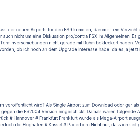
n Terminverschiebungen nicht gerade mit Ruhm bekleckert haben. Von 
worden, ob ich noch an dem Upgrade Interesse habe, da es ja jetzt i
re?
d? Als Single Airport zum Download oder gar als Box? Ich habe wie viele andere vor fast 3 Ja
004 Version eingeschickt. Damals waren folgende Airports enthalten: # Leipzig/Halle 
usgegliedert, wofür ich vollstes Verständnis habe. In der bald
 Jahren die Flughäfen (ausser Frankfurt) nicht mehr
den Kassel und Paderborn für den FS9 auch noch komplett fehlen !!! Das ist schon wirklich
sagt wurde, "Sorry, die FS9 Versionen erscheinen erst in 3 Jahren