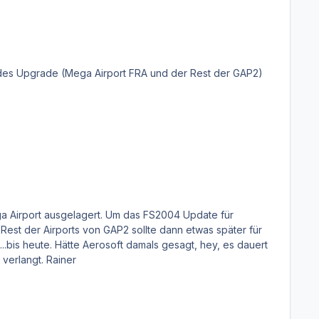
Jedes Upgrade (Mega Airport FRA und der Rest der GAP2)
Rest der Airports von GAP2 sollte dann etwas später für
, hey, es dauert
noch drei Jahre bis das Update der FS2004 Version fertig ist, hätte ich die CD natürlich nicht eingeschickt, bzw. zurück verlangt. Rainer