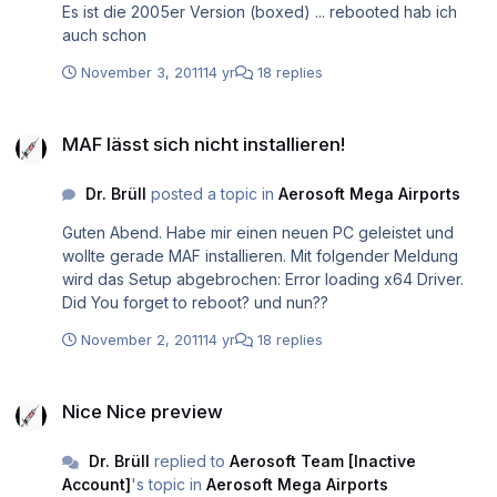
Es ist die 2005er Version (boxed) ... rebooted hab ich
auch schon
November 3, 2011
14 yr
18 replies
MAF lässt sich nicht installieren!
MAF lässt sich nicht installieren!
Dr. Brüll
posted a topic in
Aerosoft Mega Airports
Guten Abend. Habe mir einen neuen PC geleistet und
wollte gerade MAF installieren. Mit folgender Meldung
wird das Setup abgebrochen: Error loading x64 Driver.
Did You forget to reboot? und nun??
November 2, 2011
14 yr
18 replies
Nice Nice preview
Nice Nice preview
Dr. Brüll
replied to
Aerosoft Team [Inactive
Account]
's topic in
Aerosoft Mega Airports