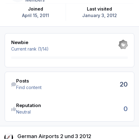
Joined
Last visited
April 15, 2011
January 3, 2012
View all
Newbie
Current rank (1/14)
Find content
Posts
20
Find content
Reputation
0
Neutral
German Airports 2 und 3 2012
German Airports 2 und 3 2012