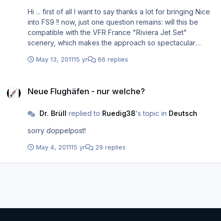
Hi ... first of all I want to say thanks a lot for bringing Nice
into FS9 !! now, just one question remains: will this be
compatible with the VFR France "Riviera Jet Set"
scenery, which makes the approach so spectacular
(especially, when arriving from the east) ? would be
May 13, 2011
15 yr
66 replies
fantastic, but be sure that I will be a customer anyway !
Neue Flughäfen - nur welche?
Neue Flughäfen - nur welche?
Dr. Brüll
replied to
Ruedig38
's topic in
Deutsch
sorry doppelpost!
May 4, 2011
15 yr
29 replies