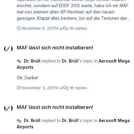
möchte, sondern auf EDDF 2012 warte, habe ich mir MAF
mal von meinem alten XP-Rechner auf den neuen
gezogen. Klappt alles bestens, bis auf die Texturen der
RWY und der Taxiways. Die sind nun ziemlich weiß und
November 6, 2011
14 yr
18 replies
strukturlos, mit AES grau und strukturlos. Was kann man
da machen?
MAF lässt sich nicht installieren!
MAF lässt sich nicht installieren!
Dr. Brüll
replied to
Dr. Brüll
's topic in
Aerosoft Mega
Airports
Ok. Danke!
November 3, 2011
14 yr
18 replies
MAF lässt sich nicht installieren!
MAF lässt sich nicht installieren!
Dr. Brüll
replied to
Dr. Brüll
's topic in
Aerosoft Mega
Airports