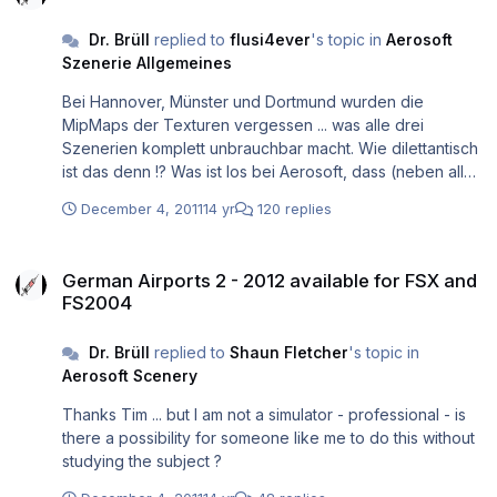
Dr. Brüll
replied to
flusi4ever
's topic in
Aerosoft
Szenerie Allgemeines
Bei Hannover, Münster und Dortmund wurden die
MipMaps der Texturen vergessen ... was alle drei
Szenerien komplett unbrauchbar macht. Wie dilettantisch
ist das denn !? Was ist los bei Aerosoft, dass (neben all
den mittelmässigen Szenerien der letzten Zeit) nun auch
December 4, 2011
14 yr
120 replies
noch solche Anfängerfehler passieren ? enttäuschend ...
da ist die Freude über ein kostenloses Update sofort
German Airports 2 - 2012 available for FSX and FS2004
dahin
German Airports 2 - 2012 available for FSX and
FS2004
Dr. Brüll
replied to
Shaun Fletcher
's topic in
Aerosoft Scenery
Thanks Tim ... but I am not a simulator - professional - is
there a possibility for someone like me to do this without
studying the subject ?