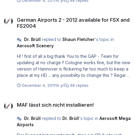
December 4, 2011
14 yr
48 replies
German Airports 2 - 2012 available for FSX and FS2004
German Airports 2 - 2012 available for FSX and
FS2004
Dr. Brüll
replied to
Shaun Fletcher
's topic in
Aerosoft Scenery
HI ! first of all a big thank You to the GAP - Team for
updating at no charge !! Cologne works fine, but the new
version of Hannover is flickering far too much to keep a
place at my HD ... any possibility to change this ? Regards
Dr. Brüll
December 4, 2011
14 yr
48 replies
MAF lässt sich nicht installieren!
MAF lässt sich nicht installieren!
Dr. Brüll
replied to
Dr. Brüll
's topic in
Aerosoft Mega
Airports