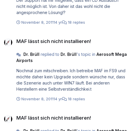
Der Support hat mir mitgeteilt, dass ein CD Austausch
nicht möglich ist. Von daher ist das wohl nicht die
angesprochene Lösung!?
November 8, 2011
14 yr
18 replies
MAF lässt sich nicht installieren!
MAF lässt sich nicht installieren!
Dr. Brüll
replied to
Dr. Brüll
's topic in
Aerosoft Mega
Airports
Nochmal zum mitschreiben. Ich betreibe MAF im FS9 und
möchte daher kein Upgrade sondern wünsche nur, dass
die Szenerie auch unter WIN7 läuft. Bei anderen
Herstellern eine Selbstverständlichkei.t
November 8, 2011
14 yr
18 replies
MAF lässt sich nicht installieren!
MAF lässt sich nicht installieren!
Dr. Brüll
replied to
Dr. Brüll
's topic in
Aerosoft Mega