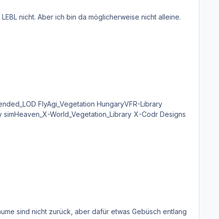
Das hab ich gemacht, ohne Erfolg. Ist irgendwie eigenartig, dass sonst alle scenerys die ich habe Bäume anzeigen, nur LEBL nicht. Aber ich bin da möglicherweise nicht alleine.