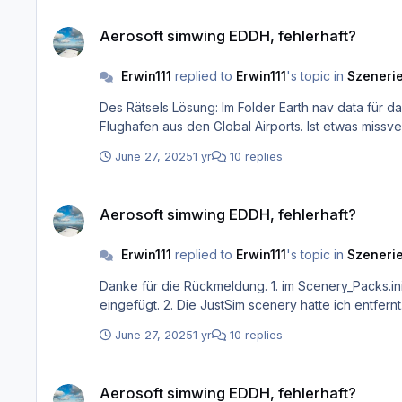
Aerosoft simwing EDDH, fehlerhaft?
Aerosoft simwing EDDH, fehlerhaft?
Erwin111
replied to
Erwin111
's topic in
Szenerie
Des Rätsels Lösung: Im Folder Earth nav data für das SimHeaven Autogen sind keine apt.dat enthalten. Da ich den ganzen Folder verschoben hatte war eigentlich der gesamte
June 27, 2025
1 yr
10 replies
Aerosoft simwing EDDH, fehlerhaft?
Aerosoft simwing EDDH, fehlerhaft?
Erwin111
replied to
Erwin111
's topic in
Szenerie
Danke für die Rückmeldung. 1. im Scenery_Packs.ini hab ich es ganz nach oben geschoben. Das Installationsprogramm hatte es ganz unten, unterhalb der Global Airports
June 27, 2025
1 yr
10 replies
Aerosoft simwing EDDH, fehlerhaft?
Aerosoft simwing EDDH, fehlerhaft?