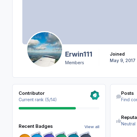
Erwin111
Joined
May 9, 2017
Members
View all
Find content
Contributor
Posts
Current rank (5/14)
Find co
Reputa
View all
Neutral
Recent Badges
View all
RARE
RARE
RARE
RARE
RARE