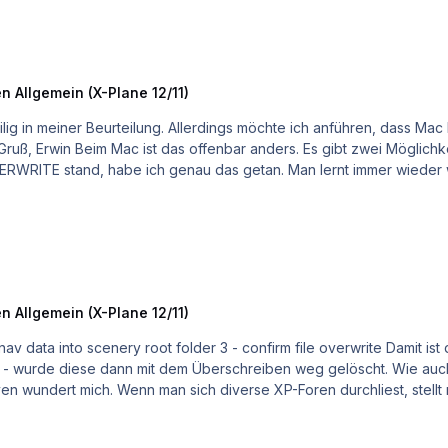
n Allgemein (X-Plane 12/11)
ITE stand, habe ich genau das getan. Man lernt immer wieder w
n Allgemein (X-Plane 12/11)
dem Überschreiben weg gelöscht. Wie auch immer: Eine außergewöhnlich schöne und perfekte
esten!!! Danke Das mit SimHeaven wundert mich. Wenn man sich diverse XP-Foren durch