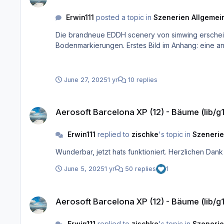
Erwin111
posted a topic in
Szenerien Allgemein
Die brandneue EDDH scenery von simwing erscheint bei mir etwas problematisch: 1. Die Fluggastbrücke
Bodenmarkierungen. Erstes Bild im Anh
June 27, 2025
1 yr
10 replies
Aerosoft Barcelona XP (12) - Bäume (lib/g10/tree3) wird nicht
Aerosoft Barcelona XP (12) - Bäume (lib/g
Erwin111
replied to
zischke
's topic in
Szenerie
Wunderbar, jetzt hats funktioniert. Herzlichen Dank
June 5, 2025
1 yr
50 replies
1
Aerosoft Barcelona XP (12) - Bäume (lib/g10/tree3) wird nicht
Aerosoft Barcelona XP (12) - Bäume (lib/g
Erwin111
replied to
zischke
's topic in
Szenerie