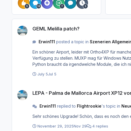
GEML Melilla patch?
GEML Melilla patch?
Erwin111
posted a topic in
Szenerien Allgemein
Ein schöner Airport, leider mit Ortho4XP für manche
Verfügung zu stellen. MUXP mag für Windows Nutzer 
Python braucht da irgendwelche Module, die ich ni
July 5
Jul 5
LEPA - Palma de Mallorca Airport XP12 von JustSim veröffentli
LEPA - Palma de Mallorca Airport XP12 von
Erwin111
replied to
Flightrookie
's topic in
Neue
Sehr schönes Upgrade! Schön, das
November 29, 2025
Nov 29
4 replies