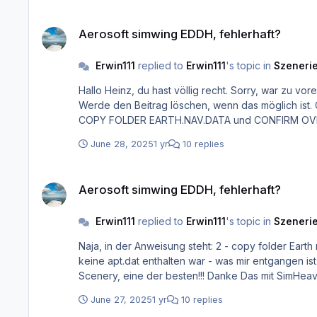
Aerosoft simwing EDDH, fehlerhaft?
Aerosoft simwing EDDH, fehlerhaft?
Erwin111
replied to
Erwin111
's topic in
Szenerie
Hallo Heinz, du hast völlig recht. Sorry, war zu voreilig in meiner Beurteilung. Allerdings möchte ich anführen, dass Mac Benutzer die Anweisung durchaus missverstehen können.
Werde den Beitrag löschen, wenn das möglich ist. Gruß, Erwin Beim Mac ist das offenbar anders. Es gibt zwei Möglichkeiten OVERWRITE oder MERGE. Da in den Anweisungen
COPY FOLDER EARTH.NAV.DATA und CONFIRM OVERWR
June 28, 2025
1 yr
10 replies
Aerosoft simwing EDDH, fehlerhaft?
Aerosoft simwing EDDH, fehlerhaft?
Erwin111
replied to
Erwin111
's topic in
Szenerie
Naja, in der Anweisung steht: 2 - copy folder Earth nav data into scenery root folder 3 - confirm file overwrite Damit ist der gesamte Folder gemeint - könnte man meinen. Und da
keine apt.dat enthalten war - was mir entgangen ist - wurde diese dann mit 
Scenery, eine der b
June 27, 2025
1 yr
10 replies