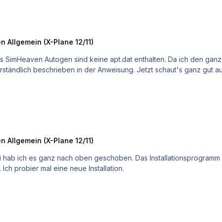
n Allgemein (X-Plane 12/11)
n Allgemein (X-Plane 12/11)
eingefügt. 2. Die JustSim scenery hatte ich entfernt. Ich probier mal eine neue Installation.