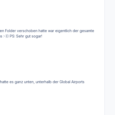
Flughafen aus den Global Airports. Ist etwas missverständlich beschrieben in der Anweisung. Jetzt schaut's ganz gut aus :-)) PS: Sehr gut sogar!