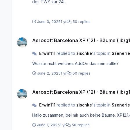
des TWY zur 24L.
June 3, 2025
1 yr
50 replies
Aerosoft Barcelona XP (12) - Bäume (lib/g10/tree3) wird nicht
Aerosoft Barcelona XP (12) - Bäume (lib/g
Erwin111
replied to
zischke
's topic in
Szenerie
Wüsste nicht welches AddOn das sein sollte?
June 2, 2025
1 yr
50 replies
Aerosoft Barcelona XP (12) - Bäume (lib/g10/tree3) wird nicht
Aerosoft Barcelona XP (12) - Bäume (lib/g
Erwin111
replied to
zischke
's topic in
Szenerie
June 1, 2025
1 yr
50 replies