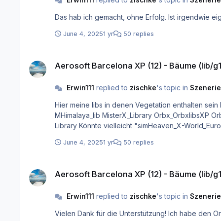
June 4, 2025
1 yr
50 replies
Aerosoft Barcelona XP (12) - Bäume (lib/g10/tree3) wird nicht
Aerosoft Barcelona XP (12) - Bäume (lib/g
Erwin111
replied to
zischke
's topic in
Szenerie
Hier meine libs in denen Vegetation enthalten sein könnte: DINKIssTyle_LIB_Grass Europe_Library ff_library ff_library_extended_LOD FlyAgi_Vegetat
MHimalaya_lib MisterX_Library Orbx_OrbxlibsXP Orbx_XP12_Library PuF_Libs R2_Library RA_Library RD_Library ruscenery simHeaven_X-World_Vegetation_Library X-Codr Designs
Library Könnte vielleicht "simHeaven_X-World_
June 4, 2025
1 yr
50 replies
Aerosoft Barcelona XP (12) - Bäume (lib/g10/tree3) wird nicht
Aerosoft Barcelona XP (12) - Bäume (lib/g
Erwin111
replied to
zischke
's topic in
Szenerie
Vielen Dank für die Unterstützung! Ich habe den Ordner ganz nach oben gestellt und auch die drei LEBL Ordner. Die Bäume sind nicht zurück, aber dafür etwas Gebüsch entlang