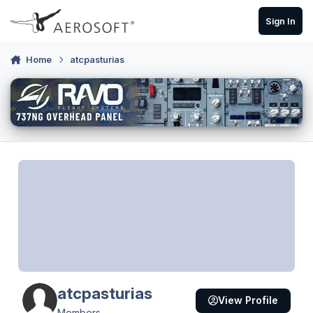
Skip to content
Sign In
Home
atcpasturias
atcpasturias
View Profile
Members