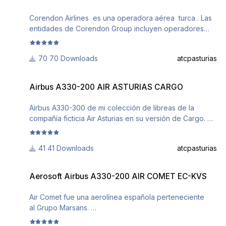
Corendon Airlines es una operadora aérea turca . Las
entidades de Corendon Group incluyen operadores
turísticos que atienden el sector del turismo de Turquía.
textura.corendon.zip
70 Downloads
atcpasturias
Airbus A330-200 AIR ASTURIAS CARGO
Airbus A330-200 AIR ASTURIAS CARGO
Airbus A330-300 de mi colección de libreas de la
compañía ficticia Air Asturias en su versión de Cargo.
Airbus A330-300 of my free collection of the fictitious
company Air Asturias in its Cargo version
41 Downloads
atcpasturias
texture.asturias-cargo.zip
Aerosoft Airbus A330-200 AIR COMET EC-KVS
Aerosoft Airbus A330-200 AIR COMET EC-KVS
Air Comet fue una aerolínea española perteneciente
al Grupo Marsans.
El 21 de diciembre de 2009 cesó sus operaciones por