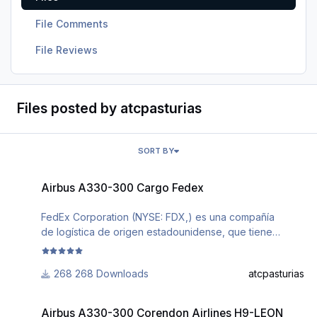
File Comments
File Reviews
Files posted by atcpasturias
SORT BY
Airbus A330-300 Cargo Fedex
Airbus A330-300 Cargo Fedex
FedEx Corporation (NYSE: FDX,) es una compañía
de logística de origen estadounidense, que tiene
cobertura a nivel internacional. Fue fundada bajo el
nombre Federal Express en 1971 por Frederick W. Smith
268 Downloads
atcpasturias
en Little Rock (Arkansas). En 1973 se trasladó
a Memphis (Tennessee).1
Airbus A330-300 Corendon Airlines H9-LEON
texture.FEDEX.zip
Airbus A330-300 Corendon Airlines H9-LEON