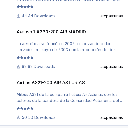
747, 767, 777 y 787 en todas sus variantes. También el
Dash 400 de Majestic y algunos más con los colores de
44 Downloads
atcpasturias
la bandera de Asturias y el Trisquel Celta en la cola que
en su día utilizó la efímera Air Asturias.
Aerosoft A330-200 AIR MADRID
Aerosoft A330-200 AIR MADRID
La aerolínea se formó en 2002, empezando a dar
servicios en mayo de 2003 con la recepción de dos
Airbus A330-200. El 15 de diciembre de 2006, la
dirección de Air Madrid presentó la suspensión de sus
62 Downloads
atcpasturias
actividades como aerolínea.
The airline was formed in 2002, beginning to provide
Airbus A321-200 AIR ASTURIAS
services in May 2003 with the reception of two Airbus
Airbus A321-200 AIR ASTURIAS
A330-200. On December 15, 2006, the Directorate of
Air Madrid presented the suspension of its activities as
AIrbus A321 de la compañía ficticia Air Asturias con los
an airline.
colores de la bandera de la Comunidad Autónoma del
texture.airmadrid.zip
Principado de Asturias. El trisquel de la cola, es el
utilizado por la efímera compañía Air Asturias que llegó
50 Downloads
atcpasturias
a operar durante dos meses con un A320.
Airbus A321 of the fictitious company Air Asturias with