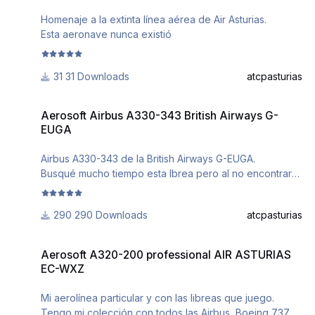
Homenaje a la extinta línea aérea de Air Asturias.
Esta aeronave nunca existió
31 Downloads
atcpasturias
Aerosoft Airbus A330-343 British Airways G-EUGA
Aerosoft Airbus A330-343 British Airways G-
EUGA
Airbus A330-343 de la British Airways G-EUGA.
Busqué mucho tiempo esta lbrea pero al no encontrar
ninguna, me decidí a intentar y hacer una. He intentado
hacerlo lo mejor posible. No soy experto ni mucho
290 Downloads
atcpasturias
menos en repintado de aviones.
Airbus A330-343 of the British Airways G-Euga.
Aerosoft A320-200 professional AIR ASTURIAS EC-WXZ
I looked for a long time to find any, I decided to try and
Aerosoft A320-200 professional AIR ASTURIAS
make one. I have tried to do my best. I am not an
EC-WXZ
expert, much less repainted of airplanes.
Mi aerolínea particular y con las libreas que juego.
Tengo mi colección con todos las Airbus, Boeing 737,