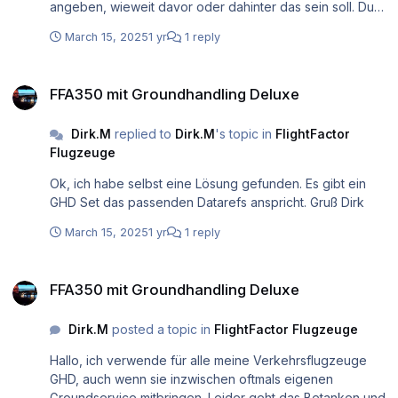
angeben, wieweit davor oder dahinter das sein soll. Du
gekommst dann im Nav Fenster unten eine Nachricht,
March 15, 2025
1 yr
1 reply
wenn du den Decent beginnen sollst. Gruß Dirk
FFA350 mit Groundhandling Deluxe
FFA350 mit Groundhandling Deluxe
Dirk.M
replied to
Dirk.M
's topic in
FlightFactor
Flugzeuge
Ok, ich habe selbst eine Lösung gefunden. Es gibt ein
GHD Set das passenden Datarefs anspricht. Gruß Dirk
March 15, 2025
1 yr
1 reply
FFA350 mit Groundhandling Deluxe
FFA350 mit Groundhandling Deluxe
Dirk.M
posted a topic in
FlightFactor Flugzeuge
Hallo, ich verwende für alle meine Verkehrsflugzeuge
GHD, auch wenn sie inzwischen oftmals eigenen
Groundservice mitbringen. Leider geht das Betanken und