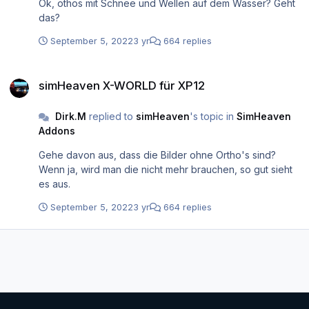
Ok, othos mit Schnee und Wellen auf dem Wasser? Geht
das?
September 5, 2022
3 yr
664 replies
simHeaven X-WORLD für XP12
simHeaven X-WORLD für XP12
Dirk.M
replied to
simHeaven
's topic in
SimHeaven
Addons
Gehe davon aus, dass die Bilder ohne Ortho's sind?
Wenn ja, wird man die nicht mehr brauchen, so gut sieht
es aus.
September 5, 2022
3 yr
664 replies