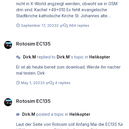
nicht in X-World angzeigt werden, obwohl sie in OSM
drin sind. Kachel +49+010 Es fehlt evangelische
Stadtkriche katholische Kirche St. Johannes alte
Mainbrücke Gruß Dirk PS: an alle, die z.Z sich mit ihrer
September 17, 2023
2 yr
664 replies
Gesundheit rumschlagen, gute Besserung
Rotosim EC135
Rotosim EC135
Dirk.M
replied to
Dirk.M
's topic in
Helikopter
Er ist ab heute bereit zum download. Werde ihn nacher
mal testen. Dirk
May 1, 2023
3 yr
4 replies
Rotosim EC135
Rotosim EC135
Dirk.M
posted a topic in
Helikopter
Laut der Seite von Rotosim soll Anfang Mai die EC135 für