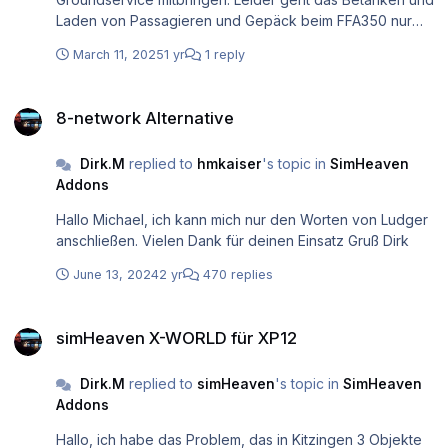
Laden von Passagieren und Gepäck beim FFA350 nur
über den integrierten Groundservice. Gibt es eine
March 11, 2025
1 yr
1 reply
Möglichkeit dies auch mit GHD zu erledigen. Gruß Dirk
8-network Alternative
8-network Alternative
Dirk.M
replied to
hmkaiser
's topic in
SimHeaven
Addons
Hallo Michael, ich kann mich nur den Worten von Ludger
anschließen. Vielen Dank für deinen Einsatz Gruß Dirk
June 13, 2024
2 yr
470 replies
simHeaven X-WORLD für XP12
simHeaven X-WORLD für XP12
Dirk.M
replied to
simHeaven
's topic in
SimHeaven
Addons
Hallo, ich habe das Problem, das in Kitzingen 3 Objekte