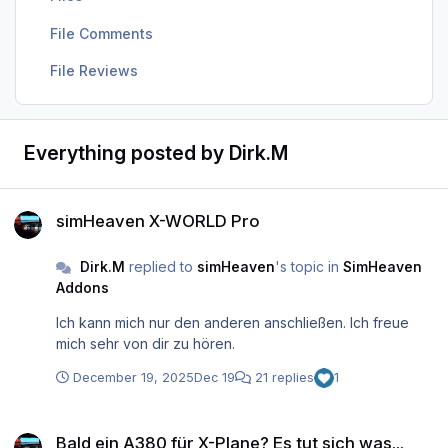
File Comments
File Reviews
Everything posted by Dirk.M
simHeaven X-WORLD Pro
simHeaven X-WORLD Pro
Dirk.M
replied to
simHeaven
's topic in
SimHeaven
Addons
Ich kann mich nur den anderen anschließen. Ich freue
mich sehr von dir zu hören.
December 19, 2025
Dec 19
21 replies
1
Bald ein A380 für X-Plane? Es tut sich was...
Bald ein A380 für X-Plane? Es tut sich was...