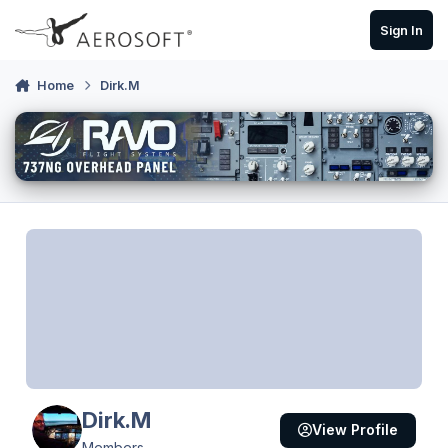
Skip to content
Sign In
Home
Dirk.M
Dirk.M
View Profile
Members