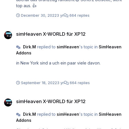
top aus. 👍
December 30, 2022
3 yr
664 replies
simHeaven X-WORLD für XP12
simHeaven X-WORLD für XP12
Dirk.M
replied to
simHeaven
's topic in
SimHeaven
Addons
in New York sind a uch ein paar viele davon.
September 18, 2022
3 yr
664 replies
simHeaven X-WORLD für XP12
simHeaven X-WORLD für XP12
Dirk.M
replied to
simHeaven
's topic in
SimHeaven
Addons