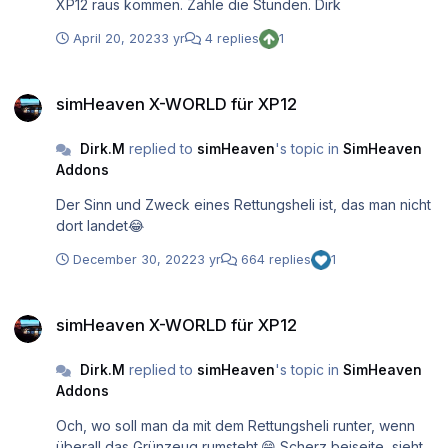
XP12 raus kommen. Zähle die Stunden. Dirk
April 20, 2023
3 yr
4 replies
1
simHeaven X-WORLD für XP12
simHeaven X-WORLD für XP12
Dirk.M
replied to
simHeaven
's topic in
SimHeaven
Addons
Der Sinn und Zweck eines Rettungsheli ist, das man nicht
dort landet😂
December 30, 2022
3 yr
664 replies
1
simHeaven X-WORLD für XP12
simHeaven X-WORLD für XP12
Dirk.M
replied to
simHeaven
's topic in
SimHeaven
Addons
Och, wo soll man da mit dem Rettungsheli runter, wenn
überall das Grünzeug rumsteht.😄 Scherz beiseite, sieht