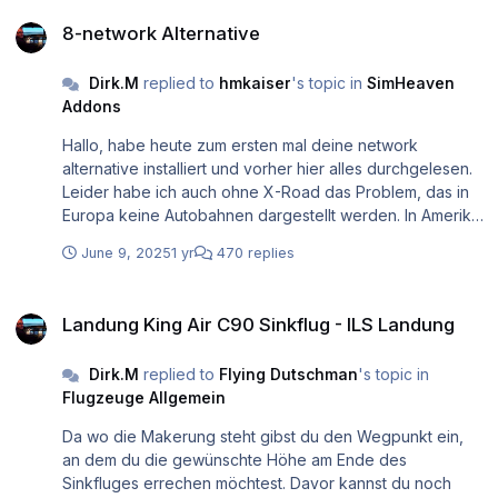
8-network Alternative
8-network Alternative
Dirk.M
replied to
hmkaiser
's topic in
SimHeaven
Addons
Hallo, habe heute zum ersten mal deine network
alternative installiert und vorher hier alles durchgelesen.
Leider habe ich auch ohne X-Road das Problem, das in
Europa keine Autobahnen dargestellt werden. In Amerika
und Afrika sind die Autobahnen sichtbar. Habe testweise
June 9, 2025
1 yr
470 replies
alle Plugins und alle anderen Custom Scenery deaktiviert.
Hat leider das Problem nicht gelöst. Anbei Log.txt und
Landung King Air C90 Sinkflug - ILS Landung
scenery_packs.ini scenery_packs.ini Log.txt
Landung King Air C90 Sinkflug - ILS Landung
Dirk.M
replied to
Flying Dutschman
's topic in
Flugzeuge Allgemein
Da wo die Makerung steht gibst du den Wegpunkt ein,
an dem du die gewünschte Höhe am Ende des
Sinkfluges errechen möchtest. Davor kannst du noch