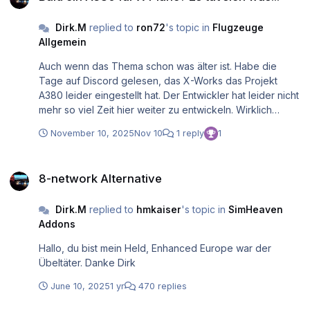
Dirk.M
replied to
ron72
's topic in
Flugzeuge
Allgemein
Auch wenn das Thema schon was älter ist. Habe die
Tage auf Discord gelesen, das X-Works das Projekt
A380 leider eingestellt hat. Der Entwickler hat leider nicht
mehr so viel Zeit hier weiter zu entwickeln. Wirklich
schade.
November 10, 2025
Nov 10
1 reply
1
8-network Alternative
8-network Alternative
Dirk.M
replied to
hmkaiser
's topic in
SimHeaven
Addons
Hallo, du bist mein Held, Enhanced Europe war der
Übeltäter. Danke Dirk
June 10, 2025
1 yr
470 replies