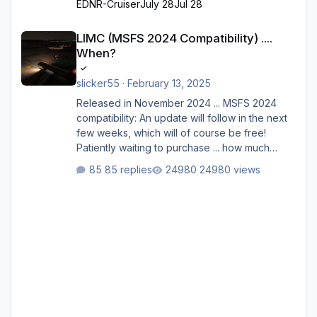
EDNR-Cruiser
July 28
Jul 28
LIMC (MSFS 2024 Compatibility) .... When?
LIMC (MSFS 2024 Compatibility) ....
When?
slicker55
·
February 13, 2025
Released in November 2024 ... MSFS 2024
compatibility: An update will follow in the next
few weeks, which will of course be free!
Patiently waiting to purchase ... how much
longer please?
85 replies
24980 views