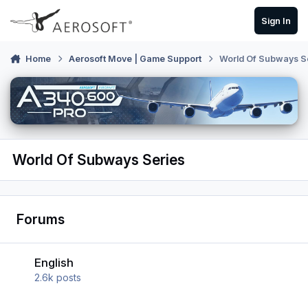
Skip to content
Sign In
Home
Aerosoft Move | Game Support
World Of Subways S
World Of Subways Series
Forums
English
English
2.6k
posts