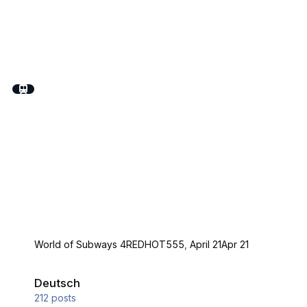
World of Subways 4
REDHOT555
,
April 21
Apr 21
Deutsch
Deutsch
212
posts