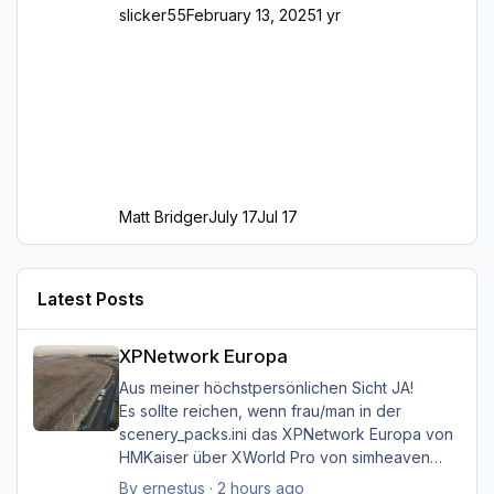
slicker55
February 13, 2025
1 yr
Matt Bridger
July 17
Jul 17
Latest Posts
XPNetwork Europa
XPNetwork Europa
Aus meiner höchstpersönlichen Sicht JA!
Es sollte reichen, wenn frau/man in der
scenery_packs.ini das XPNetwork Europa von
HMKaiser über XWorld Pro von simheaven
angeordnet hat. Es ist aufgrund der im
By
ernestus
·
2 hours ago