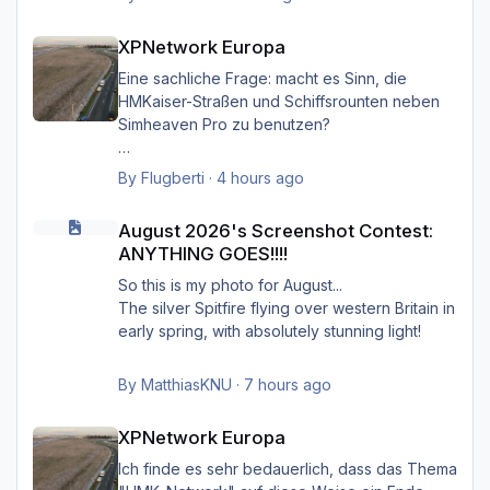
XPNetwork gesetzten Exclusions nicht einmal
XPNetwork Europa
notwendig, die Simheaven-Layer 11, 12 & 13 -
XPNetwork Europa
Aerials, ships, roads - nicht zu
installieren/aktivieren.
Eine sachliche Frage: macht es Sinn, die
Frau/man hat dann überall (in Europa) wo
HMKaiser-Straßen und Schiffsrounten neben
XPNetwork Europa aktiv ist die Roads,
Simheaven Pro zu benutzen?
Schiffsrouten und Aerials von XPNetwork
anstelle jener von Simheaven.
Wenn ja, wie? Einfach die Simheaven-Layer
By
Flugberti
·
4 hours ago
"12-net2-ships" und "13-net3-roads"
August 2026's Screenshot Contest: ANYTHING GOES!!!!
Happy Landings
deaktivieren / entfernen und stattdessen die
August 2026's Screenshot Contest:
Ernst
"HMK__*"-Ordner benutzen?
ANYTHING GOES!!!!
Das macht aber dann nur für Deutschland
So this is my photo for August...
Sinn?
The silver Spitfire flying over western Britain in
early spring, with absolutely stunning light!
By
MatthiasKNU
·
7 hours ago
XPNetwork Europa
XPNetwork Europa
Ich finde es sehr bedauerlich, dass das Thema