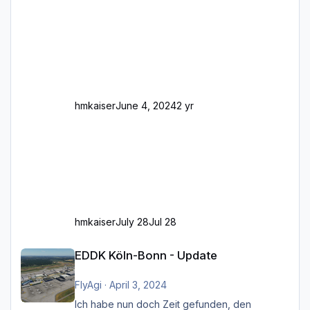
Stellen mit Fahrbahn-Höhenwechseln
zwischen OSM-Layern, Fehler in den
Ankopplungen der Fahrbahnsegmente auf.
Und dann gibt es für mich allgemeine
Schwächen mit der Straßenbeleuchtung. Diese
Feh
hmkaiser
June 4, 2024
2 yr
hmkaiser
July 28
Jul 28
EDDK Köln-Bonn - Update
EDDK Köln-Bonn - Update
FlyAgi
·
April 3, 2024
Ich habe nun doch Zeit gefunden, den