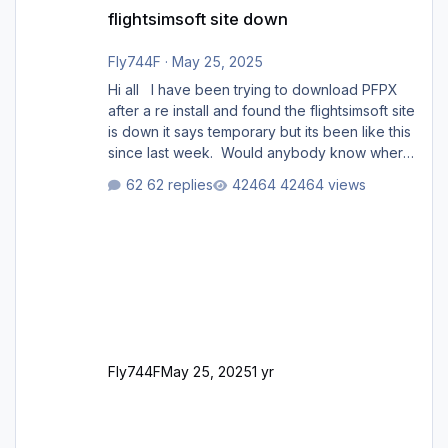
flightsimsoft site down
flightsimsoft site down
Fly744F
·
May 25, 2025
Hi all I have been trying to download PFPX
after a re install and found the flightsimsoft site
is down it says temporary but its been like this
since last week. Would anybody know where
i can download this from as i cant find any
62 replies
42464 views
support email for them either. thank you
George
Fly744F
May 25, 2025
1 yr