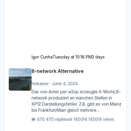
Igor Cunha
Tuesday at 10:18 PM
2 days
8-network Alternative
8-network Alternative
hmkaiser
·
June 4, 2024
Das von Armin per w2xp erzeugte X-World_8-
network produziert an manchen Stellen in
XP12 Darstellungsfehler. Z.B. gibt es von Mainz
bis Frankfurt/Main gleich mehrere
Rhein-/Main-Brücken zu sehen, die zum Teil
470 replies
145014 views
zugemauert sind. Niederräder Brücke
Frankfurt/Main Außerdem fallen an manchen