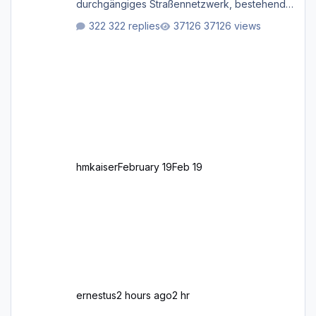
durchgängiges Straßen­netzwerk, bestehend
aus Autobahnen, Autostraßen, primären,
322 replies
37126 views
sekundären, tertiären und sonstigen Straßen,
dazu graphisch neu gestaltete Straßentypen
für z.B. Wohngegenden. Realistischer Links-,
oder Rechtsverkehr auf Ebene einer 1° x 1°
großen Kachel. Rechtsverkehr ist eigentlich
Standard in Europa Linksverkehr gehört aber
zu GB und z.B. Malta Z
hmkaiser
February 19
Feb 19
ernestus
2 hours ago
2 hr