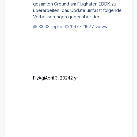
gesamten Ground am Flughafen EDDK zu
überarbeiten, das Update umfasst folgende
Verbesserungen gegenüber der
ursprünglichen XP12-Version: Aktualisierte
33 replies
11677 views
Bodenmarkierungen (der Flughafen sollte
dahingehend nun dem aktuellen Stand der
Realität entsprechen) Aktualisierte Ramp Starts
(passend zu den Markierungen) Angepasste
SAM-Marshaller und VDGS für alle
Parkpositionen (ab Ramp-Größe C, also fast
alles außer der GA-Ramps) Kompl
FlyAgi
April 3, 2024
2 yr